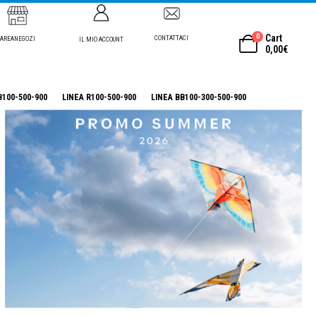
0
Cart
CONTATTACI
AREANEGOZI
IL MIO ACCOUNT
0,00
€
B100-500-900
LINEA R100-500-900
LINEA BB100-300-500-900