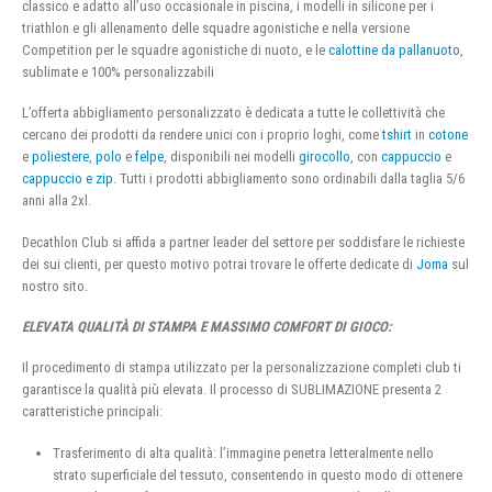
classico e adatto all’uso occasionale in piscina, i modelli in silicone per i
triathlon e gli allenamento delle squadre agonistiche e nella versione
Competition per le squadre agonistiche di nuoto, e le
calottine da pallanuoto
,
sublimate e 100% personalizzabili
L’offerta abbigliamento personalizzato è dedicata a tutte le collettività che
cercano dei prodotti da rendere unici con i proprio loghi, come
tshirt
in
cotone
e
poliestere
,
polo
e
felpe
, disponibili nei modelli
girocollo
, con
cappuccio
e
cappuccio e zip
. Tutti i prodotti abbigliamento sono ordinabili dalla taglia 5/6
anni alla 2xl.
Decathlon Club si affida a partner leader del settore per soddisfare le richieste
dei sui clienti, per questo motivo potrai trovare le offerte dedicate di
Joma
sul
nostro sito.
ELEVATA QUALITÀ DI STAMPA E MASSIMO COMFORT DI GIOCO:
Il procedimento di stampa utilizzato per la personalizzazione completi club ti
garantisce la qualità più elevata. Il processo di SUBLIMAZIONE presenta 2
caratteristiche principali:
Trasferimento di alta qualità: l’immagine penetra letteralmente nello
strato superficiale del tessuto, consentendo in questo modo di ottenere