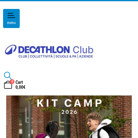
menu
0
Cart
0,00
€