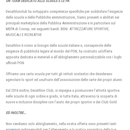
UN TEAM DEDICATO ALLE SCUOLE E LE PA
Decathlonclub ha sviluppato competenze specifiche per soddisfare l’esigenze
delle scuole e delle Pubbliche amministrazioni, Siamo presenti e abilitati nei
principali marketplace della Pubblica Amministrazione e in particolare sul
MEPA di Consip, nei seguenti bandi: BENI: ATTREZZATURE SPORTIVE,
MUSICALI E RICREATIVE
Decathlon è vicino ai bisogni delle scuole italiane e, consapevole delle
esigenze di pubblicità legate al mondo del PON, ha costruito un’offerta
apposita dedicata ai materiali e all’abbigliamento personalizzabile con i loghi
ufficiali PON.
Offriamo una carta scuola per tutti gli istituti scolastici che desiderano
agevolare lo sport ed usufruire dell’associazione delle carte dei propri alunni.
Dal 2016 inoltre, Decathlon Club, si impegna a promuovere l’attività sportiva
nelle scuole di ogni ordine e grado, in tutta Italia, attraverso la scoperta di
nuove e inclusive discipline con l’aiuto dei propri sportivi e dei Club Gold.
ED INOLTRE…
Non vendiamo solo abbigliamento, nella nostra offerta sono presenti tanti
accessori
indispensabili per l’allenamento e la pratica agonistica della tua