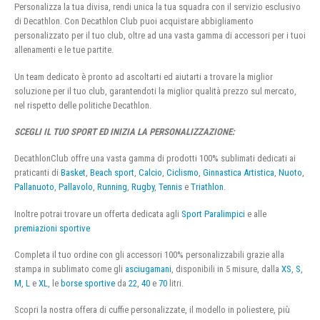
Personalizza la tua divisa, rendi unica la tua squadra con il servizio esclusivo
di Decathlon. Con Decathlon Club puoi acquistare abbigliamento
personalizzato per il tuo club, oltre ad una vasta gamma di accessori per i tuoi
allenamenti e le tue partite.
Un team dedicato è pronto ad ascoltarti ed aiutarti a trovare la miglior
soluzione per il tuo club, garantendoti la miglior qualità prezzo sul mercato,
nel rispetto delle politiche Decathlon.
SCEGLI IL TUO SPORT ED INIZIA LA PERSONALIZZAZIONE:
DecathlonClub offre una vasta gamma di prodotti 100% sublimati dedicati ai
praticanti di
Basket
,
Beach sport
,
Calcio
,
Ciclismo
,
Ginnastica Artistica
,
Nuoto
,
Pallanuoto
,
Pallavolo
,
Running
,
Rugby
,
Tennis
e
Triathlon
.
Inoltre potrai trovare un offerta dedicata agli
Sport Paralimpici
e alle
premiazioni sportive
Completa il tuo ordine con gli accessori 100% personalizzabili grazie alla
stampa in sublimato come gli
asciugamani
, disponibili in 5 misure, dalla
XS
,
S
,
M
,
L
e
XL
, le
borse sportive
da
22
,
40
e
70
litri.
Scopri la nostra offera di cuffie personalizzate, il modello in poliestere, più