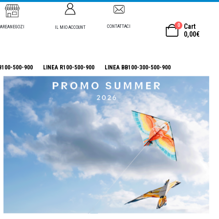
0
Cart
CONTATTACI
AREANEGOZI
IL MIO ACCOUNT
0,00
€
B100-500-900
LINEA R100-500-900
LINEA BB100-300-500-900