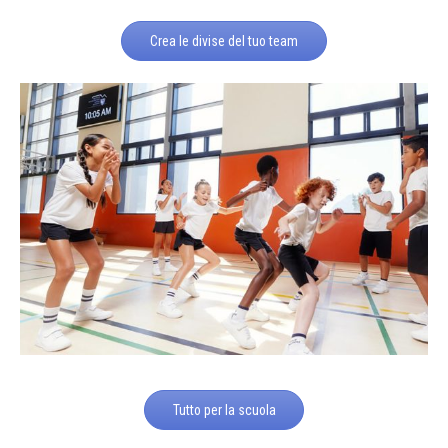
Crea le divise del tuo team
Tutto per la scuola