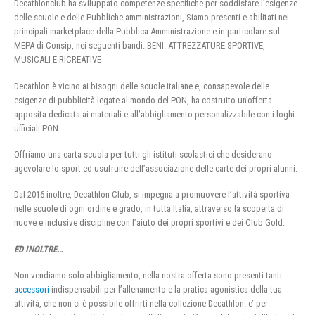
Decathlonclub ha sviluppato competenze specifiche per soddisfare l’esigenze
delle scuole e delle Pubbliche amministrazioni, Siamo presenti e abilitati nei
principali marketplace della Pubblica Amministrazione e in particolare sul
MEPA di Consip, nei seguenti bandi: BENI: ATTREZZATURE SPORTIVE,
MUSICALI E RICREATIVE
Decathlon è vicino ai bisogni delle scuole italiane e, consapevole delle
esigenze di pubblicità legate al mondo del PON, ha costruito un’offerta
apposita dedicata ai materiali e all’abbigliamento personalizzabile con i loghi
ufficiali PON.
Offriamo una carta scuola per tutti gli istituti scolastici che desiderano
agevolare lo sport ed usufruire dell’associazione delle carte dei propri alunni.
Dal 2016 inoltre, Decathlon Club, si impegna a promuovere l’attività sportiva
nelle scuole di ogni ordine e grado, in tutta Italia, attraverso la scoperta di
nuove e inclusive discipline con l’aiuto dei propri sportivi e dei Club Gold.
ED INOLTRE…
Non vendiamo solo abbigliamento, nella nostra offerta sono presenti tanti
accessori
indispensabili per l’allenamento e la pratica agonistica della tua
attività, che non ci è possibile offrirti nella collezione Decathlon. e’ per