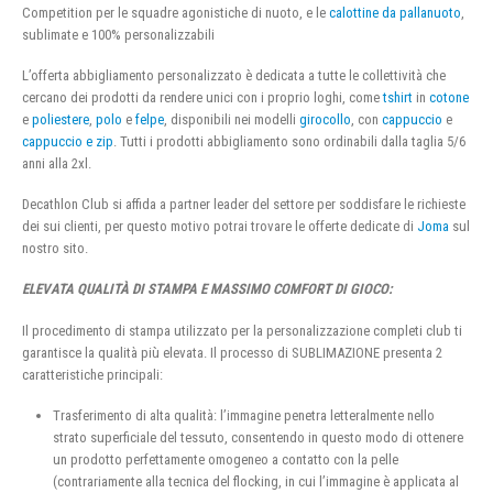
Competition per le squadre agonistiche di nuoto, e le
calottine da pallanuoto
,
sublimate e 100% personalizzabili
L’offerta abbigliamento personalizzato è dedicata a tutte le collettività che
cercano dei prodotti da rendere unici con i proprio loghi, come
tshirt
in
cotone
e
poliestere
,
polo
e
felpe
, disponibili nei modelli
girocollo
, con
cappuccio
e
cappuccio e zip
. Tutti i prodotti abbigliamento sono ordinabili dalla taglia 5/6
anni alla 2xl.
Decathlon Club si affida a partner leader del settore per soddisfare le richieste
dei sui clienti, per questo motivo potrai trovare le offerte dedicate di
Joma
sul
nostro sito.
ELEVATA QUALITÀ DI STAMPA E MASSIMO COMFORT DI GIOCO:
Il procedimento di stampa utilizzato per la personalizzazione completi club ti
garantisce la qualità più elevata. Il processo di SUBLIMAZIONE presenta 2
caratteristiche principali:
Trasferimento di alta qualità: l’immagine penetra letteralmente nello
strato superficiale del tessuto, consentendo in questo modo di ottenere
un prodotto perfettamente omogeneo a contatto con la pelle
(contrariamente alla tecnica del flocking, in cui l’immagine è applicata al