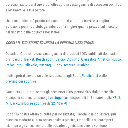
personalizzato per il tuo club, oltre ad una vasta gamma di accessori per i tuoi
allenamenti e le tue partite.
Un team dedicato è pronto ad ascoltarti ed aiutarti a trovare la miglior
soluzione per il tuo club, garantendoti la miglior qualità prezzo sul mercato,
nel rispetto delle politiche Decathlon.
SCEGLI IL TUO SPORT ED INIZIA LA PERSONALIZZAZIONE:
DecathlonClub offre una vasta gamma di prodotti 100% sublimati dedicati ai
praticanti di
Basket
,
Beach sport
,
Calcio
,
Ciclismo
,
Ginnastica Artistica
,
Nuoto
,
Pallanuoto
,
Pallavolo
,
Running
,
Rugby
,
Tennis
e
Triathlon
.
Inoltre potrai trovare un offerta dedicata agli
Sport Paralimpici
e alle
premiazioni sportive
Completa il tuo ordine con gli accessori 100% personalizzabili grazie alla
stampa in sublimato come gli
asciugamani
, disponibili in 5 misure, dalla
XS
,
S
,
M
,
L
e
XL
, le
borse sportive
da
22
,
40
e
70
litri.
Scopri la nostra offera di cuffie personalizzate, il modello in poliestere, più
classico e adatto all’uso occasionale in piscina, i modelli in silicone per i
triathlon e gli allenamento delle squadre agonistiche e nella versione