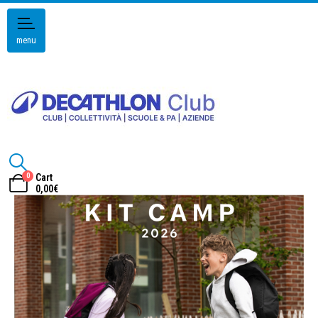
menu
0
Cart
0,00
€