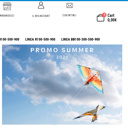
0
Cart
CONTATTACI
AREANEGOZI
IL MIO ACCOUNT
0,00
€
B100-500-900
LINEA R100-500-900
LINEA BB100-300-500-900