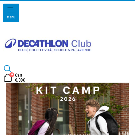
menu
0
Cart
0,00
€