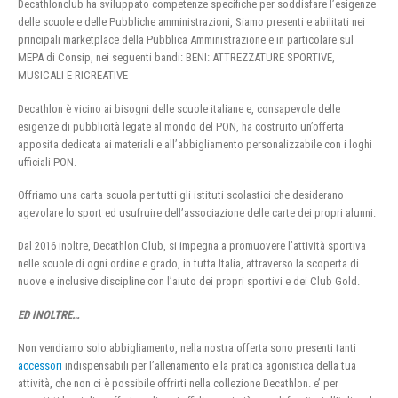
Decathlonclub ha sviluppato competenze specifiche per soddisfare l’esigenze
delle scuole e delle Pubbliche amministrazioni, Siamo presenti e abilitati nei
principali marketplace della Pubblica Amministrazione e in particolare sul
MEPA di Consip, nei seguenti bandi: BENI: ATTREZZATURE SPORTIVE,
MUSICALI E RICREATIVE
Decathlon è vicino ai bisogni delle scuole italiane e, consapevole delle
esigenze di pubblicità legate al mondo del PON, ha costruito un’offerta
apposita dedicata ai materiali e all’abbigliamento personalizzabile con i loghi
ufficiali PON.
Offriamo una carta scuola per tutti gli istituti scolastici che desiderano
agevolare lo sport ed usufruire dell’associazione delle carte dei propri alunni.
Dal 2016 inoltre, Decathlon Club, si impegna a promuovere l’attività sportiva
nelle scuole di ogni ordine e grado, in tutta Italia, attraverso la scoperta di
nuove e inclusive discipline con l’aiuto dei propri sportivi e dei Club Gold.
ED INOLTRE…
Non vendiamo solo abbigliamento, nella nostra offerta sono presenti tanti
accessori
indispensabili per l’allenamento e la pratica agonistica della tua
attività, che non ci è possibile offrirti nella collezione Decathlon. e’ per