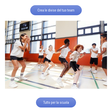
Crea le divise del tuo team
Tutto per la scuola