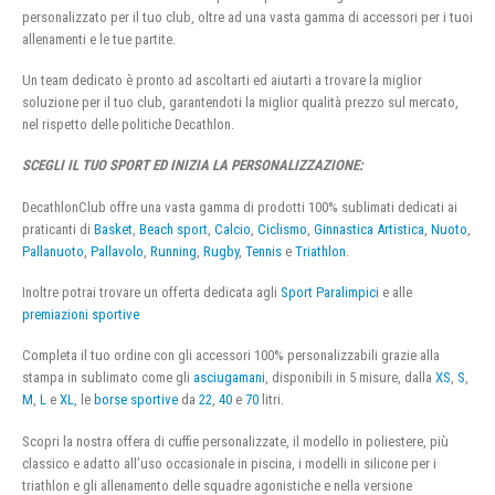
personalizzato per il tuo club, oltre ad una vasta gamma di accessori per i tuoi
allenamenti e le tue partite.
Un team dedicato è pronto ad ascoltarti ed aiutarti a trovare la miglior
soluzione per il tuo club, garantendoti la miglior qualità prezzo sul mercato,
nel rispetto delle politiche Decathlon.
SCEGLI IL TUO SPORT ED INIZIA LA PERSONALIZZAZIONE:
DecathlonClub offre una vasta gamma di prodotti 100% sublimati dedicati ai
praticanti di
Basket
,
Beach sport
,
Calcio
,
Ciclismo
,
Ginnastica Artistica
,
Nuoto
,
Pallanuoto
,
Pallavolo
,
Running
,
Rugby
,
Tennis
e
Triathlon
.
Inoltre potrai trovare un offerta dedicata agli
Sport Paralimpici
e alle
premiazioni sportive
Completa il tuo ordine con gli accessori 100% personalizzabili grazie alla
stampa in sublimato come gli
asciugamani
, disponibili in 5 misure, dalla
XS
,
S
,
M
,
L
e
XL
, le
borse sportive
da
22
,
40
e
70
litri.
Scopri la nostra offera di cuffie personalizzate, il modello in poliestere, più
classico e adatto all’uso occasionale in piscina, i modelli in silicone per i
triathlon e gli allenamento delle squadre agonistiche e nella versione