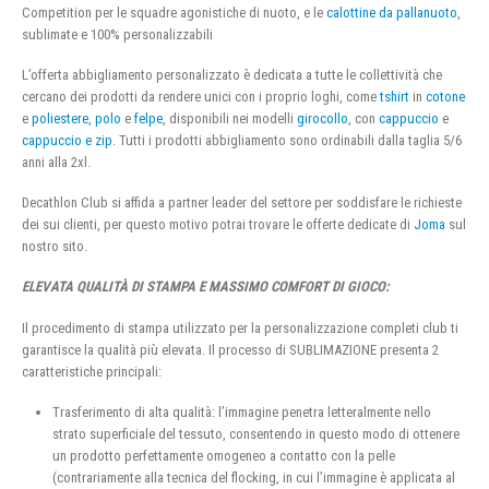
Competition per le squadre agonistiche di nuoto, e le
calottine da pallanuoto
,
sublimate e 100% personalizzabili
L’offerta abbigliamento personalizzato è dedicata a tutte le collettività che
cercano dei prodotti da rendere unici con i proprio loghi, come
tshirt
in
cotone
e
poliestere
,
polo
e
felpe
, disponibili nei modelli
girocollo
, con
cappuccio
e
cappuccio e zip
. Tutti i prodotti abbigliamento sono ordinabili dalla taglia 5/6
anni alla 2xl.
Decathlon Club si affida a partner leader del settore per soddisfare le richieste
dei sui clienti, per questo motivo potrai trovare le offerte dedicate di
Joma
sul
nostro sito.
ELEVATA QUALITÀ DI STAMPA E MASSIMO COMFORT DI GIOCO:
Il procedimento di stampa utilizzato per la personalizzazione completi club ti
garantisce la qualità più elevata. Il processo di SUBLIMAZIONE presenta 2
caratteristiche principali:
Trasferimento di alta qualità: l’immagine penetra letteralmente nello
strato superficiale del tessuto, consentendo in questo modo di ottenere
un prodotto perfettamente omogeneo a contatto con la pelle
(contrariamente alla tecnica del flocking, in cui l’immagine è applicata al