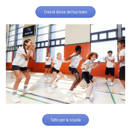
Crea le divise del tuo team
Tutto per la scuola