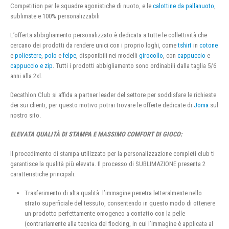
Competition per le squadre agonistiche di nuoto, e le
calottine da pallanuoto
,
sublimate e 100% personalizzabili
L’offerta abbigliamento personalizzato è dedicata a tutte le collettività che
cercano dei prodotti da rendere unici con i proprio loghi, come
tshirt
in
cotone
e
poliestere
,
polo
e
felpe
, disponibili nei modelli
girocollo
, con
cappuccio
e
cappuccio e zip
. Tutti i prodotti abbigliamento sono ordinabili dalla taglia 5/6
anni alla 2xl.
Decathlon Club si affida a partner leader del settore per soddisfare le richieste
dei sui clienti, per questo motivo potrai trovare le offerte dedicate di
Joma
sul
nostro sito.
ELEVATA QUALITÀ DI STAMPA E MASSIMO COMFORT DI GIOCO:
Il procedimento di stampa utilizzato per la personalizzazione completi club ti
garantisce la qualità più elevata. Il processo di SUBLIMAZIONE presenta 2
caratteristiche principali:
Trasferimento di alta qualità: l’immagine penetra letteralmente nello
strato superficiale del tessuto, consentendo in questo modo di ottenere
un prodotto perfettamente omogeneo a contatto con la pelle
(contrariamente alla tecnica del flocking, in cui l’immagine è applicata al