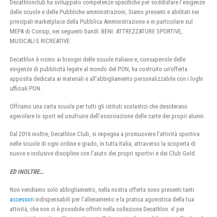
Decathlonclub ha sviluppato competenze specifiche per soddisfare l’esigenze
delle scuole e delle Pubbliche amministrazioni, Siamo presenti e abilitati nei
principali marketplace della Pubblica Amministrazione e in particolare sul
MEPA di Consip, nei seguenti bandi: BENI: ATTREZZATURE SPORTIVE,
MUSICALI E RICREATIVE
Decathlon è vicino ai bisogni delle scuole italiane e, consapevole delle
esigenze di pubblicità legate al mondo del PON, ha costruito un’offerta
apposita dedicata ai materiali e all’abbigliamento personalizzabile con i loghi
ufficiali PON.
Offriamo una carta scuola per tutti gli istituti scolastici che desiderano
agevolare lo sport ed usufruire dell’associazione delle carte dei propri alunni.
Dal 2016 inoltre, Decathlon Club, si impegna a promuovere l’attività sportiva
nelle scuole di ogni ordine e grado, in tutta Italia, attraverso la scoperta di
nuove e inclusive discipline con l’aiuto dei propri sportivi e dei Club Gold.
ED INOLTRE…
Non vendiamo solo abbigliamento, nella nostra offerta sono presenti tanti
accessori
indispensabili per l’allenamento e la pratica agonistica della tua
attività, che non ci è possibile offrirti nella collezione Decathlon. e’ per