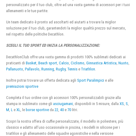
personalizzato per il tuo club, oltre ad una vasta gamma di accessori per i tuoi
allenamenti e le tue partite.
Un team dedicato è pronto ad ascoltarti ed aiutarti a trovare la miglior
soluzione per il tuo club, garantendoti la miglior qualità prezzo sul mercato,
nel rispetto delle politiche Decathlon.
SCEGLI IL TUO SPORT ED INIZIA LA PERSONALIZZAZIONE:
DecathlonClub offre una vasta gamma di prodotti 100% sublimati dedicati ai
praticanti di
Basket
,
Beach sport
,
Calcio
,
Ciclismo
,
Ginnastica Artistica
,
Nuoto
,
Pallanuoto
,
Pallavolo
,
Running
,
Rugby
,
Tennis
e
Triathlon
.
Inoltre potrai trovare un offerta dedicata agli
Sport Paralimpici
e alle
premiazioni sportive
Completa il tuo ordine con gli accessori 100% personalizzabili grazie alla
stampa in sublimato come gli
asciugamani
, disponibili in 5 misure, dalla
XS
,
S
,
M
,
L
e
XL
, le
borse sportive
da
22
,
40
e
70
litri.
Scopri la nostra offera di cuffie personalizzate, il modello in poliestere, più
classico e adatto all’uso occasionale in piscina, i modelli in silicone per i
triathlon e gli allenamento delle squadre agonistiche e nella versione