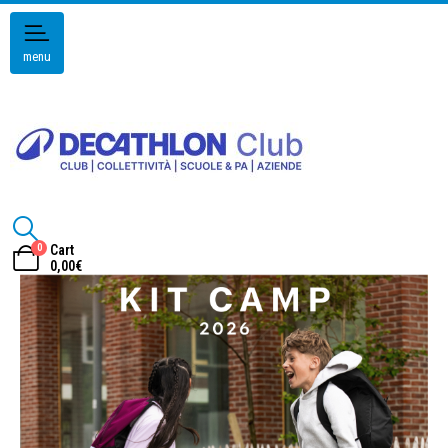
menu
0
Cart
0,00
€