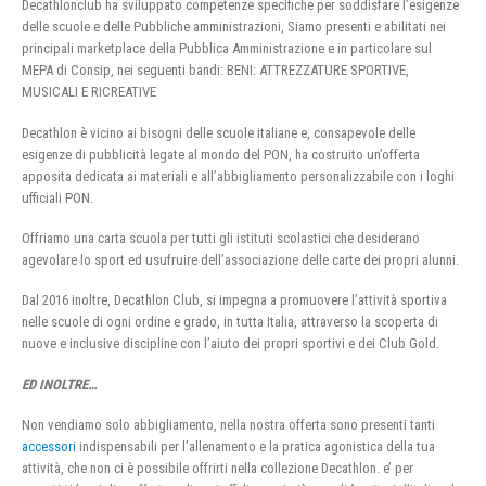
Decathlonclub ha sviluppato competenze specifiche per soddisfare l’esigenze
delle scuole e delle Pubbliche amministrazioni, Siamo presenti e abilitati nei
principali marketplace della Pubblica Amministrazione e in particolare sul
MEPA di Consip, nei seguenti bandi: BENI: ATTREZZATURE SPORTIVE,
MUSICALI E RICREATIVE
Decathlon è vicino ai bisogni delle scuole italiane e, consapevole delle
esigenze di pubblicità legate al mondo del PON, ha costruito un’offerta
apposita dedicata ai materiali e all’abbigliamento personalizzabile con i loghi
ufficiali PON.
Offriamo una carta scuola per tutti gli istituti scolastici che desiderano
agevolare lo sport ed usufruire dell’associazione delle carte dei propri alunni.
Dal 2016 inoltre, Decathlon Club, si impegna a promuovere l’attività sportiva
nelle scuole di ogni ordine e grado, in tutta Italia, attraverso la scoperta di
nuove e inclusive discipline con l’aiuto dei propri sportivi e dei Club Gold.
ED INOLTRE…
Non vendiamo solo abbigliamento, nella nostra offerta sono presenti tanti
accessori
indispensabili per l’allenamento e la pratica agonistica della tua
attività, che non ci è possibile offrirti nella collezione Decathlon. e’ per