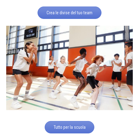
Crea le divise del tuo team
Tutto per la scuola