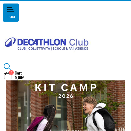
menu
0
Cart
0,00
€