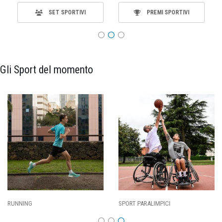
SET SPORTIVI
PREMI SPORTIVI
Gli Sport del momento
ING
SPORT PARALIMPICI
CALCI