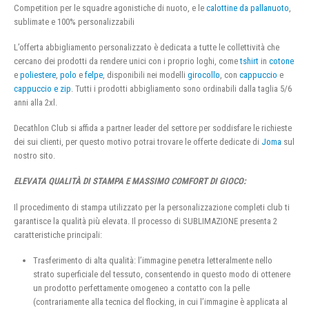
Competition per le squadre agonistiche di nuoto, e le
calottine da pallanuoto
,
sublimate e 100% personalizzabili
L’offerta abbigliamento personalizzato è dedicata a tutte le collettività che
cercano dei prodotti da rendere unici con i proprio loghi, come
tshirt
in
cotone
e
poliestere
,
polo
e
felpe
, disponibili nei modelli
girocollo
, con
cappuccio
e
cappuccio e zip
. Tutti i prodotti abbigliamento sono ordinabili dalla taglia 5/6
anni alla 2xl.
Decathlon Club si affida a partner leader del settore per soddisfare le richieste
dei sui clienti, per questo motivo potrai trovare le offerte dedicate di
Joma
sul
nostro sito.
ELEVATA QUALITÀ DI STAMPA E MASSIMO COMFORT DI GIOCO:
Il procedimento di stampa utilizzato per la personalizzazione completi club ti
garantisce la qualità più elevata. Il processo di SUBLIMAZIONE presenta 2
caratteristiche principali:
Trasferimento di alta qualità: l’immagine penetra letteralmente nello
strato superficiale del tessuto, consentendo in questo modo di ottenere
un prodotto perfettamente omogeneo a contatto con la pelle
(contrariamente alla tecnica del flocking, in cui l’immagine è applicata al