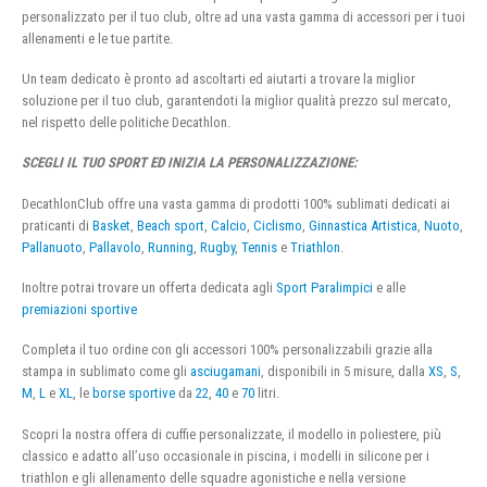
personalizzato per il tuo club, oltre ad una vasta gamma di accessori per i tuoi
allenamenti e le tue partite.
Un team dedicato è pronto ad ascoltarti ed aiutarti a trovare la miglior
soluzione per il tuo club, garantendoti la miglior qualità prezzo sul mercato,
nel rispetto delle politiche Decathlon.
SCEGLI IL TUO SPORT ED INIZIA LA PERSONALIZZAZIONE:
DecathlonClub offre una vasta gamma di prodotti 100% sublimati dedicati ai
praticanti di
Basket
,
Beach sport
,
Calcio
,
Ciclismo
,
Ginnastica Artistica
,
Nuoto
,
Pallanuoto
,
Pallavolo
,
Running
,
Rugby
,
Tennis
e
Triathlon
.
Inoltre potrai trovare un offerta dedicata agli
Sport Paralimpici
e alle
premiazioni sportive
Completa il tuo ordine con gli accessori 100% personalizzabili grazie alla
stampa in sublimato come gli
asciugamani
, disponibili in 5 misure, dalla
XS
,
S
,
M
,
L
e
XL
, le
borse sportive
da
22
,
40
e
70
litri.
Scopri la nostra offera di cuffie personalizzate, il modello in poliestere, più
classico e adatto all’uso occasionale in piscina, i modelli in silicone per i
triathlon e gli allenamento delle squadre agonistiche e nella versione