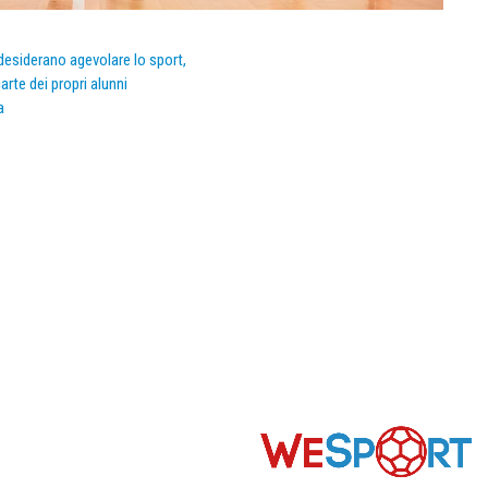
e desiderano agevolare lo sport,
arte dei propri alunni
a