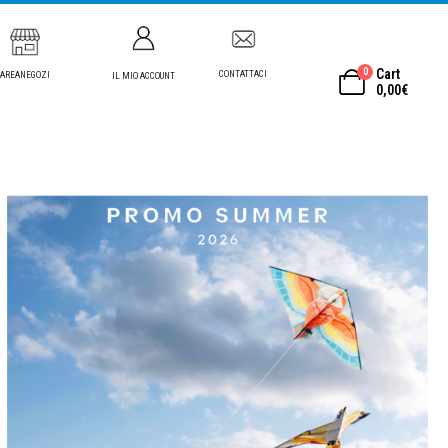
0
Cart
CONTATTACI
AREANEGOZI
IL MIO ACCOUNT
0,00
€