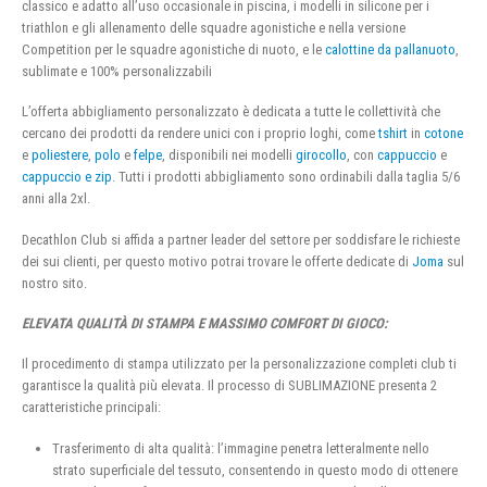
classico e adatto all’uso occasionale in piscina, i modelli in silicone per i
triathlon e gli allenamento delle squadre agonistiche e nella versione
Competition per le squadre agonistiche di nuoto, e le
calottine da pallanuoto
,
sublimate e 100% personalizzabili
L’offerta abbigliamento personalizzato è dedicata a tutte le collettività che
cercano dei prodotti da rendere unici con i proprio loghi, come
tshirt
in
cotone
e
poliestere
,
polo
e
felpe
, disponibili nei modelli
girocollo
, con
cappuccio
e
cappuccio e zip
. Tutti i prodotti abbigliamento sono ordinabili dalla taglia 5/6
anni alla 2xl.
Decathlon Club si affida a partner leader del settore per soddisfare le richieste
dei sui clienti, per questo motivo potrai trovare le offerte dedicate di
Joma
sul
nostro sito.
ELEVATA QUALITÀ DI STAMPA E MASSIMO COMFORT DI GIOCO:
Il procedimento di stampa utilizzato per la personalizzazione completi club ti
garantisce la qualità più elevata. Il processo di SUBLIMAZIONE presenta 2
caratteristiche principali:
Trasferimento di alta qualità: l’immagine penetra letteralmente nello
strato superficiale del tessuto, consentendo in questo modo di ottenere