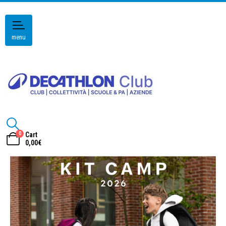
menu
0
Cart
0,00
€