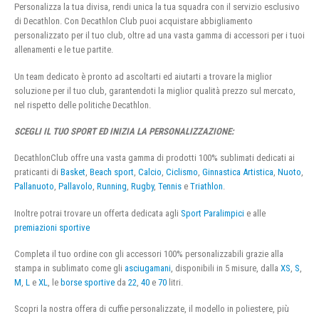
Personalizza la tua divisa, rendi unica la tua squadra con il servizio esclusivo
di Decathlon. Con Decathlon Club puoi acquistare abbigliamento
personalizzato per il tuo club, oltre ad una vasta gamma di accessori per i tuoi
allenamenti e le tue partite.
Un team dedicato è pronto ad ascoltarti ed aiutarti a trovare la miglior
soluzione per il tuo club, garantendoti la miglior qualità prezzo sul mercato,
nel rispetto delle politiche Decathlon.
SCEGLI IL TUO SPORT ED INIZIA LA PERSONALIZZAZIONE:
DecathlonClub offre una vasta gamma di prodotti 100% sublimati dedicati ai
praticanti di
Basket
,
Beach sport
,
Calcio
,
Ciclismo
,
Ginnastica Artistica
,
Nuoto
,
Pallanuoto
,
Pallavolo
,
Running
,
Rugby
,
Tennis
e
Triathlon
.
Inoltre potrai trovare un offerta dedicata agli
Sport Paralimpici
e alle
premiazioni sportive
Completa il tuo ordine con gli accessori 100% personalizzabili grazie alla
stampa in sublimato come gli
asciugamani
, disponibili in 5 misure, dalla
XS
,
S
,
M
,
L
e
XL
, le
borse sportive
da
22
,
40
e
70
litri.
Scopri la nostra offera di cuffie personalizzate, il modello in poliestere, più