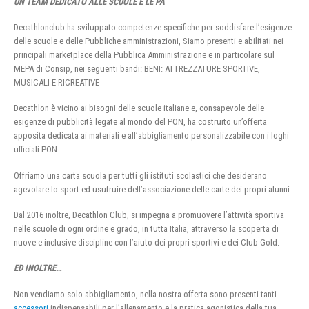
UN TEAM DEDICATO ALLE SCUOLE E LE PA
Decathlonclub ha sviluppato competenze specifiche per soddisfare l’esigenze
delle scuole e delle Pubbliche amministrazioni, Siamo presenti e abilitati nei
principali marketplace della Pubblica Amministrazione e in particolare sul
MEPA di Consip, nei seguenti bandi: BENI: ATTREZZATURE SPORTIVE,
MUSICALI E RICREATIVE
Decathlon è vicino ai bisogni delle scuole italiane e, consapevole delle
esigenze di pubblicità legate al mondo del PON, ha costruito un’offerta
apposita dedicata ai materiali e all’abbigliamento personalizzabile con i loghi
ufficiali PON.
Offriamo una carta scuola per tutti gli istituti scolastici che desiderano
agevolare lo sport ed usufruire dell’associazione delle carte dei propri alunni.
Dal 2016 inoltre, Decathlon Club, si impegna a promuovere l’attività sportiva
nelle scuole di ogni ordine e grado, in tutta Italia, attraverso la scoperta di
nuove e inclusive discipline con l’aiuto dei propri sportivi e dei Club Gold.
ED INOLTRE…
Non vendiamo solo abbigliamento, nella nostra offerta sono presenti tanti
accessori
indispensabili per l’allenamento e la pratica agonistica della tua