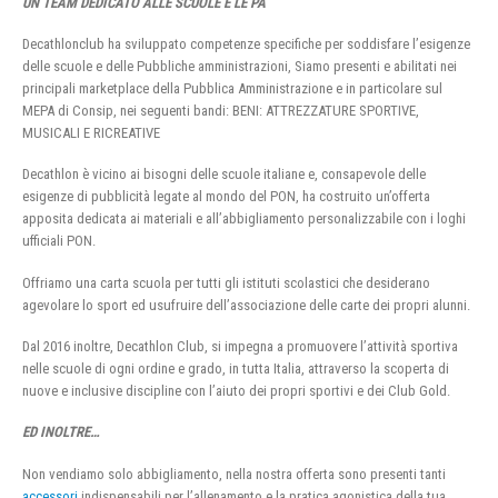
UN TEAM DEDICATO ALLE SCUOLE E LE PA
Decathlonclub ha sviluppato competenze specifiche per soddisfare l’esigenze
delle scuole e delle Pubbliche amministrazioni, Siamo presenti e abilitati nei
principali marketplace della Pubblica Amministrazione e in particolare sul
MEPA di Consip, nei seguenti bandi: BENI: ATTREZZATURE SPORTIVE,
MUSICALI E RICREATIVE
Decathlon è vicino ai bisogni delle scuole italiane e, consapevole delle
esigenze di pubblicità legate al mondo del PON, ha costruito un’offerta
apposita dedicata ai materiali e all’abbigliamento personalizzabile con i loghi
ufficiali PON.
Offriamo una carta scuola per tutti gli istituti scolastici che desiderano
agevolare lo sport ed usufruire dell’associazione delle carte dei propri alunni.
Dal 2016 inoltre, Decathlon Club, si impegna a promuovere l’attività sportiva
nelle scuole di ogni ordine e grado, in tutta Italia, attraverso la scoperta di
nuove e inclusive discipline con l’aiuto dei propri sportivi e dei Club Gold.
ED INOLTRE…
Non vendiamo solo abbigliamento, nella nostra offerta sono presenti tanti
accessori
indispensabili per l’allenamento e la pratica agonistica della tua