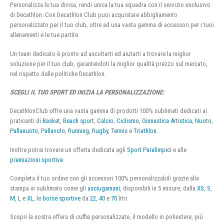
Personalizza la tua divisa, rendi unica la tua squadra con il servizio esclusivo
di Decathlon. Con Decathlon Club puoi acquistare abbigliamento
personalizzato per il tuo club, oltre ad una vasta gamma di accessori per i tuoi
allenamenti e le tue partite.
Un team dedicato è pronto ad ascoltarti ed aiutarti a trovare la miglior
soluzione per il tuo club, garantendoti la miglior qualità prezzo sul mercato,
nel rispetto delle politiche Decathlon.
SCEGLI IL TUO SPORT ED INIZIA LA PERSONALIZZAZIONE:
DecathlonClub offre una vasta gamma di prodotti 100% sublimati dedicati ai
praticanti di
Basket
,
Beach sport
,
Calcio
,
Ciclismo
,
Ginnastica Artistica
,
Nuoto
,
Pallanuoto
,
Pallavolo
,
Running
,
Rugby
,
Tennis
e
Triathlon
.
Inoltre potrai trovare un offerta dedicata agli
Sport Paralimpici
e alle
premiazioni sportive
Completa il tuo ordine con gli accessori 100% personalizzabili grazie alla
stampa in sublimato come gli
asciugamani
, disponibili in 5 misure, dalla
XS
,
S
,
M
,
L
e
XL
, le
borse sportive
da
22
,
40
e
70
litri.
Scopri la nostra offera di cuffie personalizzate, il modello in poliestere, più