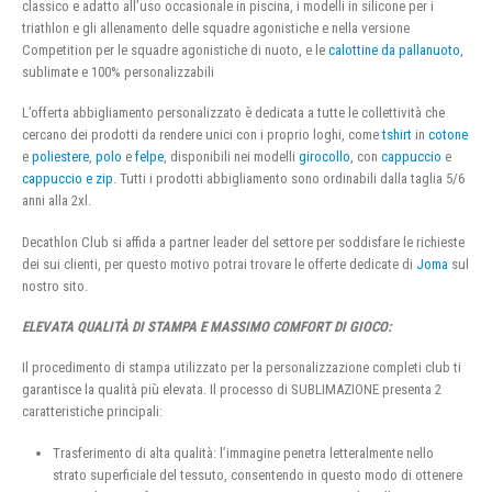
classico e adatto all’uso occasionale in piscina, i modelli in silicone per i
triathlon e gli allenamento delle squadre agonistiche e nella versione
Competition per le squadre agonistiche di nuoto, e le
calottine da pallanuoto
,
sublimate e 100% personalizzabili
L’offerta abbigliamento personalizzato è dedicata a tutte le collettività che
cercano dei prodotti da rendere unici con i proprio loghi, come
tshirt
in
cotone
e
poliestere
,
polo
e
felpe
, disponibili nei modelli
girocollo
, con
cappuccio
e
cappuccio e zip
. Tutti i prodotti abbigliamento sono ordinabili dalla taglia 5/6
anni alla 2xl.
Decathlon Club si affida a partner leader del settore per soddisfare le richieste
dei sui clienti, per questo motivo potrai trovare le offerte dedicate di
Joma
sul
nostro sito.
ELEVATA QUALITÀ DI STAMPA E MASSIMO COMFORT DI GIOCO:
Il procedimento di stampa utilizzato per la personalizzazione completi club ti
garantisce la qualità più elevata. Il processo di SUBLIMAZIONE presenta 2
caratteristiche principali:
Trasferimento di alta qualità: l’immagine penetra letteralmente nello
strato superficiale del tessuto, consentendo in questo modo di ottenere