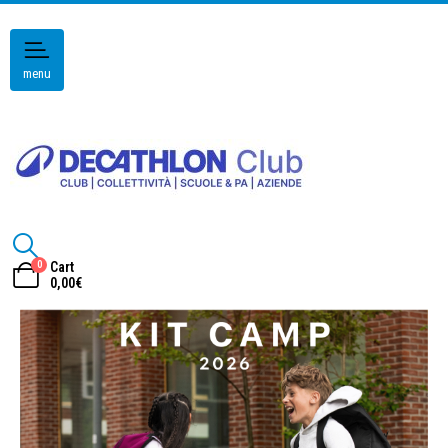
menu
0
Cart
0,00
€