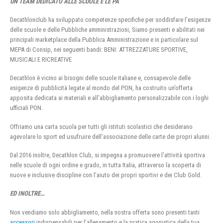
UN TEAM DEDICATO ALLE SCUOLE E LE PA
Decathlonclub ha sviluppato competenze specifiche per soddisfare l’esigenze
delle scuole e delle Pubbliche amministrazioni, Siamo presenti e abilitati nei
principali marketplace della Pubblica Amministrazione e in particolare sul
MEPA di Consip, nei seguenti bandi: BENI: ATTREZZATURE SPORTIVE,
MUSICALI E RICREATIVE
Decathlon è vicino ai bisogni delle scuole italiane e, consapevole delle
esigenze di pubblicità legate al mondo del PON, ha costruito un’offerta
apposita dedicata ai materiali e all’abbigliamento personalizzabile con i loghi
ufficiali PON.
Offriamo una carta scuola per tutti gli istituti scolastici che desiderano
agevolare lo sport ed usufruire dell’associazione delle carte dei propri alunni.
Dal 2016 inoltre, Decathlon Club, si impegna a promuovere l’attività sportiva
nelle scuole di ogni ordine e grado, in tutta Italia, attraverso la scoperta di
nuove e inclusive discipline con l’aiuto dei propri sportivi e dei Club Gold.
ED INOLTRE…
Non vendiamo solo abbigliamento, nella nostra offerta sono presenti tanti
accessori
indispensabili per l’allenamento e la pratica agonistica della tua