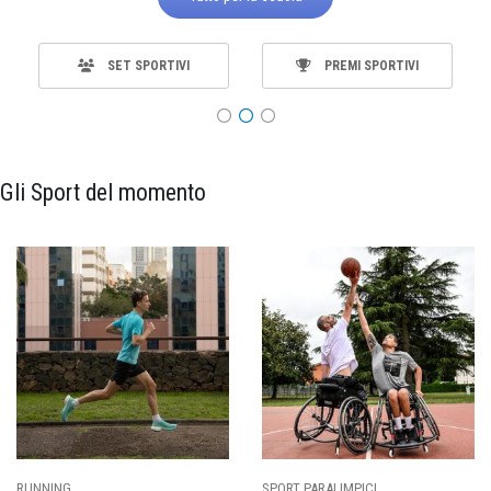
SET SPORTIVI
PREMI SPORTIVI
Gli Sport del momento
ING
SPORT PARALIMPICI
CALCI