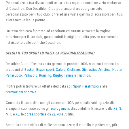
Personalizza la tua divisa, rendi unica la tua squadra con il servizio esclusivo
di Decathlon. Con Decathlon Club puoi acquistare abbigliamento
personalizzato per il tuo club, oltre ad una vasta gamma di accessori per i tuoi
allenamenti e le tue partite.
Un team dedicato è pronto ad ascoltarti ed aiutarti a trovare la miglior
soluzione per il tuo club, garantendoti la miglior qualità prezzo sul mercato,
nel rispetto delle politiche Decathlon.
SCEGLI IL TUO SPORT ED INIZIA LA PERSONALIZZAZIONE:
DecathlonClub offre una vasta gamma di prodotti 100% sublimati dedicati ai
praticanti di
Basket
,
Beach sport
,
Calcio
,
Ciclismo
,
Ginnastica Artistica
,
Nuoto
,
Pallanuoto
,
Pallavolo
,
Running
,
Rugby
,
Tennis
e
Triathlon
.
Inoltre potrai trovare un offerta dedicata agli
Sport Paralimpici
e alle
premiazioni sportive
Completa il tuo ordine con gli accessori 100% personalizzabili grazie alla
stampa in sublimato come gli
asciugamani
, disponibili in 5 misure, dalla
XS
,
S
,
M
,
L
e
XL
, le
borse sportive
da
22
,
40
e
70
litri.
Scopri la nostra offera di cuffie personalizzate, il modello in poliestere, più