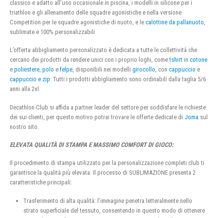
classico e adatto all’uso occasionale in piscina, i modelli in silicone per i
triathlon e gli allenamento delle squadre agonistiche e nella versione
Competition per le squadre agonistiche di nuoto, e le
calottine da pallanuoto
,
sublimate e 100% personalizzabili
L’offerta abbigliamento personalizzato è dedicata a tutte le collettività che
cercano dei prodotti da rendere unici con i proprio loghi, come
tshirt
in
cotone
e
poliestere
,
polo
e
felpe
, disponibili nei modelli
girocollo
, con
cappuccio
e
cappuccio e zip
. Tutti i prodotti abbigliamento sono ordinabili dalla taglia 5/6
anni alla 2xl.
Decathlon Club si affida a partner leader del settore per soddisfare le richieste
dei sui clienti, per questo motivo potrai trovare le offerte dedicate di
Joma
sul
nostro sito.
ELEVATA QUALITÀ DI STAMPA E MASSIMO COMFORT DI GIOCO:
Il procedimento di stampa utilizzato per la personalizzazione completi club ti
garantisce la qualità più elevata. Il processo di SUBLIMAZIONE presenta 2
caratteristiche principali:
Trasferimento di alta qualità: l’immagine penetra letteralmente nello
strato superficiale del tessuto, consentendo in questo modo di ottenere