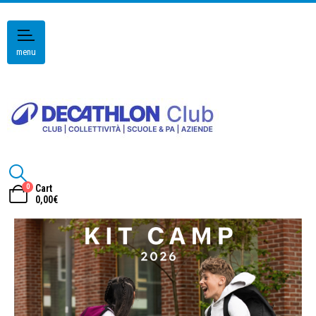
menu
0
Cart
0,00
€