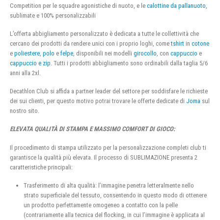
Competition per le squadre agonistiche di nuoto, e le
calottine da pallanuoto
,
sublimate e 100% personalizzabili
L’offerta abbigliamento personalizzato è dedicata a tutte le collettività che
cercano dei prodotti da rendere unici con i proprio loghi, come
tshirt
in
cotone
e
poliestere
,
polo
e
felpe
, disponibili nei modelli
girocollo
, con
cappuccio
e
cappuccio e zip
. Tutti i prodotti abbigliamento sono ordinabili dalla taglia 5/6
anni alla 2xl.
Decathlon Club si affida a partner leader del settore per soddisfare le richieste
dei sui clienti, per questo motivo potrai trovare le offerte dedicate di
Joma
sul
nostro sito.
ELEVATA QUALITÀ DI STAMPA E MASSIMO COMFORT DI GIOCO:
Il procedimento di stampa utilizzato per la personalizzazione completi club ti
garantisce la qualità più elevata. Il processo di SUBLIMAZIONE presenta 2
caratteristiche principali:
Trasferimento di alta qualità: l’immagine penetra letteralmente nello
strato superficiale del tessuto, consentendo in questo modo di ottenere
un prodotto perfettamente omogeneo a contatto con la pelle
(contrariamente alla tecnica del flocking, in cui l’immagine è applicata al