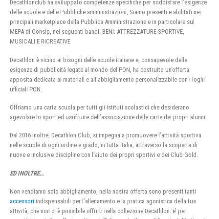
Decathlonclub ha sviluppato competenze specifiche per soddisfare l’esigenze
delle scuole e delle Pubbliche amministrazioni, Siamo presenti e abilitati nei
principali marketplace della Pubblica Amministrazione e in particolare sul
MEPA di Consip, nei seguenti bandi: BENI: ATTREZZATURE SPORTIVE,
MUSICALI E RICREATIVE
Decathlon è vicino ai bisogni delle scuole italiane e, consapevole delle
esigenze di pubblicità legate al mondo del PON, ha costruito un’offerta
apposita dedicata ai materiali e all’abbigliamento personalizzabile con i loghi
ufficiali PON.
Offriamo una carta scuola per tutti gli istituti scolastici che desiderano
agevolare lo sport ed usufruire dell’associazione delle carte dei propri alunni.
Dal 2016 inoltre, Decathlon Club, si impegna a promuovere l’attività sportiva
nelle scuole di ogni ordine e grado, in tutta Italia, attraverso la scoperta di
nuove e inclusive discipline con l’aiuto dei propri sportivi e dei Club Gold.
ED INOLTRE…
Non vendiamo solo abbigliamento, nella nostra offerta sono presenti tanti
accessori
indispensabili per l’allenamento e la pratica agonistica della tua
attività, che non ci è possibile offrirti nella collezione Decathlon. e’ per