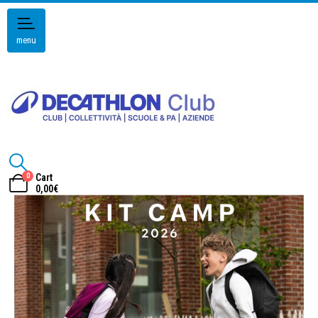
menu
0
Cart
0,00
€