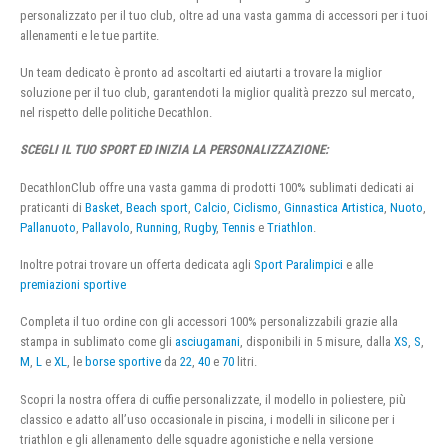
personalizzato per il tuo club, oltre ad una vasta gamma di accessori per i tuoi
allenamenti e le tue partite.
Un team dedicato è pronto ad ascoltarti ed aiutarti a trovare la miglior
soluzione per il tuo club, garantendoti la miglior qualità prezzo sul mercato,
nel rispetto delle politiche Decathlon.
SCEGLI IL TUO SPORT ED INIZIA LA PERSONALIZZAZIONE:
DecathlonClub offre una vasta gamma di prodotti 100% sublimati dedicati ai
praticanti di
Basket
,
Beach sport
,
Calcio
,
Ciclismo
,
Ginnastica Artistica
,
Nuoto
,
Pallanuoto
,
Pallavolo
,
Running
,
Rugby
,
Tennis
e
Triathlon
.
Inoltre potrai trovare un offerta dedicata agli
Sport Paralimpici
e alle
premiazioni sportive
Completa il tuo ordine con gli accessori 100% personalizzabili grazie alla
stampa in sublimato come gli
asciugamani
, disponibili in 5 misure, dalla
XS
,
S
,
M
,
L
e
XL
, le
borse sportive
da
22
,
40
e
70
litri.
Scopri la nostra offera di cuffie personalizzate, il modello in poliestere, più
classico e adatto all’uso occasionale in piscina, i modelli in silicone per i
triathlon e gli allenamento delle squadre agonistiche e nella versione