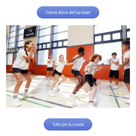
Crea le divise del tuo team
Tutto per la scuola