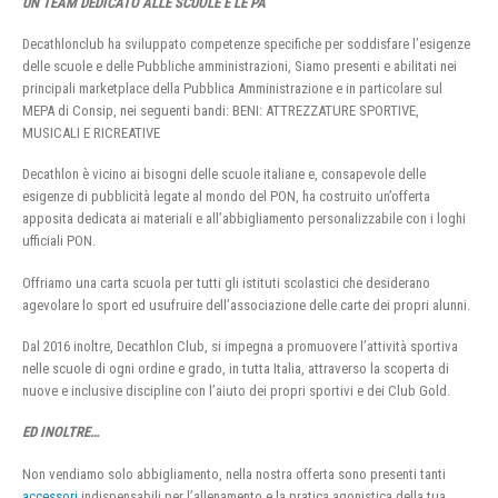
UN TEAM DEDICATO ALLE SCUOLE E LE PA
Decathlonclub ha sviluppato competenze specifiche per soddisfare l’esigenze
delle scuole e delle Pubbliche amministrazioni, Siamo presenti e abilitati nei
principali marketplace della Pubblica Amministrazione e in particolare sul
MEPA di Consip, nei seguenti bandi: BENI: ATTREZZATURE SPORTIVE,
MUSICALI E RICREATIVE
Decathlon è vicino ai bisogni delle scuole italiane e, consapevole delle
esigenze di pubblicità legate al mondo del PON, ha costruito un’offerta
apposita dedicata ai materiali e all’abbigliamento personalizzabile con i loghi
ufficiali PON.
Offriamo una carta scuola per tutti gli istituti scolastici che desiderano
agevolare lo sport ed usufruire dell’associazione delle carte dei propri alunni.
Dal 2016 inoltre, Decathlon Club, si impegna a promuovere l’attività sportiva
nelle scuole di ogni ordine e grado, in tutta Italia, attraverso la scoperta di
nuove e inclusive discipline con l’aiuto dei propri sportivi e dei Club Gold.
ED INOLTRE…
Non vendiamo solo abbigliamento, nella nostra offerta sono presenti tanti
accessori
indispensabili per l’allenamento e la pratica agonistica della tua