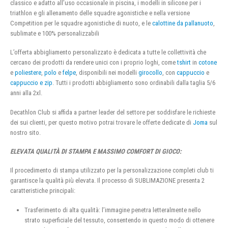
classico e adatto all’uso occasionale in piscina, i modelli in silicone per i
triathlon e gli allenamento delle squadre agonistiche e nella versione
Competition per le squadre agonistiche di nuoto, e le
calottine da pallanuoto
,
sublimate e 100% personalizzabili
L’offerta abbigliamento personalizzato è dedicata a tutte le collettività che
cercano dei prodotti da rendere unici con i proprio loghi, come
tshirt
in
cotone
e
poliestere
,
polo
e
felpe
, disponibili nei modelli
girocollo
, con
cappuccio
e
cappuccio e zip
. Tutti i prodotti abbigliamento sono ordinabili dalla taglia 5/6
anni alla 2xl.
Decathlon Club si affida a partner leader del settore per soddisfare le richieste
dei sui clienti, per questo motivo potrai trovare le offerte dedicate di
Joma
sul
nostro sito.
ELEVATA QUALITÀ DI STAMPA E MASSIMO COMFORT DI GIOCO:
Il procedimento di stampa utilizzato per la personalizzazione completi club ti
garantisce la qualità più elevata. Il processo di SUBLIMAZIONE presenta 2
caratteristiche principali:
Trasferimento di alta qualità: l’immagine penetra letteralmente nello
strato superficiale del tessuto, consentendo in questo modo di ottenere