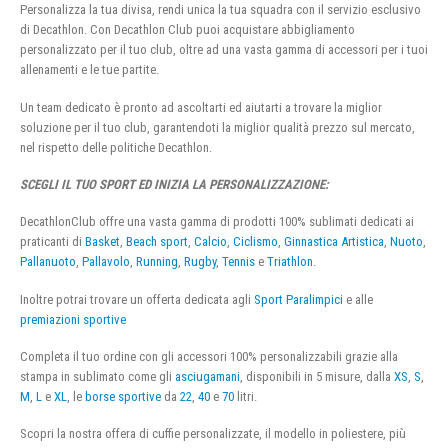
Personalizza la tua divisa, rendi unica la tua squadra con il servizio esclusivo
di Decathlon. Con Decathlon Club puoi acquistare abbigliamento
personalizzato per il tuo club, oltre ad una vasta gamma di accessori per i tuoi
allenamenti e le tue partite.
Un team dedicato è pronto ad ascoltarti ed aiutarti a trovare la miglior
soluzione per il tuo club, garantendoti la miglior qualità prezzo sul mercato,
nel rispetto delle politiche Decathlon.
SCEGLI IL TUO SPORT ED INIZIA LA PERSONALIZZAZIONE:
DecathlonClub offre una vasta gamma di prodotti 100% sublimati dedicati ai
praticanti di
Basket
,
Beach sport
,
Calcio
,
Ciclismo
,
Ginnastica Artistica
,
Nuoto
,
Pallanuoto
,
Pallavolo
,
Running
,
Rugby
,
Tennis
e
Triathlon
.
Inoltre potrai trovare un offerta dedicata agli
Sport Paralimpici
e alle
premiazioni sportive
Completa il tuo ordine con gli accessori 100% personalizzabili grazie alla
stampa in sublimato come gli
asciugamani
, disponibili in 5 misure, dalla
XS
,
S
,
M
,
L
e
XL
, le
borse sportive
da
22
,
40
e
70
litri.
Scopri la nostra offera di cuffie personalizzate, il modello in poliestere, più