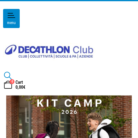
menu
0
Cart
0,00
€