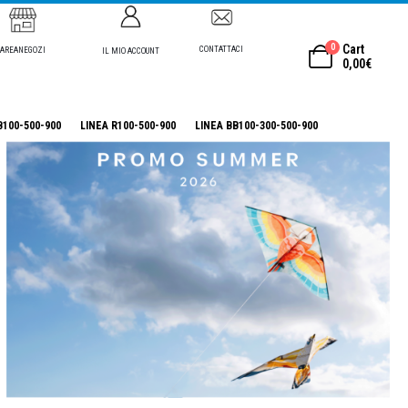
0
Cart
CONTATTACI
AREANEGOZI
IL MIO ACCOUNT
0,00
€
B100-500-900
LINEA R100-500-900
LINEA BB100-300-500-900