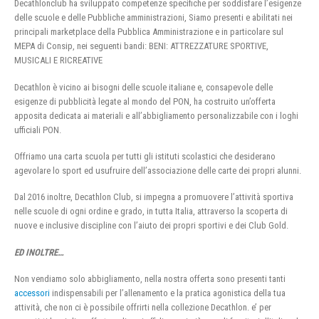
Decathlonclub ha sviluppato competenze specifiche per soddisfare l’esigenze
delle scuole e delle Pubbliche amministrazioni, Siamo presenti e abilitati nei
principali marketplace della Pubblica Amministrazione e in particolare sul
MEPA di Consip, nei seguenti bandi: BENI: ATTREZZATURE SPORTIVE,
MUSICALI E RICREATIVE
Decathlon è vicino ai bisogni delle scuole italiane e, consapevole delle
esigenze di pubblicità legate al mondo del PON, ha costruito un’offerta
apposita dedicata ai materiali e all’abbigliamento personalizzabile con i loghi
ufficiali PON.
Offriamo una carta scuola per tutti gli istituti scolastici che desiderano
agevolare lo sport ed usufruire dell’associazione delle carte dei propri alunni.
Dal 2016 inoltre, Decathlon Club, si impegna a promuovere l’attività sportiva
nelle scuole di ogni ordine e grado, in tutta Italia, attraverso la scoperta di
nuove e inclusive discipline con l’aiuto dei propri sportivi e dei Club Gold.
ED INOLTRE…
Non vendiamo solo abbigliamento, nella nostra offerta sono presenti tanti
accessori
indispensabili per l’allenamento e la pratica agonistica della tua
attività, che non ci è possibile offrirti nella collezione Decathlon. e’ per