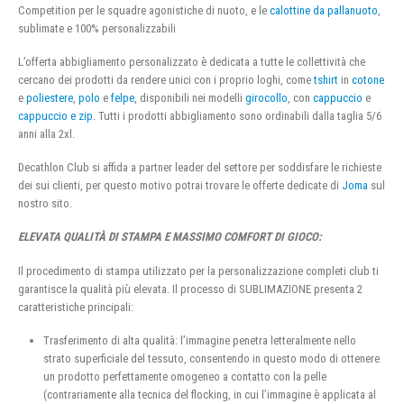
Competition per le squadre agonistiche di nuoto, e le
calottine da pallanuoto
,
sublimate e 100% personalizzabili
L’offerta abbigliamento personalizzato è dedicata a tutte le collettività che
cercano dei prodotti da rendere unici con i proprio loghi, come
tshirt
in
cotone
e
poliestere
,
polo
e
felpe
, disponibili nei modelli
girocollo
, con
cappuccio
e
cappuccio e zip
. Tutti i prodotti abbigliamento sono ordinabili dalla taglia 5/6
anni alla 2xl.
Decathlon Club si affida a partner leader del settore per soddisfare le richieste
dei sui clienti, per questo motivo potrai trovare le offerte dedicate di
Joma
sul
nostro sito.
ELEVATA QUALITÀ DI STAMPA E MASSIMO COMFORT DI GIOCO:
Il procedimento di stampa utilizzato per la personalizzazione completi club ti
garantisce la qualità più elevata. Il processo di SUBLIMAZIONE presenta 2
caratteristiche principali:
Trasferimento di alta qualità: l’immagine penetra letteralmente nello
strato superficiale del tessuto, consentendo in questo modo di ottenere
un prodotto perfettamente omogeneo a contatto con la pelle
(contrariamente alla tecnica del flocking, in cui l’immagine è applicata al