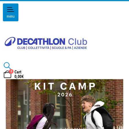
menu
0
Cart
0,00
€