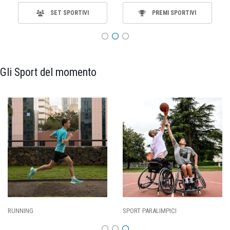
SET SPORTIVI
PREMI SPORTIVI
Gli Sport del momento
ALIMPICI
CALCIO
BASKET