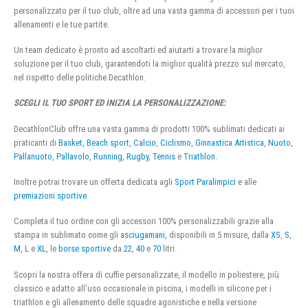
personalizzato per il tuo club, oltre ad una vasta gamma di accessori per i tuoi
allenamenti e le tue partite.
Un team dedicato è pronto ad ascoltarti ed aiutarti a trovare la miglior
soluzione per il tuo club, garantendoti la miglior qualità prezzo sul mercato,
nel rispetto delle politiche Decathlon.
SCEGLI IL TUO SPORT ED INIZIA LA PERSONALIZZAZIONE:
DecathlonClub offre una vasta gamma di prodotti 100% sublimati dedicati ai
praticanti di
Basket
,
Beach sport
,
Calcio
,
Ciclismo
,
Ginnastica Artistica
,
Nuoto
,
Pallanuoto
,
Pallavolo
,
Running
,
Rugby
,
Tennis
e
Triathlon
.
Inoltre potrai trovare un offerta dedicata agli
Sport Paralimpici
e alle
premiazioni sportive
Completa il tuo ordine con gli accessori 100% personalizzabili grazie alla
stampa in sublimato come gli
asciugamani
, disponibili in 5 misure, dalla
XS
,
S
,
M
,
L
e
XL
, le
borse sportive
da
22
,
40
e
70
litri.
Scopri la nostra offera di cuffie personalizzate, il modello in poliestere, più
classico e adatto all’uso occasionale in piscina, i modelli in silicone per i
triathlon e gli allenamento delle squadre agonistiche e nella versione