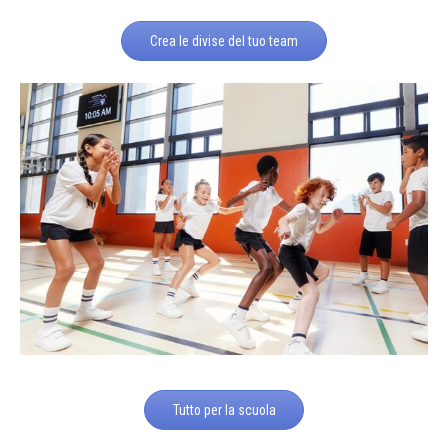
Crea le divise del tuo team
Tutto per la scuola