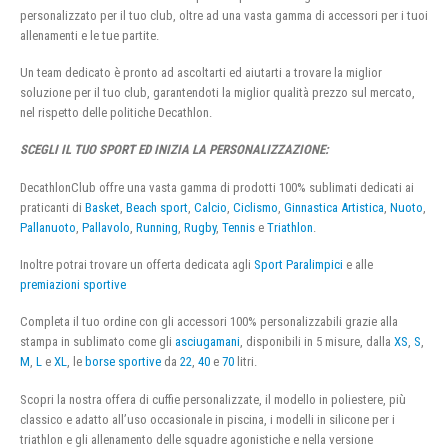
personalizzato per il tuo club, oltre ad una vasta gamma di accessori per i tuoi
allenamenti e le tue partite.
Un team dedicato è pronto ad ascoltarti ed aiutarti a trovare la miglior
soluzione per il tuo club, garantendoti la miglior qualità prezzo sul mercato,
nel rispetto delle politiche Decathlon.
SCEGLI IL TUO SPORT ED INIZIA LA PERSONALIZZAZIONE:
DecathlonClub offre una vasta gamma di prodotti 100% sublimati dedicati ai
praticanti di
Basket
,
Beach sport
,
Calcio
,
Ciclismo
,
Ginnastica Artistica
,
Nuoto
,
Pallanuoto
,
Pallavolo
,
Running
,
Rugby
,
Tennis
e
Triathlon
.
Inoltre potrai trovare un offerta dedicata agli
Sport Paralimpici
e alle
premiazioni sportive
Completa il tuo ordine con gli accessori 100% personalizzabili grazie alla
stampa in sublimato come gli
asciugamani
, disponibili in 5 misure, dalla
XS
,
S
,
M
,
L
e
XL
, le
borse sportive
da
22
,
40
e
70
litri.
Scopri la nostra offera di cuffie personalizzate, il modello in poliestere, più
classico e adatto all’uso occasionale in piscina, i modelli in silicone per i
triathlon e gli allenamento delle squadre agonistiche e nella versione