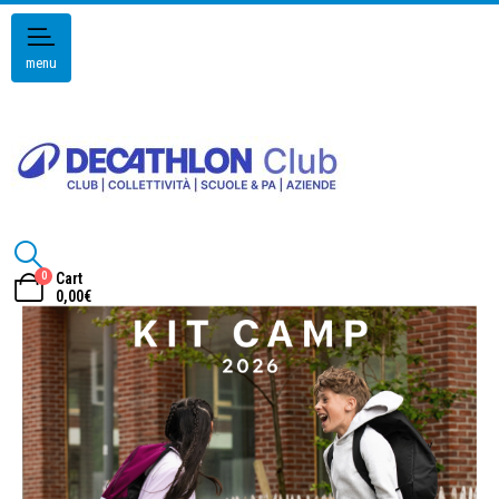
menu
0
Cart
0,00
€