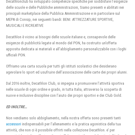
Decathlonclub ha sviluppato competenze specifiche per soddisfare l’esigenze
delle scuole e delle Pubbliche amministrazioni, Siamo presenti e abilitati nei
principali marketplace della Pubblica Amministrazione e in particolare sul
MEPA di Consip, nei seguenti bandi: BENI: ATTREZZATURE SPORTIVE,
MUSICALI E RICREATIVE
Decathlon è vicino ai bisogni delle scuole italiane e, consapevole delle
esigenze di pubblicità legate al mondo del PON, ha costruito un’offerta
apposita dedicata ai materiali e all’abbigliamento personalizzabile con i loghi
ufficiali PON.
Offriamo una carta scuola per tutti gli istituti scolastici che desiderano
agevolare lo sport ed usufruire dell’associazione delle carte dei propri alunni.
Dal 2016 inoltre, Decathlon Club, si impegna a promuovere l’attività sportiva
nelle scuole di ogni ordine e grado, in tutta Italia, attraverso la scoperta di
nuove e inclusive discipline con l’aiuto dei propri sportivi e dei Club Gold.
ED INOLTRE…
Non vendiamo solo abbigliamento, nella nostra offerta sono presenti tanti
accessori
indispensabili per l’allenamento e la pratica agonistica della tua
attività, che non ci è possibile offrirti nella collezione Decathlon. e’ per