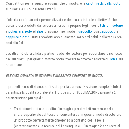
Competition per le squadre agonistiche di nuoto, e le
calottine da pallanuoto
,
sublimate e 100% personalizzabili
L’offerta abbigliamento personalizzato è dedicata a tutte le collettività che
cercano dei prodotti da rendere unici con i proprio loghi, come
tshirt
in
cotone
e
poliestere
,
polo
e
felpe
, disponibili nei modelli
girocollo
, con
cappuccio
e
cappuccio e zip
. Tutti i prodotti abbigliamento sono ordinabili dalla taglia 5/6
anni alla 2xl.
Decathlon Club si affida a partner leader del settore per soddisfare le richieste
dei sui clienti, per questo motivo potrai trovare le offerte dedicate di
Joma
sul
nostro sito.
ELEVATA QUALITÀ DI STAMPA E MASSIMO COMFORT DI GIOCO:
Il procedimento di stampa utilizzato per la personalizzazione completi club ti
garantisce la qualità più elevata. Il processo di SUBLIMAZIONE presenta 2
caratteristiche principali:
Trasferimento di alta qualità: l’immagine penetra letteralmente nello
strato superficiale del tessuto, consentendo in questo modo di ottenere
un prodotto perfettamente omogeneo a contatto con la pelle
(contrariamente alla tecnica del flocking, in cui l’immagine è applicata al