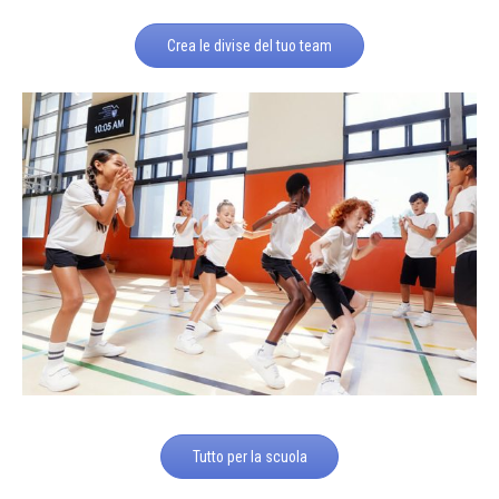
Crea le divise del tuo team
Tutto per la scuola