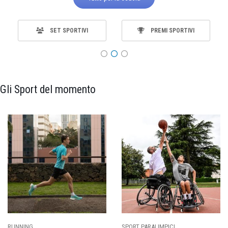
SET SPORTIVI
PREMI SPORTIVI
Gli Sport del momento
ALIMPICI
CALCIO
BASKET