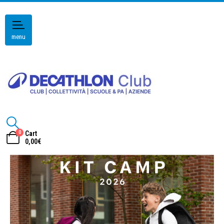
menu
0
Cart
0,00
€