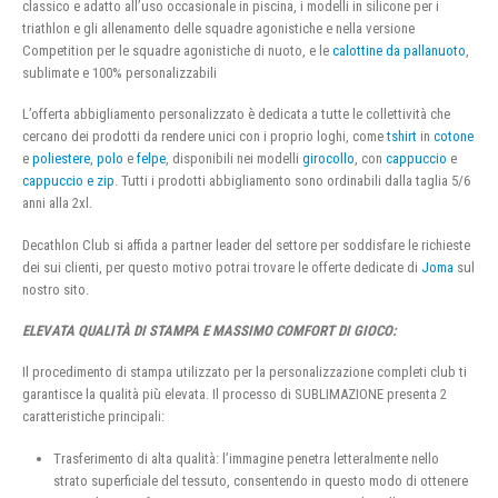
classico e adatto all’uso occasionale in piscina, i modelli in silicone per i
triathlon e gli allenamento delle squadre agonistiche e nella versione
Competition per le squadre agonistiche di nuoto, e le
calottine da pallanuoto
,
sublimate e 100% personalizzabili
L’offerta abbigliamento personalizzato è dedicata a tutte le collettività che
cercano dei prodotti da rendere unici con i proprio loghi, come
tshirt
in
cotone
e
poliestere
,
polo
e
felpe
, disponibili nei modelli
girocollo
, con
cappuccio
e
cappuccio e zip
. Tutti i prodotti abbigliamento sono ordinabili dalla taglia 5/6
anni alla 2xl.
Decathlon Club si affida a partner leader del settore per soddisfare le richieste
dei sui clienti, per questo motivo potrai trovare le offerte dedicate di
Joma
sul
nostro sito.
ELEVATA QUALITÀ DI STAMPA E MASSIMO COMFORT DI GIOCO:
Il procedimento di stampa utilizzato per la personalizzazione completi club ti
garantisce la qualità più elevata. Il processo di SUBLIMAZIONE presenta 2
caratteristiche principali:
Trasferimento di alta qualità: l’immagine penetra letteralmente nello
strato superficiale del tessuto, consentendo in questo modo di ottenere