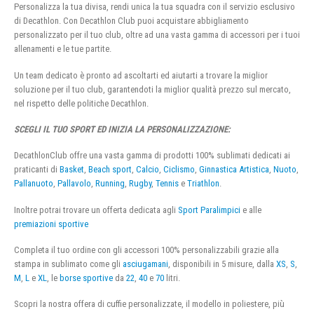
Personalizza la tua divisa, rendi unica la tua squadra con il servizio esclusivo
di Decathlon. Con Decathlon Club puoi acquistare abbigliamento
personalizzato per il tuo club, oltre ad una vasta gamma di accessori per i tuoi
allenamenti e le tue partite.
Un team dedicato è pronto ad ascoltarti ed aiutarti a trovare la miglior
soluzione per il tuo club, garantendoti la miglior qualità prezzo sul mercato,
nel rispetto delle politiche Decathlon.
SCEGLI IL TUO SPORT ED INIZIA LA PERSONALIZZAZIONE:
DecathlonClub offre una vasta gamma di prodotti 100% sublimati dedicati ai
praticanti di
Basket
,
Beach sport
,
Calcio
,
Ciclismo
,
Ginnastica Artistica
,
Nuoto
,
Pallanuoto
,
Pallavolo
,
Running
,
Rugby
,
Tennis
e
Triathlon
.
Inoltre potrai trovare un offerta dedicata agli
Sport Paralimpici
e alle
premiazioni sportive
Completa il tuo ordine con gli accessori 100% personalizzabili grazie alla
stampa in sublimato come gli
asciugamani
, disponibili in 5 misure, dalla
XS
,
S
,
M
,
L
e
XL
, le
borse sportive
da
22
,
40
e
70
litri.
Scopri la nostra offera di cuffie personalizzate, il modello in poliestere, più