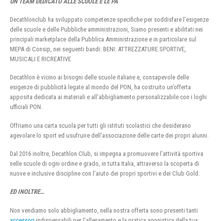
UN TEAM DEDICATO ALLE SCUOLE E LE PA
Decathlonclub ha sviluppato competenze specifiche per soddisfare l’esigenze
delle scuole e delle Pubbliche amministrazioni, Siamo presenti e abilitati nei
principali marketplace della Pubblica Amministrazione e in particolare sul
MEPA di Consip, nei seguenti bandi: BENI: ATTREZZATURE SPORTIVE,
MUSICALI E RICREATIVE
Decathlon è vicino ai bisogni delle scuole italiane e, consapevole delle
esigenze di pubblicità legate al mondo del PON, ha costruito un’offerta
apposita dedicata ai materiali e all’abbigliamento personalizzabile con i loghi
ufficiali PON.
Offriamo una carta scuola per tutti gli istituti scolastici che desiderano
agevolare lo sport ed usufruire dell’associazione delle carte dei propri alunni.
Dal 2016 inoltre, Decathlon Club, si impegna a promuovere l’attività sportiva
nelle scuole di ogni ordine e grado, in tutta Italia, attraverso la scoperta di
nuove e inclusive discipline con l’aiuto dei propri sportivi e dei Club Gold.
ED INOLTRE…
Non vendiamo solo abbigliamento, nella nostra offerta sono presenti tanti
accessori
indispensabili per l’allenamento e la pratica agonistica della tua