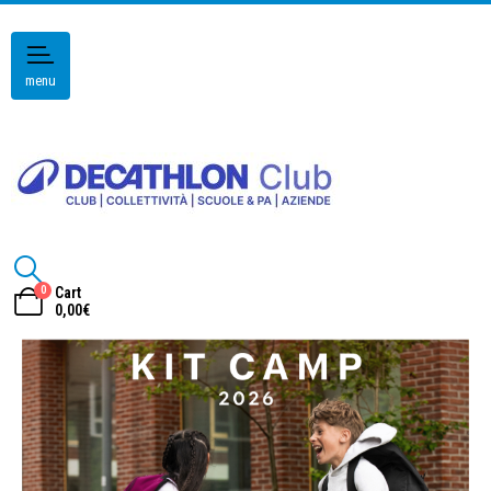
menu
0
Cart
0,00
€