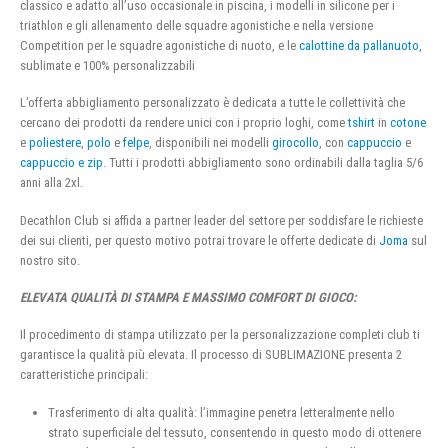
classico e adatto all’uso occasionale in piscina, i modelli in silicone per i
triathlon e gli allenamento delle squadre agonistiche e nella versione
Competition per le squadre agonistiche di nuoto, e le
calottine da pallanuoto
,
sublimate e 100% personalizzabili
L’offerta abbigliamento personalizzato è dedicata a tutte le collettività che
cercano dei prodotti da rendere unici con i proprio loghi, come
tshirt
in
cotone
e
poliestere
,
polo
e
felpe
, disponibili nei modelli
girocollo
, con
cappuccio
e
cappuccio e zip
. Tutti i prodotti abbigliamento sono ordinabili dalla taglia 5/6
anni alla 2xl.
Decathlon Club si affida a partner leader del settore per soddisfare le richieste
dei sui clienti, per questo motivo potrai trovare le offerte dedicate di
Joma
sul
nostro sito.
ELEVATA QUALITÀ DI STAMPA E MASSIMO COMFORT DI GIOCO:
Il procedimento di stampa utilizzato per la personalizzazione completi club ti
garantisce la qualità più elevata. Il processo di SUBLIMAZIONE presenta 2
caratteristiche principali:
Trasferimento di alta qualità: l’immagine penetra letteralmente nello
strato superficiale del tessuto, consentendo in questo modo di ottenere