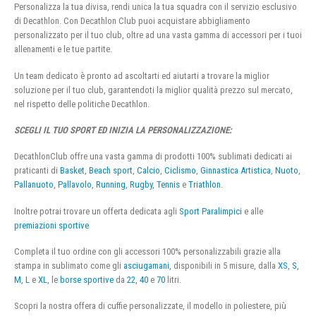
Personalizza la tua divisa, rendi unica la tua squadra con il servizio esclusivo
di Decathlon. Con Decathlon Club puoi acquistare abbigliamento
personalizzato per il tuo club, oltre ad una vasta gamma di accessori per i tuoi
allenamenti e le tue partite.
Un team dedicato è pronto ad ascoltarti ed aiutarti a trovare la miglior
soluzione per il tuo club, garantendoti la miglior qualità prezzo sul mercato,
nel rispetto delle politiche Decathlon.
SCEGLI IL TUO SPORT ED INIZIA LA PERSONALIZZAZIONE:
DecathlonClub offre una vasta gamma di prodotti 100% sublimati dedicati ai
praticanti di
Basket
,
Beach sport
,
Calcio
,
Ciclismo
,
Ginnastica Artistica
,
Nuoto
,
Pallanuoto
,
Pallavolo
,
Running
,
Rugby
,
Tennis
e
Triathlon
.
Inoltre potrai trovare un offerta dedicata agli
Sport Paralimpici
e alle
premiazioni sportive
Completa il tuo ordine con gli accessori 100% personalizzabili grazie alla
stampa in sublimato come gli
asciugamani
, disponibili in 5 misure, dalla
XS
,
S
,
M
,
L
e
XL
, le
borse sportive
da
22
,
40
e
70
litri.
Scopri la nostra offera di cuffie personalizzate, il modello in poliestere, più