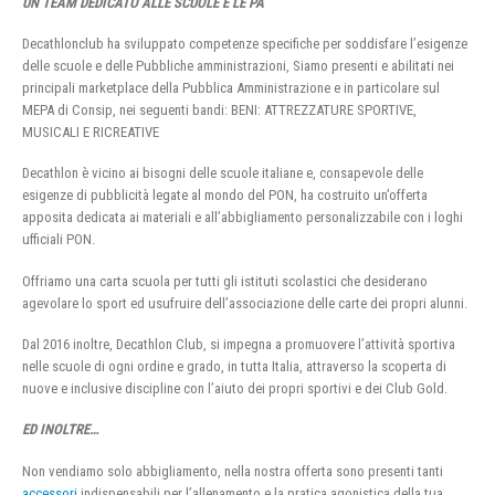
UN TEAM DEDICATO ALLE SCUOLE E LE PA
Decathlonclub ha sviluppato competenze specifiche per soddisfare l’esigenze
delle scuole e delle Pubbliche amministrazioni, Siamo presenti e abilitati nei
principali marketplace della Pubblica Amministrazione e in particolare sul
MEPA di Consip, nei seguenti bandi: BENI: ATTREZZATURE SPORTIVE,
MUSICALI E RICREATIVE
Decathlon è vicino ai bisogni delle scuole italiane e, consapevole delle
esigenze di pubblicità legate al mondo del PON, ha costruito un’offerta
apposita dedicata ai materiali e all’abbigliamento personalizzabile con i loghi
ufficiali PON.
Offriamo una carta scuola per tutti gli istituti scolastici che desiderano
agevolare lo sport ed usufruire dell’associazione delle carte dei propri alunni.
Dal 2016 inoltre, Decathlon Club, si impegna a promuovere l’attività sportiva
nelle scuole di ogni ordine e grado, in tutta Italia, attraverso la scoperta di
nuove e inclusive discipline con l’aiuto dei propri sportivi e dei Club Gold.
ED INOLTRE…
Non vendiamo solo abbigliamento, nella nostra offerta sono presenti tanti
accessori
indispensabili per l’allenamento e la pratica agonistica della tua