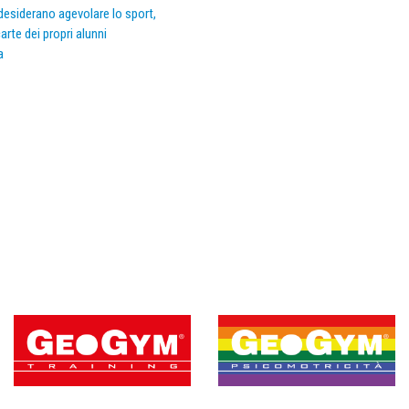
e desiderano agevolare lo sport,
arte dei propri alunni
a