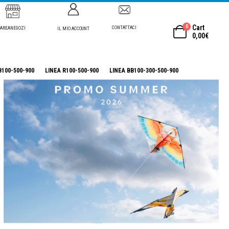
0
Cart
CONTATTACI
AREANEGOZI
IL MIO ACCOUNT
0,00
€
B100-500-900
LINEA R100-500-900
LINEA BB100-300-500-900