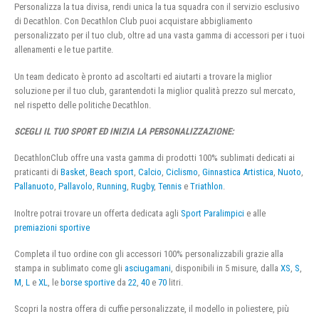
Personalizza la tua divisa, rendi unica la tua squadra con il servizio esclusivo
di Decathlon. Con Decathlon Club puoi acquistare abbigliamento
personalizzato per il tuo club, oltre ad una vasta gamma di accessori per i tuoi
allenamenti e le tue partite.
Un team dedicato è pronto ad ascoltarti ed aiutarti a trovare la miglior
soluzione per il tuo club, garantendoti la miglior qualità prezzo sul mercato,
nel rispetto delle politiche Decathlon.
SCEGLI IL TUO SPORT ED INIZIA LA PERSONALIZZAZIONE:
DecathlonClub offre una vasta gamma di prodotti 100% sublimati dedicati ai
praticanti di
Basket
,
Beach sport
,
Calcio
,
Ciclismo
,
Ginnastica Artistica
,
Nuoto
,
Pallanuoto
,
Pallavolo
,
Running
,
Rugby
,
Tennis
e
Triathlon
.
Inoltre potrai trovare un offerta dedicata agli
Sport Paralimpici
e alle
premiazioni sportive
Completa il tuo ordine con gli accessori 100% personalizzabili grazie alla
stampa in sublimato come gli
asciugamani
, disponibili in 5 misure, dalla
XS
,
S
,
M
,
L
e
XL
, le
borse sportive
da
22
,
40
e
70
litri.
Scopri la nostra offera di cuffie personalizzate, il modello in poliestere, più