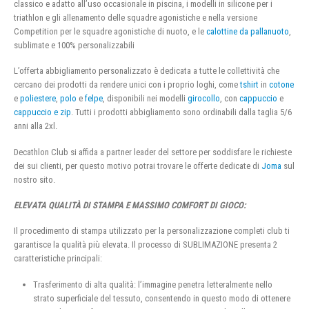
classico e adatto all’uso occasionale in piscina, i modelli in silicone per i
triathlon e gli allenamento delle squadre agonistiche e nella versione
Competition per le squadre agonistiche di nuoto, e le
calottine da pallanuoto
,
sublimate e 100% personalizzabili
L’offerta abbigliamento personalizzato è dedicata a tutte le collettività che
cercano dei prodotti da rendere unici con i proprio loghi, come
tshirt
in
cotone
e
poliestere
,
polo
e
felpe
, disponibili nei modelli
girocollo
, con
cappuccio
e
cappuccio e zip
. Tutti i prodotti abbigliamento sono ordinabili dalla taglia 5/6
anni alla 2xl.
Decathlon Club si affida a partner leader del settore per soddisfare le richieste
dei sui clienti, per questo motivo potrai trovare le offerte dedicate di
Joma
sul
nostro sito.
ELEVATA QUALITÀ DI STAMPA E MASSIMO COMFORT DI GIOCO:
Il procedimento di stampa utilizzato per la personalizzazione completi club ti
garantisce la qualità più elevata. Il processo di SUBLIMAZIONE presenta 2
caratteristiche principali:
Trasferimento di alta qualità: l’immagine penetra letteralmente nello
strato superficiale del tessuto, consentendo in questo modo di ottenere