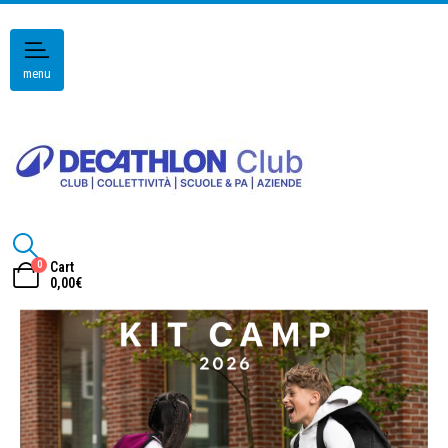
menu
0
Cart
0,00
€