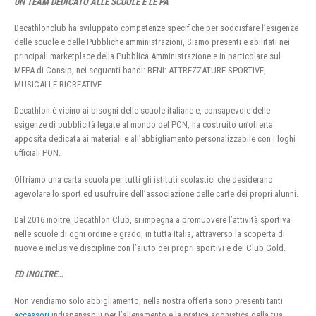
UN TEAM DEDICATO ALLE SCUOLE E LE PA
Decathlonclub ha sviluppato competenze specifiche per soddisfare l’esigenze
delle scuole e delle Pubbliche amministrazioni, Siamo presenti e abilitati nei
principali marketplace della Pubblica Amministrazione e in particolare sul
MEPA di Consip, nei seguenti bandi: BENI: ATTREZZATURE SPORTIVE,
MUSICALI E RICREATIVE
Decathlon è vicino ai bisogni delle scuole italiane e, consapevole delle
esigenze di pubblicità legate al mondo del PON, ha costruito un’offerta
apposita dedicata ai materiali e all’abbigliamento personalizzabile con i loghi
ufficiali PON.
Offriamo una carta scuola per tutti gli istituti scolastici che desiderano
agevolare lo sport ed usufruire dell’associazione delle carte dei propri alunni.
Dal 2016 inoltre, Decathlon Club, si impegna a promuovere l’attività sportiva
nelle scuole di ogni ordine e grado, in tutta Italia, attraverso la scoperta di
nuove e inclusive discipline con l’aiuto dei propri sportivi e dei Club Gold.
ED INOLTRE…
Non vendiamo solo abbigliamento, nella nostra offerta sono presenti tanti
accessori
indispensabili per l’allenamento e la pratica agonistica della tua