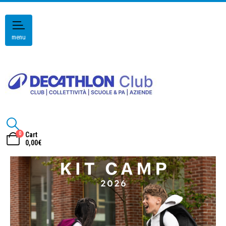
menu
0
Cart
0,00
€