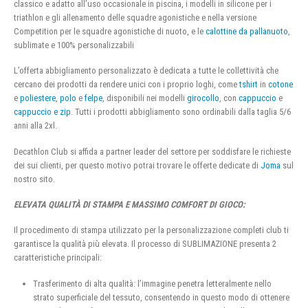
classico e adatto all’uso occasionale in piscina, i modelli in silicone per i
triathlon e gli allenamento delle squadre agonistiche e nella versione
Competition per le squadre agonistiche di nuoto, e le
calottine da pallanuoto
,
sublimate e 100% personalizzabili
L’offerta abbigliamento personalizzato è dedicata a tutte le collettività che
cercano dei prodotti da rendere unici con i proprio loghi, come
tshirt
in
cotone
e
poliestere
,
polo
e
felpe
, disponibili nei modelli
girocollo
, con
cappuccio
e
cappuccio e zip
. Tutti i prodotti abbigliamento sono ordinabili dalla taglia 5/6
anni alla 2xl.
Decathlon Club si affida a partner leader del settore per soddisfare le richieste
dei sui clienti, per questo motivo potrai trovare le offerte dedicate di
Joma
sul
nostro sito.
ELEVATA QUALITÀ DI STAMPA E MASSIMO COMFORT DI GIOCO:
Il procedimento di stampa utilizzato per la personalizzazione completi club ti
garantisce la qualità più elevata. Il processo di SUBLIMAZIONE presenta 2
caratteristiche principali:
Trasferimento di alta qualità: l’immagine penetra letteralmente nello
strato superficiale del tessuto, consentendo in questo modo di ottenere