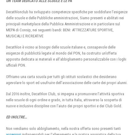
UN TEAM DEDICATO ALLE SCUOLE E LE PA
Decathlonclub ha sviluppato competenze specifiche per soddisfare l’esigenze
delle scuole e delle Pubbliche amministrazioni, Siamo presenti e abilitati nei
principali marketplace della Pubblica Amministrazione e in particolare sul
MEPA di Consip, nei seguenti bandi: BENI: ATTREZZATURE SPORTIVE,
MUSICALI E RICREATIVE
Decathlon è vicino ai bisogni delle scuole italiane e, consapevole delle
esigenze di pubblicità legate al mondo del PON, ha costruito un’offerta
apposita dedicata ai materiali e all’abbigliamento personalizzabile con i loghi
ufficiali PON.
Offriamo una carta scuola per tutti gli istituti scolastici che desiderano
agevolare lo sport ed usufruire dell’associazione delle carte dei propri alunni.
Dal 2016 inoltre, Decathlon Club, si impegna a promuovere l’attività sportiva
nelle scuole di ogni ordine e grado, in tutta Italia, attraverso la scoperta di
nuove e inclusive discipline con l’aiuto dei propri sportivi e dei Club Gold.
ED INOLTRE…
Non vendiamo solo abbigliamento, nella nostra offerta sono presenti tanti
accessori
indispensabili per l’allenamento e la pratica agonistica della tua