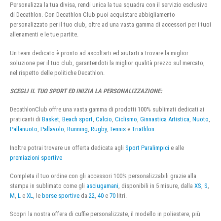
Personalizza la tua divisa, rendi unica la tua squadra con il servizio esclusivo
di Decathlon. Con Decathlon Club puoi acquistare abbigliamento
personalizzato per il tuo club, oltre ad una vasta gamma di accessori per i tuoi
allenamenti e le tue partite.
Un team dedicato è pronto ad ascoltarti ed aiutarti a trovare la miglior
soluzione per il tuo club, garantendoti la miglior qualità prezzo sul mercato,
nel rispetto delle politiche Decathlon.
SCEGLI IL TUO SPORT ED INIZIA LA PERSONALIZZAZIONE:
DecathlonClub offre una vasta gamma di prodotti 100% sublimati dedicati ai
praticanti di
Basket
,
Beach sport
,
Calcio
,
Ciclismo
,
Ginnastica Artistica
,
Nuoto
,
Pallanuoto
,
Pallavolo
,
Running
,
Rugby
,
Tennis
e
Triathlon
.
Inoltre potrai trovare un offerta dedicata agli
Sport Paralimpici
e alle
premiazioni sportive
Completa il tuo ordine con gli accessori 100% personalizzabili grazie alla
stampa in sublimato come gli
asciugamani
, disponibili in 5 misure, dalla
XS
,
S
,
M
,
L
e
XL
, le
borse sportive
da
22
,
40
e
70
litri.
Scopri la nostra offera di cuffie personalizzate, il modello in poliestere, più