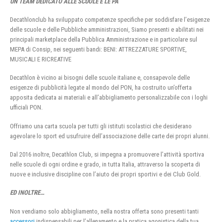
UN TEAM DEDICATO ALLE SCUOLE E LE PA
Decathlonclub ha sviluppato competenze specifiche per soddisfare l’esigenze
delle scuole e delle Pubbliche amministrazioni, Siamo presenti e abilitati nei
principali marketplace della Pubblica Amministrazione e in particolare sul
MEPA di Consip, nei seguenti bandi: BENI: ATTREZZATURE SPORTIVE,
MUSICALI E RICREATIVE
Decathlon è vicino ai bisogni delle scuole italiane e, consapevole delle
esigenze di pubblicità legate al mondo del PON, ha costruito un’offerta
apposita dedicata ai materiali e all’abbigliamento personalizzabile con i loghi
ufficiali PON.
Offriamo una carta scuola per tutti gli istituti scolastici che desiderano
agevolare lo sport ed usufruire dell’associazione delle carte dei propri alunni.
Dal 2016 inoltre, Decathlon Club, si impegna a promuovere l’attività sportiva
nelle scuole di ogni ordine e grado, in tutta Italia, attraverso la scoperta di
nuove e inclusive discipline con l’aiuto dei propri sportivi e dei Club Gold.
ED INOLTRE…
Non vendiamo solo abbigliamento, nella nostra offerta sono presenti tanti
accessori
indispensabili per l’allenamento e la pratica agonistica della tua