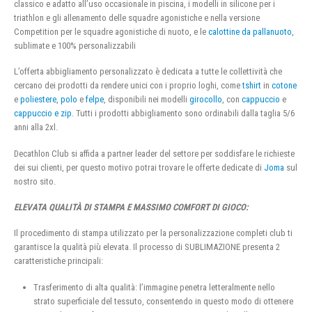
classico e adatto all’uso occasionale in piscina, i modelli in silicone per i
triathlon e gli allenamento delle squadre agonistiche e nella versione
Competition per le squadre agonistiche di nuoto, e le
calottine da pallanuoto
,
sublimate e 100% personalizzabili
L’offerta abbigliamento personalizzato è dedicata a tutte le collettività che
cercano dei prodotti da rendere unici con i proprio loghi, come
tshirt
in
cotone
e
poliestere
,
polo
e
felpe
, disponibili nei modelli
girocollo
, con
cappuccio
e
cappuccio e zip
. Tutti i prodotti abbigliamento sono ordinabili dalla taglia 5/6
anni alla 2xl.
Decathlon Club si affida a partner leader del settore per soddisfare le richieste
dei sui clienti, per questo motivo potrai trovare le offerte dedicate di
Joma
sul
nostro sito.
ELEVATA QUALITÀ DI STAMPA E MASSIMO COMFORT DI GIOCO:
Il procedimento di stampa utilizzato per la personalizzazione completi club ti
garantisce la qualità più elevata. Il processo di SUBLIMAZIONE presenta 2
caratteristiche principali:
Trasferimento di alta qualità: l’immagine penetra letteralmente nello
strato superficiale del tessuto, consentendo in questo modo di ottenere