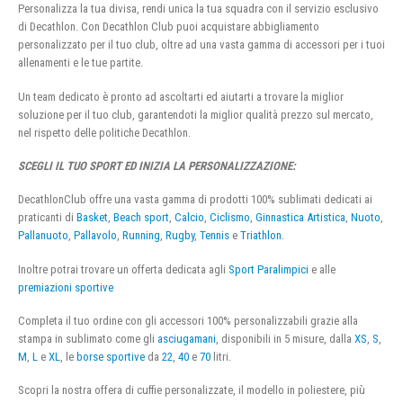
Personalizza la tua divisa, rendi unica la tua squadra con il servizio esclusivo
di Decathlon. Con Decathlon Club puoi acquistare abbigliamento
personalizzato per il tuo club, oltre ad una vasta gamma di accessori per i tuoi
allenamenti e le tue partite.
Un team dedicato è pronto ad ascoltarti ed aiutarti a trovare la miglior
soluzione per il tuo club, garantendoti la miglior qualità prezzo sul mercato,
nel rispetto delle politiche Decathlon.
SCEGLI IL TUO SPORT ED INIZIA LA PERSONALIZZAZIONE:
DecathlonClub offre una vasta gamma di prodotti 100% sublimati dedicati ai
praticanti di
Basket
,
Beach sport
,
Calcio
,
Ciclismo
,
Ginnastica Artistica
,
Nuoto
,
Pallanuoto
,
Pallavolo
,
Running
,
Rugby
,
Tennis
e
Triathlon
.
Inoltre potrai trovare un offerta dedicata agli
Sport Paralimpici
e alle
premiazioni sportive
Completa il tuo ordine con gli accessori 100% personalizzabili grazie alla
stampa in sublimato come gli
asciugamani
, disponibili in 5 misure, dalla
XS
,
S
,
M
,
L
e
XL
, le
borse sportive
da
22
,
40
e
70
litri.
Scopri la nostra offera di cuffie personalizzate, il modello in poliestere, più