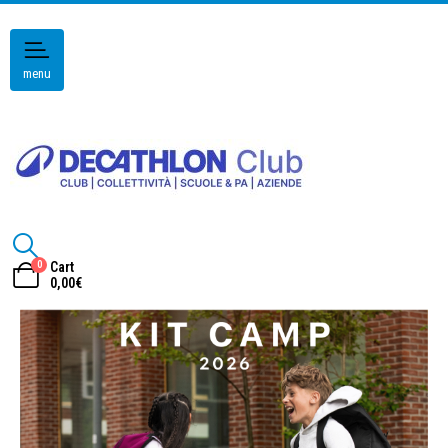
menu
0
Cart
0,00
€