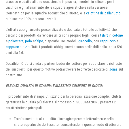
classico e adatto all’uso occasionale in piscina, i modelli in silicone per i
triathlon e gli allenamento delle squadre agonistiche e nella versione
Competition per le squadre agonistiche di nuoto, e le
calottine da pallanuoto
,
sublimate e 100% personalizzabili
L’offerta abbigliamento personalizzato è dedicata a tutte le collettività che
cercano dei prodotti da rendere unici con i proprio loghi, come
tshirt
in
cotone
e
poliestere
,
polo
e
felpe
, disponibili nei modelli
girocollo
, con
cappuccio
e
cappuccio e zip
. Tutti i prodotti abbigliamento sono ordinabili dalla taglia 5/6
anni alla 2xl.
Decathlon Club si affida a partner leader del settore per soddisfare le richieste
dei sui clienti, per questo motivo potrai trovare le offerte dedicate di
Joma
sul
nostro sito.
ELEVATA QUALITÀ DI STAMPA E MASSIMO COMFORT DI GIOCO:
Il procedimento di stampa utilizzato per la personalizzazione completi club ti
garantisce la qualità più elevata. Il processo di SUBLIMAZIONE presenta 2
caratteristiche principali:
Trasferimento di alta qualità: l’immagine penetra letteralmente nello
strato superficiale del tessuto, consentendo in questo modo di ottenere