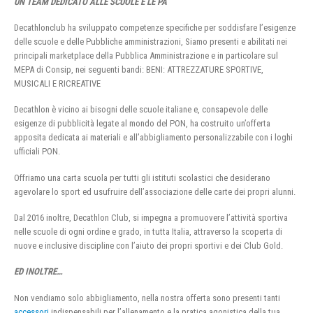
UN TEAM DEDICATO ALLE SCUOLE E LE PA
Decathlonclub ha sviluppato competenze specifiche per soddisfare l’esigenze
delle scuole e delle Pubbliche amministrazioni, Siamo presenti e abilitati nei
principali marketplace della Pubblica Amministrazione e in particolare sul
MEPA di Consip, nei seguenti bandi: BENI: ATTREZZATURE SPORTIVE,
MUSICALI E RICREATIVE
Decathlon è vicino ai bisogni delle scuole italiane e, consapevole delle
esigenze di pubblicità legate al mondo del PON, ha costruito un’offerta
apposita dedicata ai materiali e all’abbigliamento personalizzabile con i loghi
ufficiali PON.
Offriamo una carta scuola per tutti gli istituti scolastici che desiderano
agevolare lo sport ed usufruire dell’associazione delle carte dei propri alunni.
Dal 2016 inoltre, Decathlon Club, si impegna a promuovere l’attività sportiva
nelle scuole di ogni ordine e grado, in tutta Italia, attraverso la scoperta di
nuove e inclusive discipline con l’aiuto dei propri sportivi e dei Club Gold.
ED INOLTRE…
Non vendiamo solo abbigliamento, nella nostra offerta sono presenti tanti
accessori
indispensabili per l’allenamento e la pratica agonistica della tua