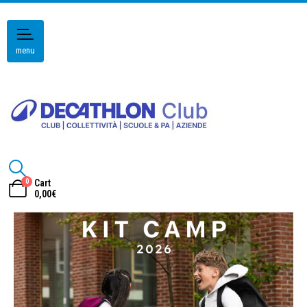
menu
0
Cart
0,00
€