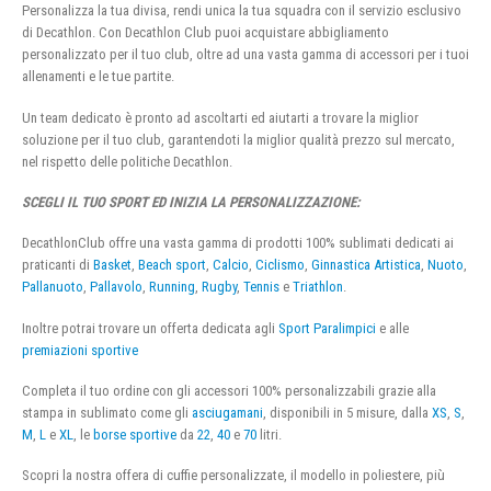
Personalizza la tua divisa, rendi unica la tua squadra con il servizio esclusivo
di Decathlon. Con Decathlon Club puoi acquistare abbigliamento
personalizzato per il tuo club, oltre ad una vasta gamma di accessori per i tuoi
allenamenti e le tue partite.
Un team dedicato è pronto ad ascoltarti ed aiutarti a trovare la miglior
soluzione per il tuo club, garantendoti la miglior qualità prezzo sul mercato,
nel rispetto delle politiche Decathlon.
SCEGLI IL TUO SPORT ED INIZIA LA PERSONALIZZAZIONE:
DecathlonClub offre una vasta gamma di prodotti 100% sublimati dedicati ai
praticanti di
Basket
,
Beach sport
,
Calcio
,
Ciclismo
,
Ginnastica Artistica
,
Nuoto
,
Pallanuoto
,
Pallavolo
,
Running
,
Rugby
,
Tennis
e
Triathlon
.
Inoltre potrai trovare un offerta dedicata agli
Sport Paralimpici
e alle
premiazioni sportive
Completa il tuo ordine con gli accessori 100% personalizzabili grazie alla
stampa in sublimato come gli
asciugamani
, disponibili in 5 misure, dalla
XS
,
S
,
M
,
L
e
XL
, le
borse sportive
da
22
,
40
e
70
litri.
Scopri la nostra offera di cuffie personalizzate, il modello in poliestere, più