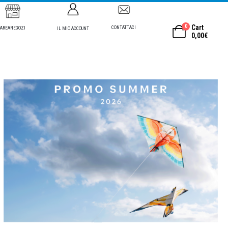
0
Cart
CONTATTACI
AREANEGOZI
IL MIO ACCOUNT
0,00
€