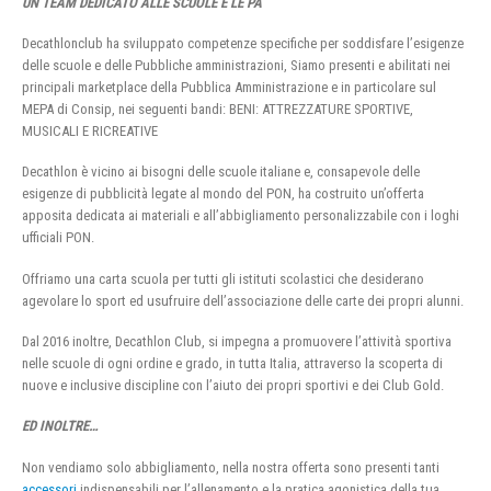
UN TEAM DEDICATO ALLE SCUOLE E LE PA
Decathlonclub ha sviluppato competenze specifiche per soddisfare l’esigenze
delle scuole e delle Pubbliche amministrazioni, Siamo presenti e abilitati nei
principali marketplace della Pubblica Amministrazione e in particolare sul
MEPA di Consip, nei seguenti bandi: BENI: ATTREZZATURE SPORTIVE,
MUSICALI E RICREATIVE
Decathlon è vicino ai bisogni delle scuole italiane e, consapevole delle
esigenze di pubblicità legate al mondo del PON, ha costruito un’offerta
apposita dedicata ai materiali e all’abbigliamento personalizzabile con i loghi
ufficiali PON.
Offriamo una carta scuola per tutti gli istituti scolastici che desiderano
agevolare lo sport ed usufruire dell’associazione delle carte dei propri alunni.
Dal 2016 inoltre, Decathlon Club, si impegna a promuovere l’attività sportiva
nelle scuole di ogni ordine e grado, in tutta Italia, attraverso la scoperta di
nuove e inclusive discipline con l’aiuto dei propri sportivi e dei Club Gold.
ED INOLTRE…
Non vendiamo solo abbigliamento, nella nostra offerta sono presenti tanti
accessori
indispensabili per l’allenamento e la pratica agonistica della tua