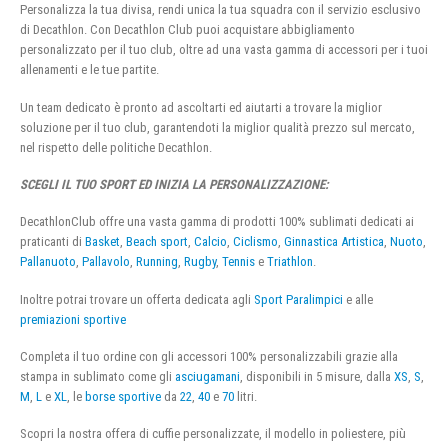
Personalizza la tua divisa, rendi unica la tua squadra con il servizio esclusivo
di Decathlon. Con Decathlon Club puoi acquistare abbigliamento
personalizzato per il tuo club, oltre ad una vasta gamma di accessori per i tuoi
allenamenti e le tue partite.
Un team dedicato è pronto ad ascoltarti ed aiutarti a trovare la miglior
soluzione per il tuo club, garantendoti la miglior qualità prezzo sul mercato,
nel rispetto delle politiche Decathlon.
SCEGLI IL TUO SPORT ED INIZIA LA PERSONALIZZAZIONE:
DecathlonClub offre una vasta gamma di prodotti 100% sublimati dedicati ai
praticanti di
Basket
,
Beach sport
,
Calcio
,
Ciclismo
,
Ginnastica Artistica
,
Nuoto
,
Pallanuoto
,
Pallavolo
,
Running
,
Rugby
,
Tennis
e
Triathlon
.
Inoltre potrai trovare un offerta dedicata agli
Sport Paralimpici
e alle
premiazioni sportive
Completa il tuo ordine con gli accessori 100% personalizzabili grazie alla
stampa in sublimato come gli
asciugamani
, disponibili in 5 misure, dalla
XS
,
S
,
M
,
L
e
XL
, le
borse sportive
da
22
,
40
e
70
litri.
Scopri la nostra offera di cuffie personalizzate, il modello in poliestere, più