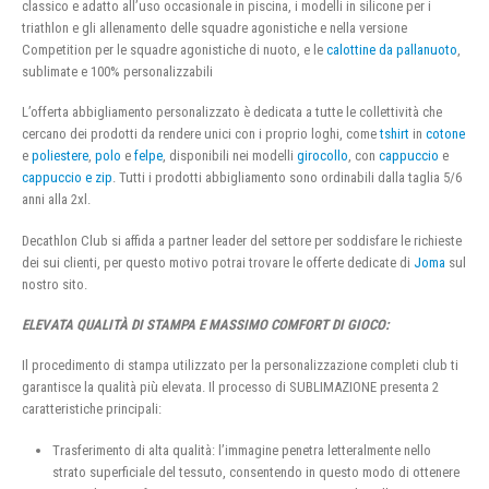
classico e adatto all’uso occasionale in piscina, i modelli in silicone per i
triathlon e gli allenamento delle squadre agonistiche e nella versione
Competition per le squadre agonistiche di nuoto, e le
calottine da pallanuoto
,
sublimate e 100% personalizzabili
L’offerta abbigliamento personalizzato è dedicata a tutte le collettività che
cercano dei prodotti da rendere unici con i proprio loghi, come
tshirt
in
cotone
e
poliestere
,
polo
e
felpe
, disponibili nei modelli
girocollo
, con
cappuccio
e
cappuccio e zip
. Tutti i prodotti abbigliamento sono ordinabili dalla taglia 5/6
anni alla 2xl.
Decathlon Club si affida a partner leader del settore per soddisfare le richieste
dei sui clienti, per questo motivo potrai trovare le offerte dedicate di
Joma
sul
nostro sito.
ELEVATA QUALITÀ DI STAMPA E MASSIMO COMFORT DI GIOCO:
Il procedimento di stampa utilizzato per la personalizzazione completi club ti
garantisce la qualità più elevata. Il processo di SUBLIMAZIONE presenta 2
caratteristiche principali:
Trasferimento di alta qualità: l’immagine penetra letteralmente nello
strato superficiale del tessuto, consentendo in questo modo di ottenere