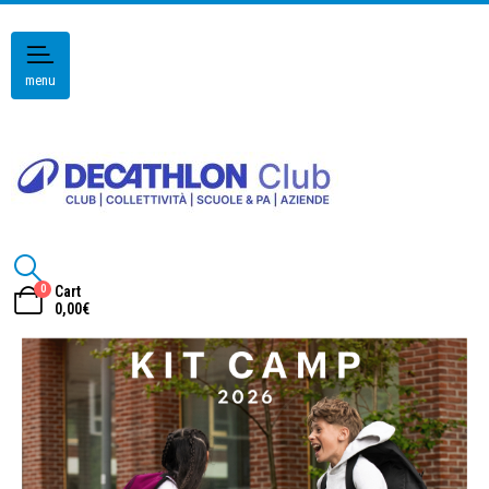
menu
0
Cart
0,00
€