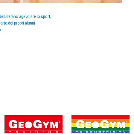
e desiderano agevolare lo sport,
arte dei propri alunni
a