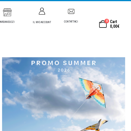
0
Cart
CONTATTACI
AREANEGOZI
IL MIO ACCOUNT
0,00
€