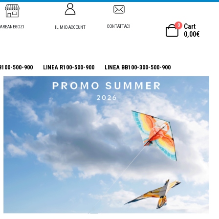
0
Cart
CONTATTACI
AREANEGOZI
IL MIO ACCOUNT
0,00
€
B100-500-900
LINEA R100-500-900
LINEA BB100-300-500-900