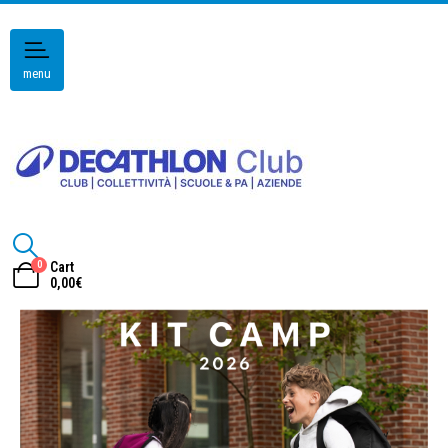
menu
0
Cart
0,00
€