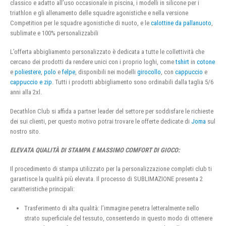
classico e adatto all’uso occasionale in piscina, i modelli in silicone per i
triathlon e gli allenamento delle squadre agonistiche e nella versione
Competition per le squadre agonistiche di nuoto, e le
calottine da pallanuoto
,
sublimate e 100% personalizzabili
L’offerta abbigliamento personalizzato è dedicata a tutte le collettività che
cercano dei prodotti da rendere unici con i proprio loghi, come
tshirt
in
cotone
e
poliestere
,
polo
e
felpe
, disponibili nei modelli
girocollo
, con
cappuccio
e
cappuccio e zip
. Tutti i prodotti abbigliamento sono ordinabili dalla taglia 5/6
anni alla 2xl.
Decathlon Club si affida a partner leader del settore per soddisfare le richieste
dei sui clienti, per questo motivo potrai trovare le offerte dedicate di
Joma
sul
nostro sito.
ELEVATA QUALITÀ DI STAMPA E MASSIMO COMFORT DI GIOCO:
Il procedimento di stampa utilizzato per la personalizzazione completi club ti
garantisce la qualità più elevata. Il processo di SUBLIMAZIONE presenta 2
caratteristiche principali:
Trasferimento di alta qualità: l’immagine penetra letteralmente nello
strato superficiale del tessuto, consentendo in questo modo di ottenere