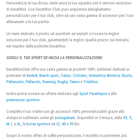
Personalizza la tua divisa, rendi unica la tua squadra con il servizio esclusivo
di Decathlon. Con Decathlon Club puoi acquistare abbigliamento
personalizzato per il tuo club, oltre ad una vasta gamma di accessori per i tuoi
allenamenti e le tue partite.
Un team dedicato è pronto ad ascoltarti ed aiutarti a trovare la miglior
soluzione per il tuo club, garantendoti la miglior qualità prezzo sul mercato,
nel rispetto delle politiche Decathlon.
SCEGLI IL TUO SPORT ED INIZIA LA PERSONALIZZAZIONE:
DecathlonClub offre una vasta gamma di prodotti 100% sublimati dedicati ai
praticanti di
Basket
,
Beach sport
,
Calcio
,
Ciclismo
,
Ginnastica Artistica
,
Nuoto
,
Pallanuoto
,
Pallavolo
,
Running
,
Rugby
,
Tennis
e
Triathlon
.
Inoltre potrai trovare un offerta dedicata agli
Sport Paralimpici
e alle
premiazioni sportive
Completa il tuo ordine con gli accessori 100% personalizzabili grazie alla
stampa in sublimato come gli
asciugamani
, disponibili in 5 misure, dalla
XS
,
S
,
M
,
L
e
XL
, le
borse sportive
da
22
,
40
e
70
litri.
Scopri la nostra offera di cuffie personalizzate, il modello in poliestere, più