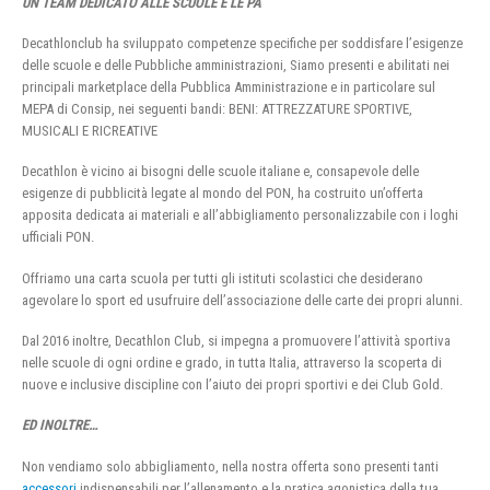
UN TEAM DEDICATO ALLE SCUOLE E LE PA
Decathlonclub ha sviluppato competenze specifiche per soddisfare l’esigenze
delle scuole e delle Pubbliche amministrazioni, Siamo presenti e abilitati nei
principali marketplace della Pubblica Amministrazione e in particolare sul
MEPA di Consip, nei seguenti bandi: BENI: ATTREZZATURE SPORTIVE,
MUSICALI E RICREATIVE
Decathlon è vicino ai bisogni delle scuole italiane e, consapevole delle
esigenze di pubblicità legate al mondo del PON, ha costruito un’offerta
apposita dedicata ai materiali e all’abbigliamento personalizzabile con i loghi
ufficiali PON.
Offriamo una carta scuola per tutti gli istituti scolastici che desiderano
agevolare lo sport ed usufruire dell’associazione delle carte dei propri alunni.
Dal 2016 inoltre, Decathlon Club, si impegna a promuovere l’attività sportiva
nelle scuole di ogni ordine e grado, in tutta Italia, attraverso la scoperta di
nuove e inclusive discipline con l’aiuto dei propri sportivi e dei Club Gold.
ED INOLTRE…
Non vendiamo solo abbigliamento, nella nostra offerta sono presenti tanti
accessori
indispensabili per l’allenamento e la pratica agonistica della tua