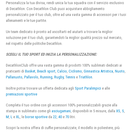
Personalizza la tua divisa, rendi unica la tua squadra con il servizio esclusivo
di Decathlon. Con Decathlon Club puoi acquistare abbigliamento
personalizzato per il tuo club, oltre ad una vasta gamma di accessori per i tuoi
allenamenti e le tue partite.
Un team dedicato è pronto ad ascoltarti ed aiutarti a trovare la miglior
soluzione per il tuo club, garantendoti la miglior qualità prezzo sul mercato,
nel rispetto delle politiche Decathlon.
SCEGLI IL TUO SPORT ED INIZIA LA PERSONALIZZAZIONE:
DecathlonClub offre una vasta gamma di prodotti 100% sublimati dedicati ai
praticanti di
Basket
,
Beach sport
,
Calcio
,
Ciclismo
,
Ginnastica Artistica
,
Nuoto
,
Pallanuoto
,
Pallavolo
,
Running
,
Rugby
,
Tennis
e
Triathlon
.
Inoltre potrai trovare un offerta dedicata agli
Sport Paralimpici
e alle
premiazioni sportive
Completa il tuo ordine con gli accessori 100% personalizzabili grazie alla
stampa in sublimato come gli
asciugamani
, disponibili in 5 misure, dalla
XS
,
S
,
M
,
L
e
XL
, le
borse sportive
da
22
,
40
e
70
litri.
Scopri la nostra offera di cuffie personalizzate, il modello in poliestere, più