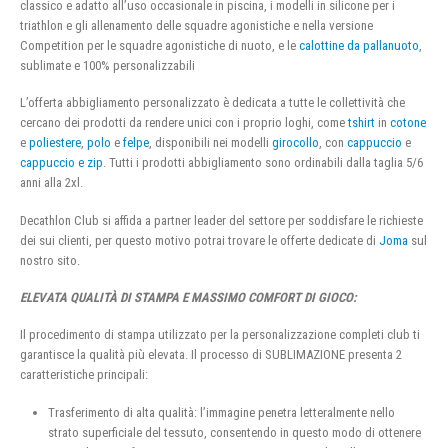
classico e adatto all’uso occasionale in piscina, i modelli in silicone per i
triathlon e gli allenamento delle squadre agonistiche e nella versione
Competition per le squadre agonistiche di nuoto, e le
calottine da pallanuoto
,
sublimate e 100% personalizzabili
L’offerta abbigliamento personalizzato è dedicata a tutte le collettività che
cercano dei prodotti da rendere unici con i proprio loghi, come
tshirt
in
cotone
e
poliestere
,
polo
e
felpe
, disponibili nei modelli
girocollo
, con
cappuccio
e
cappuccio e zip
. Tutti i prodotti abbigliamento sono ordinabili dalla taglia 5/6
anni alla 2xl.
Decathlon Club si affida a partner leader del settore per soddisfare le richieste
dei sui clienti, per questo motivo potrai trovare le offerte dedicate di
Joma
sul
nostro sito.
ELEVATA QUALITÀ DI STAMPA E MASSIMO COMFORT DI GIOCO:
Il procedimento di stampa utilizzato per la personalizzazione completi club ti
garantisce la qualità più elevata. Il processo di SUBLIMAZIONE presenta 2
caratteristiche principali:
Trasferimento di alta qualità: l’immagine penetra letteralmente nello
strato superficiale del tessuto, consentendo in questo modo di ottenere