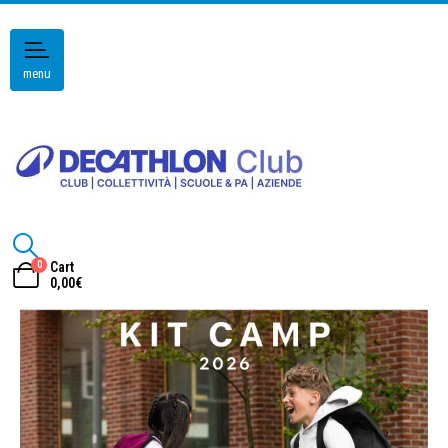
menu
0
Cart
0,00
€