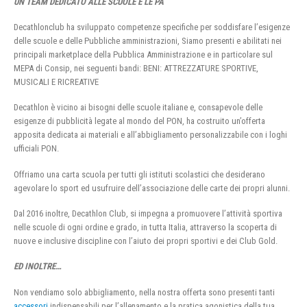
UN TEAM DEDICATO ALLE SCUOLE E LE PA
Decathlonclub ha sviluppato competenze specifiche per soddisfare l’esigenze
delle scuole e delle Pubbliche amministrazioni, Siamo presenti e abilitati nei
principali marketplace della Pubblica Amministrazione e in particolare sul
MEPA di Consip, nei seguenti bandi: BENI: ATTREZZATURE SPORTIVE,
MUSICALI E RICREATIVE
Decathlon è vicino ai bisogni delle scuole italiane e, consapevole delle
esigenze di pubblicità legate al mondo del PON, ha costruito un’offerta
apposita dedicata ai materiali e all’abbigliamento personalizzabile con i loghi
ufficiali PON.
Offriamo una carta scuola per tutti gli istituti scolastici che desiderano
agevolare lo sport ed usufruire dell’associazione delle carte dei propri alunni.
Dal 2016 inoltre, Decathlon Club, si impegna a promuovere l’attività sportiva
nelle scuole di ogni ordine e grado, in tutta Italia, attraverso la scoperta di
nuove e inclusive discipline con l’aiuto dei propri sportivi e dei Club Gold.
ED INOLTRE…
Non vendiamo solo abbigliamento, nella nostra offerta sono presenti tanti
accessori
indispensabili per l’allenamento e la pratica agonistica della tua