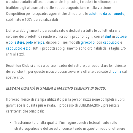
classico e adatto all’uso occasionale in piscina, i modelli in silicone per i
triathlon e gli allenamento delle squadre agonistiche e nella versione
Competition per le squadre agonistiche di nuoto, e le
calottine da pallanuoto
,
sublimate e 100% personalizzabili
L’offerta abbigliamento personalizzato è dedicata a tutte le collettività che
cercano dei prodotti da rendere unici con i proprio loghi, come
tshirt
in
cotone
e
poliestere
,
polo
e
felpe
, disponibili nei modelli
girocollo
, con
cappuccio
e
cappuccio e zip
. Tutti i prodotti abbigliamento sono ordinabili dalla taglia 5/6
anni alla 2xl.
Decathlon Club si affida a partner leader del settore per soddisfare le richieste
dei sui clienti, per questo motivo potrai trovare le offerte dedicate di
Joma
sul
nostro sito.
ELEVATA QUALITÀ DI STAMPA E MASSIMO COMFORT DI GIOCO:
Il procedimento di stampa utilizzato per la personalizzazione completi club ti
garantisce la qualità più elevata. Il processo di SUBLIMAZIONE presenta 2
caratteristiche principali:
Trasferimento di alta qualità: l’immagine penetra letteralmente nello
strato superficiale del tessuto, consentendo in questo modo di ottenere