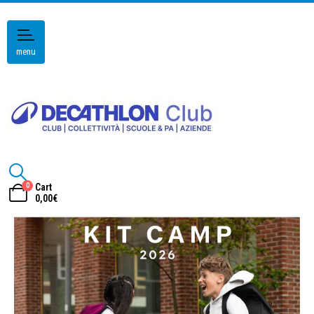
menu
0
Cart
0,00
€