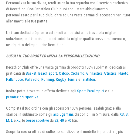
Personalizza la tua divisa, rendi unica la tua squadra con il servizio esclusivo
di Decathlon. Con Decathlon Club puoi acquistare abbigliamento
personalizzato per il tuo club, oltre ad una vasta gamma di accessori per i tuoi
allenamenti e le tue partite.
Un team dedicato è pronto ad ascoltarti ed aiutarti a trovare la miglior
soluzione per il tuo club, garantendoti la miglior qualità prezzo sul mercato,
nel rispetto delle politiche Decathlon.
SCEGLI IL TUO SPORT ED INIZIA LA PERSONALIZZAZIONE:
DecathlonClub offre una vasta gamma di prodotti 100% sublimati dedicati ai
praticanti di
Basket
,
Beach sport
,
Calcio
,
Ciclismo
,
Ginnastica Artistica
,
Nuoto
,
Pallanuoto
,
Pallavolo
,
Running
,
Rugby
,
Tennis
e
Triathlon
.
Inoltre potrai trovare un offerta dedicata agli
Sport Paralimpici
e alle
premiazioni sportive
Completa il tuo ordine con gli accessori 100% personalizzabili grazie alla
stampa in sublimato come gli
asciugamani
, disponibili in 5 misure, dalla
XS
,
S
,
M
,
L
e
XL
, le
borse sportive
da
22
,
40
e
70
litri.
Scopri la nostra offera di cuffie personalizzate, il modello in poliestere, più