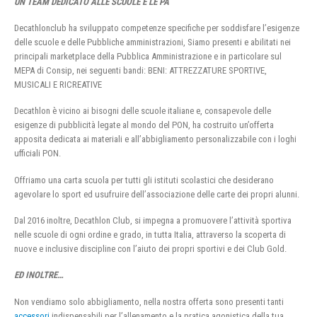
UN TEAM DEDICATO ALLE SCUOLE E LE PA
Decathlonclub ha sviluppato competenze specifiche per soddisfare l’esigenze
delle scuole e delle Pubbliche amministrazioni, Siamo presenti e abilitati nei
principali marketplace della Pubblica Amministrazione e in particolare sul
MEPA di Consip, nei seguenti bandi: BENI: ATTREZZATURE SPORTIVE,
MUSICALI E RICREATIVE
Decathlon è vicino ai bisogni delle scuole italiane e, consapevole delle
esigenze di pubblicità legate al mondo del PON, ha costruito un’offerta
apposita dedicata ai materiali e all’abbigliamento personalizzabile con i loghi
ufficiali PON.
Offriamo una carta scuola per tutti gli istituti scolastici che desiderano
agevolare lo sport ed usufruire dell’associazione delle carte dei propri alunni.
Dal 2016 inoltre, Decathlon Club, si impegna a promuovere l’attività sportiva
nelle scuole di ogni ordine e grado, in tutta Italia, attraverso la scoperta di
nuove e inclusive discipline con l’aiuto dei propri sportivi e dei Club Gold.
ED INOLTRE…
Non vendiamo solo abbigliamento, nella nostra offerta sono presenti tanti
accessori
indispensabili per l’allenamento e la pratica agonistica della tua