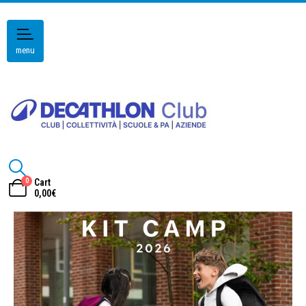
menu
0
Cart
0,00
€