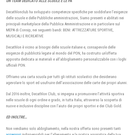
UN TEAM DEDICATO ALLE SCUOLE E LE PA
Decathlonclub ha sviluppato competenze specifiche per soddisfare l’esigenze
delle scuole e delle Pubbliche amministrazioni, Siamo presenti e abilitati nei
principali marketplace della Pubblica Amministrazione e in particolare sul
MEPA di Consip, nei seguenti bandi: BENI: ATTREZZATURE SPORTIVE,
MUSICALI E RICREATIVE
Decathlon è vicino ai bisogni delle scuole italiane e, consapevole delle
esigenze di pubblicità legate al mondo del PON, ha costruito un’offerta
apposita dedicata ai materiali e all’abbigliamento personalizzabile con i loghi
ufficiali PON.
Offriamo una carta scuola per tutti gli istituti scolastici che desiderano
agevolare lo sport ed usufruire dell’associazione delle carte dei propri alunni.
Dal 2016 inoltre, Decathlon Club, si impegna a promuovere l’attività sportiva
nelle scuole di ogni ordine e grado, in tutta Italia, attraverso la scoperta di
nuove e inclusive discipline con l’aiuto dei propri sportivi e dei Club Gold.
ED INOLTRE…
Non vendiamo solo abbigliamento, nella nostra offerta sono presenti tanti
accessori
indispensabili per l’allenamento e la pratica agonistica della tua