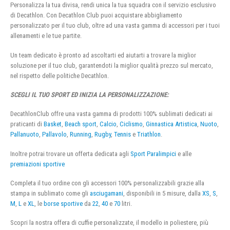
Personalizza la tua divisa, rendi unica la tua squadra con il servizio esclusivo
di Decathlon. Con Decathlon Club puoi acquistare abbigliamento
personalizzato per il tuo club, oltre ad una vasta gamma di accessori per i tuoi
allenamenti e le tue partite.
Un team dedicato è pronto ad ascoltarti ed aiutarti a trovare la miglior
soluzione per il tuo club, garantendoti la miglior qualità prezzo sul mercato,
nel rispetto delle politiche Decathlon.
SCEGLI IL TUO SPORT ED INIZIA LA PERSONALIZZAZIONE:
DecathlonClub offre una vasta gamma di prodotti 100% sublimati dedicati ai
praticanti di
Basket
,
Beach sport
,
Calcio
,
Ciclismo
,
Ginnastica Artistica
,
Nuoto
,
Pallanuoto
,
Pallavolo
,
Running
,
Rugby
,
Tennis
e
Triathlon
.
Inoltre potrai trovare un offerta dedicata agli
Sport Paralimpici
e alle
premiazioni sportive
Completa il tuo ordine con gli accessori 100% personalizzabili grazie alla
stampa in sublimato come gli
asciugamani
, disponibili in 5 misure, dalla
XS
,
S
,
M
,
L
e
XL
, le
borse sportive
da
22
,
40
e
70
litri.
Scopri la nostra offera di cuffie personalizzate, il modello in poliestere, più