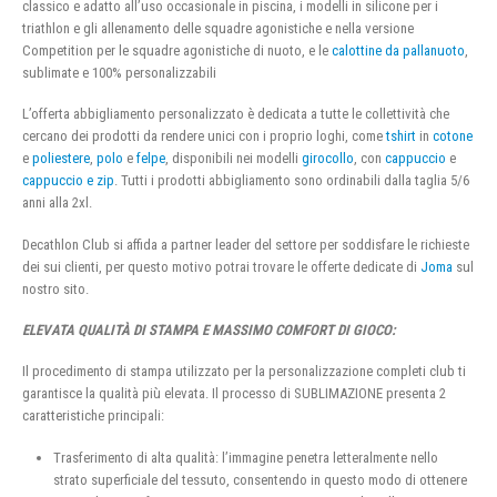
classico e adatto all’uso occasionale in piscina, i modelli in silicone per i
triathlon e gli allenamento delle squadre agonistiche e nella versione
Competition per le squadre agonistiche di nuoto, e le
calottine da pallanuoto
,
sublimate e 100% personalizzabili
L’offerta abbigliamento personalizzato è dedicata a tutte le collettività che
cercano dei prodotti da rendere unici con i proprio loghi, come
tshirt
in
cotone
e
poliestere
,
polo
e
felpe
, disponibili nei modelli
girocollo
, con
cappuccio
e
cappuccio e zip
. Tutti i prodotti abbigliamento sono ordinabili dalla taglia 5/6
anni alla 2xl.
Decathlon Club si affida a partner leader del settore per soddisfare le richieste
dei sui clienti, per questo motivo potrai trovare le offerte dedicate di
Joma
sul
nostro sito.
ELEVATA QUALITÀ DI STAMPA E MASSIMO COMFORT DI GIOCO:
Il procedimento di stampa utilizzato per la personalizzazione completi club ti
garantisce la qualità più elevata. Il processo di SUBLIMAZIONE presenta 2
caratteristiche principali:
Trasferimento di alta qualità: l’immagine penetra letteralmente nello
strato superficiale del tessuto, consentendo in questo modo di ottenere