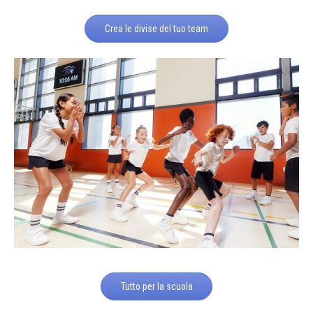
Crea le divise del tuo team
Tutto per la scuola