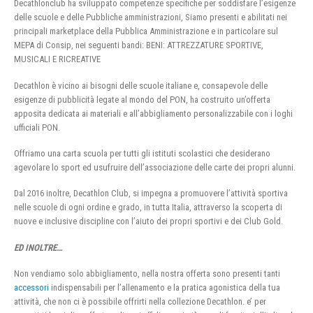
Decathlonclub ha sviluppato competenze specifiche per soddisfare l’esigenze
delle scuole e delle Pubbliche amministrazioni, Siamo presenti e abilitati nei
principali marketplace della Pubblica Amministrazione e in particolare sul
MEPA di Consip, nei seguenti bandi: BENI: ATTREZZATURE SPORTIVE,
MUSICALI E RICREATIVE
Decathlon è vicino ai bisogni delle scuole italiane e, consapevole delle
esigenze di pubblicità legate al mondo del PON, ha costruito un’offerta
apposita dedicata ai materiali e all’abbigliamento personalizzabile con i loghi
ufficiali PON.
Offriamo una carta scuola per tutti gli istituti scolastici che desiderano
agevolare lo sport ed usufruire dell’associazione delle carte dei propri alunni.
Dal 2016 inoltre, Decathlon Club, si impegna a promuovere l’attività sportiva
nelle scuole di ogni ordine e grado, in tutta Italia, attraverso la scoperta di
nuove e inclusive discipline con l’aiuto dei propri sportivi e dei Club Gold.
ED INOLTRE…
Non vendiamo solo abbigliamento, nella nostra offerta sono presenti tanti
accessori
indispensabili per l’allenamento e la pratica agonistica della tua
attività, che non ci è possibile offrirti nella collezione Decathlon. e’ per