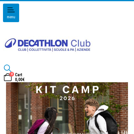
menu
0
Cart
0,00
€