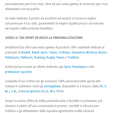
personalizzato per il tuo club, oltre ad una vasta gamma di accessori per i tuoi
allenamenti e le tue partite.
Un team dedicato è pronto ad ascoltarti ed aiutarti a trovare la miglior
soluzione per il tuo club, garantendoti la miglior qualità prezzo sul mercato,
nel rispetto delle politiche Decathlon.
SCEGLI IL TUO SPORT ED INIZIA LA PERSONALIZZAZIONE:
DecathlonClub offre una vasta gamma di prodotti 100% sublimati dedicati ai
praticanti di
Basket
,
Beach sport
,
Calcio
,
Ciclismo
,
Ginnastica Artistica
,
Nuoto
,
Pallanuoto
,
Pallavolo
,
Running
,
Rugby
,
Tennis
e
Triathlon
.
Inoltre potrai trovare un offerta dedicata agli
Sport Paralimpici
e alle
premiazioni sportive
Completa il tuo ordine con gli accessori 100% personalizzabili grazie alla
stampa in sublimato come gli
asciugamani
, disponibili in 5 misure, dalla
XS
,
S
,
M
,
L
e
XL
, le
borse sportive
da
22
,
40
e
70
litri.
Scopri la nostra offera di cuffie personalizzate, il modello in poliestere, più
classico e adatto all’uso occasionale in piscina, i modelli in silicone per i
triathlon e gli allenamento delle squadre agonistiche e nella versione