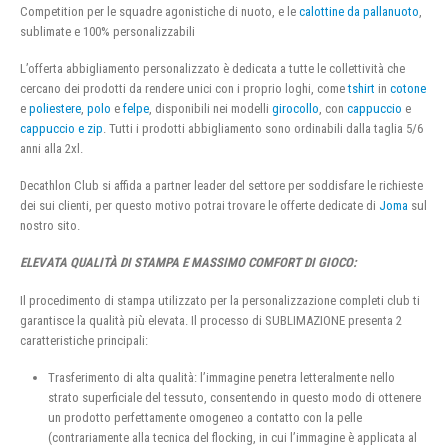
Competition per le squadre agonistiche di nuoto, e le
calottine da pallanuoto
,
sublimate e 100% personalizzabili
L’offerta abbigliamento personalizzato è dedicata a tutte le collettività che
cercano dei prodotti da rendere unici con i proprio loghi, come
tshirt
in
cotone
e
poliestere
,
polo
e
felpe
, disponibili nei modelli
girocollo
, con
cappuccio
e
cappuccio e zip
. Tutti i prodotti abbigliamento sono ordinabili dalla taglia 5/6
anni alla 2xl.
Decathlon Club si affida a partner leader del settore per soddisfare le richieste
dei sui clienti, per questo motivo potrai trovare le offerte dedicate di
Joma
sul
nostro sito.
ELEVATA QUALITÀ DI STAMPA E MASSIMO COMFORT DI GIOCO:
Il procedimento di stampa utilizzato per la personalizzazione completi club ti
garantisce la qualità più elevata. Il processo di SUBLIMAZIONE presenta 2
caratteristiche principali:
Trasferimento di alta qualità: l’immagine penetra letteralmente nello
strato superficiale del tessuto, consentendo in questo modo di ottenere
un prodotto perfettamente omogeneo a contatto con la pelle
(contrariamente alla tecnica del flocking, in cui l’immagine è applicata al