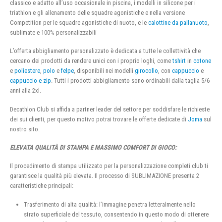
classico e adatto all’uso occasionale in piscina, i modelli in silicone per i
triathlon e gli allenamento delle squadre agonistiche e nella versione
Competition per le squadre agonistiche di nuoto, e le
calottine da pallanuoto
,
sublimate e 100% personalizzabili
L’offerta abbigliamento personalizzato è dedicata a tutte le collettività che
cercano dei prodotti da rendere unici con i proprio loghi, come
tshirt
in
cotone
e
poliestere
,
polo
e
felpe
, disponibili nei modelli
girocollo
, con
cappuccio
e
cappuccio e zip
. Tutti i prodotti abbigliamento sono ordinabili dalla taglia 5/6
anni alla 2xl.
Decathlon Club si affida a partner leader del settore per soddisfare le richieste
dei sui clienti, per questo motivo potrai trovare le offerte dedicate di
Joma
sul
nostro sito.
ELEVATA QUALITÀ DI STAMPA E MASSIMO COMFORT DI GIOCO:
Il procedimento di stampa utilizzato per la personalizzazione completi club ti
garantisce la qualità più elevata. Il processo di SUBLIMAZIONE presenta 2
caratteristiche principali:
Trasferimento di alta qualità: l’immagine penetra letteralmente nello
strato superficiale del tessuto, consentendo in questo modo di ottenere