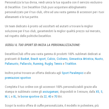
Personalizza la tua divisa, rendi unica la tua squadra con il servizio esclusivo
di Decathlon. Con Decathlon Club puoi acquistare abbigliamento
personalizzato per il tuo club, oltre ad una vasta gamma di accessori per i tuoi
allenamenti e le tue partite.
Un team dedicato è pronto ad ascoltarti ed aiutarti a trovare la miglior
soluzione per il tuo club, garantendoti la miglior qualità prezzo sul mercato,
nel rispetto delle politiche Decathlon.
SCEGLI IL TUO SPORT ED INIZIA LA PERSONALIZZAZIONE:
DecathlonClub offre una vasta gamma di prodotti 100% sublimati dedicati ai
praticanti di
Basket
,
Beach sport
,
Calcio
,
Ciclismo
,
Ginnastica Artistica
,
Nuoto
,
Pallanuoto
,
Pallavolo
,
Running
,
Rugby
,
Tennis
e
Triathlon
.
Inoltre potrai trovare un offerta dedicata agli
Sport Paralimpici
e alle
premiazioni sportive
Completa il tuo ordine con gli accessori 100% personalizzabili grazie alla
stampa in sublimato come gli
asciugamani
, disponibili in 5 misure, dalla
XS
,
S
,
M
,
L
e
XL
, le
borse sportive
da
22
,
40
e
70
litri.
Scopri la nostra offera di cuffie personalizzate, il modello in poliestere, più