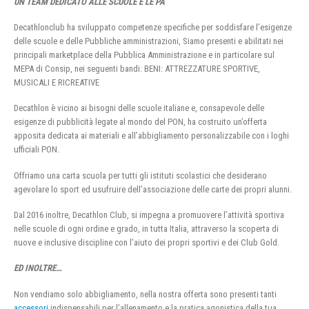
UN TEAM DEDICATO ALLE SCUOLE E LE PA
Decathlonclub ha sviluppato competenze specifiche per soddisfare l’esigenze
delle scuole e delle Pubbliche amministrazioni, Siamo presenti e abilitati nei
principali marketplace della Pubblica Amministrazione e in particolare sul
MEPA di Consip, nei seguenti bandi: BENI: ATTREZZATURE SPORTIVE,
MUSICALI E RICREATIVE
Decathlon è vicino ai bisogni delle scuole italiane e, consapevole delle
esigenze di pubblicità legate al mondo del PON, ha costruito un’offerta
apposita dedicata ai materiali e all’abbigliamento personalizzabile con i loghi
ufficiali PON.
Offriamo una carta scuola per tutti gli istituti scolastici che desiderano
agevolare lo sport ed usufruire dell’associazione delle carte dei propri alunni.
Dal 2016 inoltre, Decathlon Club, si impegna a promuovere l’attività sportiva
nelle scuole di ogni ordine e grado, in tutta Italia, attraverso la scoperta di
nuove e inclusive discipline con l’aiuto dei propri sportivi e dei Club Gold.
ED INOLTRE…
Non vendiamo solo abbigliamento, nella nostra offerta sono presenti tanti
accessori
indispensabili per l’allenamento e la pratica agonistica della tua