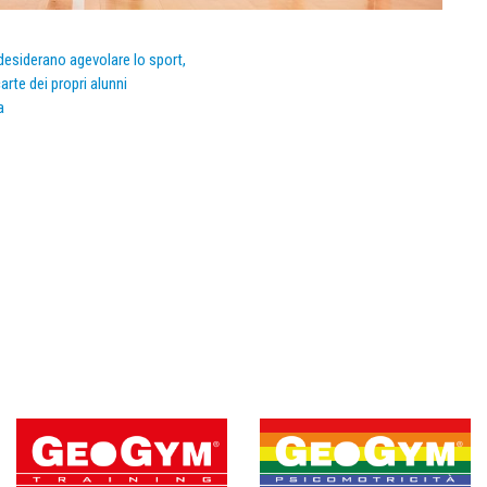
e desiderano agevolare lo sport,
arte dei propri alunni
a