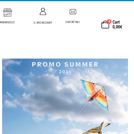
0
Cart
CONTATTACI
AREANEGOZI
IL MIO ACCOUNT
0,00
€