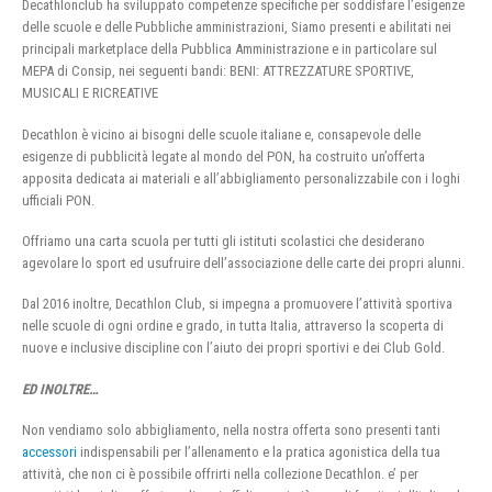
Decathlonclub ha sviluppato competenze specifiche per soddisfare l’esigenze
delle scuole e delle Pubbliche amministrazioni, Siamo presenti e abilitati nei
principali marketplace della Pubblica Amministrazione e in particolare sul
MEPA di Consip, nei seguenti bandi: BENI: ATTREZZATURE SPORTIVE,
MUSICALI E RICREATIVE
Decathlon è vicino ai bisogni delle scuole italiane e, consapevole delle
esigenze di pubblicità legate al mondo del PON, ha costruito un’offerta
apposita dedicata ai materiali e all’abbigliamento personalizzabile con i loghi
ufficiali PON.
Offriamo una carta scuola per tutti gli istituti scolastici che desiderano
agevolare lo sport ed usufruire dell’associazione delle carte dei propri alunni.
Dal 2016 inoltre, Decathlon Club, si impegna a promuovere l’attività sportiva
nelle scuole di ogni ordine e grado, in tutta Italia, attraverso la scoperta di
nuove e inclusive discipline con l’aiuto dei propri sportivi e dei Club Gold.
ED INOLTRE…
Non vendiamo solo abbigliamento, nella nostra offerta sono presenti tanti
accessori
indispensabili per l’allenamento e la pratica agonistica della tua
attività, che non ci è possibile offrirti nella collezione Decathlon. e’ per