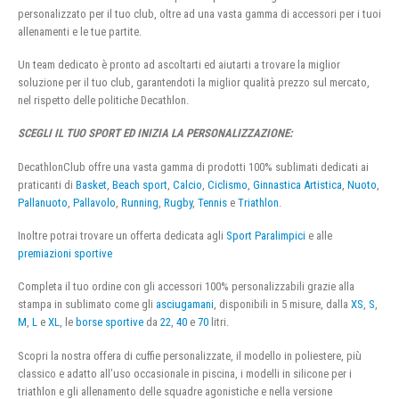
personalizzato per il tuo club, oltre ad una vasta gamma di accessori per i tuoi
allenamenti e le tue partite.
Un team dedicato è pronto ad ascoltarti ed aiutarti a trovare la miglior
soluzione per il tuo club, garantendoti la miglior qualità prezzo sul mercato,
nel rispetto delle politiche Decathlon.
SCEGLI IL TUO SPORT ED INIZIA LA PERSONALIZZAZIONE:
DecathlonClub offre una vasta gamma di prodotti 100% sublimati dedicati ai
praticanti di
Basket
,
Beach sport
,
Calcio
,
Ciclismo
,
Ginnastica Artistica
,
Nuoto
,
Pallanuoto
,
Pallavolo
,
Running
,
Rugby
,
Tennis
e
Triathlon
.
Inoltre potrai trovare un offerta dedicata agli
Sport Paralimpici
e alle
premiazioni sportive
Completa il tuo ordine con gli accessori 100% personalizzabili grazie alla
stampa in sublimato come gli
asciugamani
, disponibili in 5 misure, dalla
XS
,
S
,
M
,
L
e
XL
, le
borse sportive
da
22
,
40
e
70
litri.
Scopri la nostra offera di cuffie personalizzate, il modello in poliestere, più
classico e adatto all’uso occasionale in piscina, i modelli in silicone per i
triathlon e gli allenamento delle squadre agonistiche e nella versione