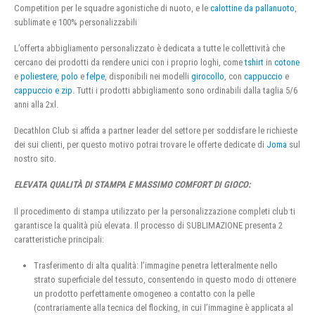
Competition per le squadre agonistiche di nuoto, e le
calottine da pallanuoto
,
sublimate e 100% personalizzabili
L’offerta abbigliamento personalizzato è dedicata a tutte le collettività che
cercano dei prodotti da rendere unici con i proprio loghi, come
tshirt
in
cotone
e
poliestere
,
polo
e
felpe
, disponibili nei modelli
girocollo
, con
cappuccio
e
cappuccio e zip
. Tutti i prodotti abbigliamento sono ordinabili dalla taglia 5/6
anni alla 2xl.
Decathlon Club si affida a partner leader del settore per soddisfare le richieste
dei sui clienti, per questo motivo potrai trovare le offerte dedicate di
Joma
sul
nostro sito.
ELEVATA QUALITÀ DI STAMPA E MASSIMO COMFORT DI GIOCO:
Il procedimento di stampa utilizzato per la personalizzazione completi club ti
garantisce la qualità più elevata. Il processo di SUBLIMAZIONE presenta 2
caratteristiche principali:
Trasferimento di alta qualità: l’immagine penetra letteralmente nello
strato superficiale del tessuto, consentendo in questo modo di ottenere
un prodotto perfettamente omogeneo a contatto con la pelle
(contrariamente alla tecnica del flocking, in cui l’immagine è applicata al