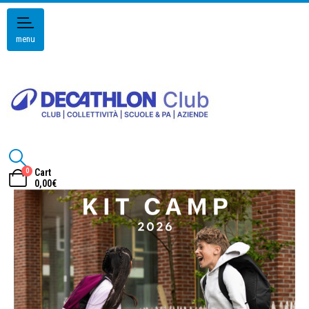
menu
0
Cart
0,00
€