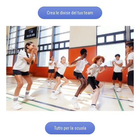
Crea le divise del tuo team
Tutto per la scuola