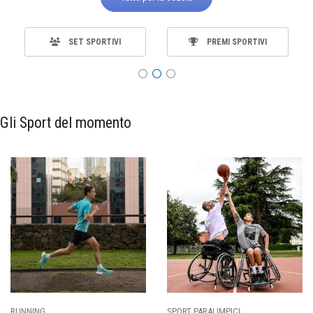
SET SPORTIVI
PREMI SPORTIVI
Gli Sport del momento
ING
SPORT PARALIMPICI
CALCI