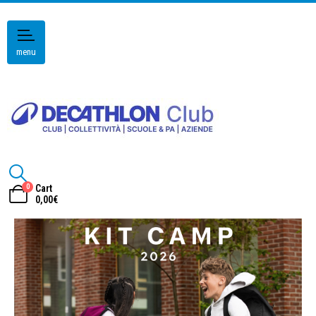
menu
0
Cart
0,00
€