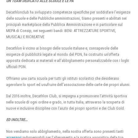
UN TEAM DEDICATO ALLE SCUOLE E LE PA
Decathlonclub ha sviluppato competenze specifiche per soddisfare l’esigenze
delle scuole e delle Pubbliche amministrazioni, Siamo presenti e abilitati nei
principali marketplace della Pubblica Amministrazione e in particolare sul
MEPA di Consip, nei seguenti bandi: BENI: ATTREZZATURE SPORTIVE,
MUSICALI E RICREATIVE
Decathlon è vicino ai bisogni delle scuole italiane e, consapevole delle
esigenze di pubblicità legate al mondo del PON, ha costruito un’offerta
apposita dedicata ai materiali e all’abbigliamento personalizzabile con i loghi
ufficiali PON.
Offriamo una carta scuola per tutti gli istituti scolastici che desiderano
agevolare lo sport ed usufruire dell’associazione delle carte dei propri alunni.
Dal 2016 inoltre, Decathlon Club, si impegna a promuovere l’attività sportiva
nelle scuole di ogni ordine e grado, in tutta Italia, attraverso la scoperta di
nuove e inclusive discipline con l’aiuto dei propri sportivi e dei Club Gold.
ED INOLTRE…
Non vendiamo solo abbigliamento, nella nostra offerta sono presenti tanti
accessori
indispensabili per l’allenamento e la pratica agonistica della tua