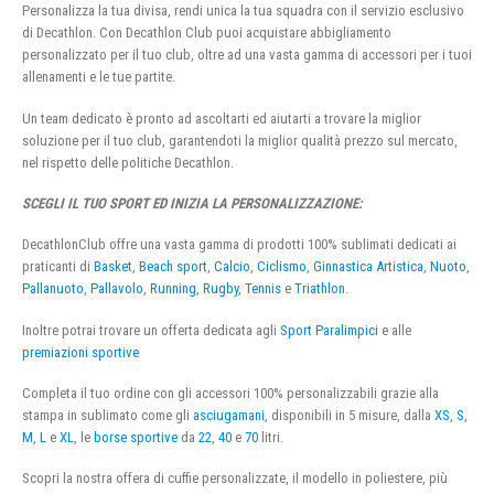
Personalizza la tua divisa, rendi unica la tua squadra con il servizio esclusivo
di Decathlon. Con Decathlon Club puoi acquistare abbigliamento
personalizzato per il tuo club, oltre ad una vasta gamma di accessori per i tuoi
allenamenti e le tue partite.
Un team dedicato è pronto ad ascoltarti ed aiutarti a trovare la miglior
soluzione per il tuo club, garantendoti la miglior qualità prezzo sul mercato,
nel rispetto delle politiche Decathlon.
SCEGLI IL TUO SPORT ED INIZIA LA PERSONALIZZAZIONE:
DecathlonClub offre una vasta gamma di prodotti 100% sublimati dedicati ai
praticanti di
Basket
,
Beach sport
,
Calcio
,
Ciclismo
,
Ginnastica Artistica
,
Nuoto
,
Pallanuoto
,
Pallavolo
,
Running
,
Rugby
,
Tennis
e
Triathlon
.
Inoltre potrai trovare un offerta dedicata agli
Sport Paralimpici
e alle
premiazioni sportive
Completa il tuo ordine con gli accessori 100% personalizzabili grazie alla
stampa in sublimato come gli
asciugamani
, disponibili in 5 misure, dalla
XS
,
S
,
M
,
L
e
XL
, le
borse sportive
da
22
,
40
e
70
litri.
Scopri la nostra offera di cuffie personalizzate, il modello in poliestere, più