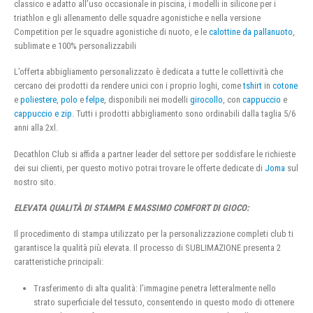
classico e adatto all’uso occasionale in piscina, i modelli in silicone per i
triathlon e gli allenamento delle squadre agonistiche e nella versione
Competition per le squadre agonistiche di nuoto, e le
calottine da pallanuoto
,
sublimate e 100% personalizzabili
L’offerta abbigliamento personalizzato è dedicata a tutte le collettività che
cercano dei prodotti da rendere unici con i proprio loghi, come
tshirt
in
cotone
e
poliestere
,
polo
e
felpe
, disponibili nei modelli
girocollo
, con
cappuccio
e
cappuccio e zip
. Tutti i prodotti abbigliamento sono ordinabili dalla taglia 5/6
anni alla 2xl.
Decathlon Club si affida a partner leader del settore per soddisfare le richieste
dei sui clienti, per questo motivo potrai trovare le offerte dedicate di
Joma
sul
nostro sito.
ELEVATA QUALITÀ DI STAMPA E MASSIMO COMFORT DI GIOCO:
Il procedimento di stampa utilizzato per la personalizzazione completi club ti
garantisce la qualità più elevata. Il processo di SUBLIMAZIONE presenta 2
caratteristiche principali:
Trasferimento di alta qualità: l’immagine penetra letteralmente nello
strato superficiale del tessuto, consentendo in questo modo di ottenere