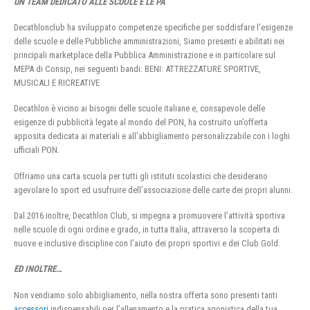
UN TEAM DEDICATO ALLE SCUOLE E LE PA
Decathlonclub ha sviluppato competenze specifiche per soddisfare l’esigenze
delle scuole e delle Pubbliche amministrazioni, Siamo presenti e abilitati nei
principali marketplace della Pubblica Amministrazione e in particolare sul
MEPA di Consip, nei seguenti bandi: BENI: ATTREZZATURE SPORTIVE,
MUSICALI E RICREATIVE
Decathlon è vicino ai bisogni delle scuole italiane e, consapevole delle
esigenze di pubblicità legate al mondo del PON, ha costruito un’offerta
apposita dedicata ai materiali e all’abbigliamento personalizzabile con i loghi
ufficiali PON.
Offriamo una carta scuola per tutti gli istituti scolastici che desiderano
agevolare lo sport ed usufruire dell’associazione delle carte dei propri alunni.
Dal 2016 inoltre, Decathlon Club, si impegna a promuovere l’attività sportiva
nelle scuole di ogni ordine e grado, in tutta Italia, attraverso la scoperta di
nuove e inclusive discipline con l’aiuto dei propri sportivi e dei Club Gold.
ED INOLTRE…
Non vendiamo solo abbigliamento, nella nostra offerta sono presenti tanti
accessori
indispensabili per l’allenamento e la pratica agonistica della tua