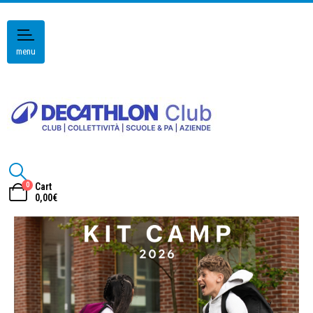
menu
0
Cart
0,00
€