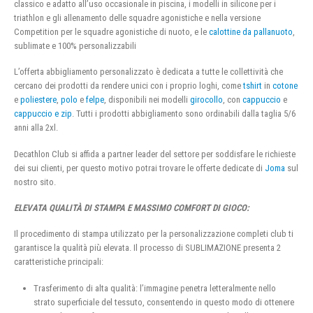
classico e adatto all’uso occasionale in piscina, i modelli in silicone per i
triathlon e gli allenamento delle squadre agonistiche e nella versione
Competition per le squadre agonistiche di nuoto, e le
calottine da pallanuoto
,
sublimate e 100% personalizzabili
L’offerta abbigliamento personalizzato è dedicata a tutte le collettività che
cercano dei prodotti da rendere unici con i proprio loghi, come
tshirt
in
cotone
e
poliestere
,
polo
e
felpe
, disponibili nei modelli
girocollo
, con
cappuccio
e
cappuccio e zip
. Tutti i prodotti abbigliamento sono ordinabili dalla taglia 5/6
anni alla 2xl.
Decathlon Club si affida a partner leader del settore per soddisfare le richieste
dei sui clienti, per questo motivo potrai trovare le offerte dedicate di
Joma
sul
nostro sito.
ELEVATA QUALITÀ DI STAMPA E MASSIMO COMFORT DI GIOCO:
Il procedimento di stampa utilizzato per la personalizzazione completi club ti
garantisce la qualità più elevata. Il processo di SUBLIMAZIONE presenta 2
caratteristiche principali:
Trasferimento di alta qualità: l’immagine penetra letteralmente nello
strato superficiale del tessuto, consentendo in questo modo di ottenere