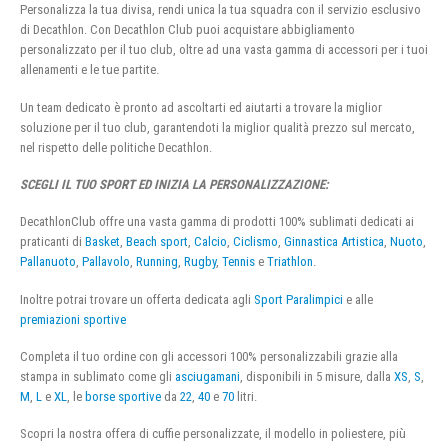
Personalizza la tua divisa, rendi unica la tua squadra con il servizio esclusivo
di Decathlon. Con Decathlon Club puoi acquistare abbigliamento
personalizzato per il tuo club, oltre ad una vasta gamma di accessori per i tuoi
allenamenti e le tue partite.
Un team dedicato è pronto ad ascoltarti ed aiutarti a trovare la miglior
soluzione per il tuo club, garantendoti la miglior qualità prezzo sul mercato,
nel rispetto delle politiche Decathlon.
SCEGLI IL TUO SPORT ED INIZIA LA PERSONALIZZAZIONE:
DecathlonClub offre una vasta gamma di prodotti 100% sublimati dedicati ai
praticanti di
Basket
,
Beach sport
,
Calcio
,
Ciclismo
,
Ginnastica Artistica
,
Nuoto
,
Pallanuoto
,
Pallavolo
,
Running
,
Rugby
,
Tennis
e
Triathlon
.
Inoltre potrai trovare un offerta dedicata agli
Sport Paralimpici
e alle
premiazioni sportive
Completa il tuo ordine con gli accessori 100% personalizzabili grazie alla
stampa in sublimato come gli
asciugamani
, disponibili in 5 misure, dalla
XS
,
S
,
M
,
L
e
XL
, le
borse sportive
da
22
,
40
e
70
litri.
Scopri la nostra offera di cuffie personalizzate, il modello in poliestere, più