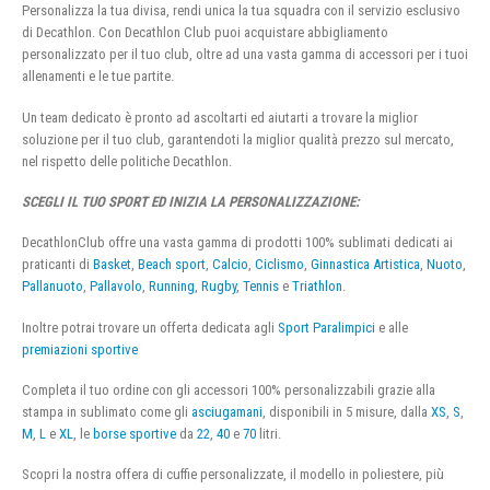
Personalizza la tua divisa, rendi unica la tua squadra con il servizio esclusivo
di Decathlon. Con Decathlon Club puoi acquistare abbigliamento
personalizzato per il tuo club, oltre ad una vasta gamma di accessori per i tuoi
allenamenti e le tue partite.
Un team dedicato è pronto ad ascoltarti ed aiutarti a trovare la miglior
soluzione per il tuo club, garantendoti la miglior qualità prezzo sul mercato,
nel rispetto delle politiche Decathlon.
SCEGLI IL TUO SPORT ED INIZIA LA PERSONALIZZAZIONE:
DecathlonClub offre una vasta gamma di prodotti 100% sublimati dedicati ai
praticanti di
Basket
,
Beach sport
,
Calcio
,
Ciclismo
,
Ginnastica Artistica
,
Nuoto
,
Pallanuoto
,
Pallavolo
,
Running
,
Rugby
,
Tennis
e
Triathlon
.
Inoltre potrai trovare un offerta dedicata agli
Sport Paralimpici
e alle
premiazioni sportive
Completa il tuo ordine con gli accessori 100% personalizzabili grazie alla
stampa in sublimato come gli
asciugamani
, disponibili in 5 misure, dalla
XS
,
S
,
M
,
L
e
XL
, le
borse sportive
da
22
,
40
e
70
litri.
Scopri la nostra offera di cuffie personalizzate, il modello in poliestere, più