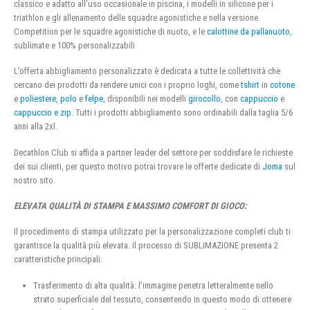
classico e adatto all’uso occasionale in piscina, i modelli in silicone per i
triathlon e gli allenamento delle squadre agonistiche e nella versione
Competition per le squadre agonistiche di nuoto, e le
calottine da pallanuoto
,
sublimate e 100% personalizzabili
L’offerta abbigliamento personalizzato è dedicata a tutte le collettività che
cercano dei prodotti da rendere unici con i proprio loghi, come
tshirt
in
cotone
e
poliestere
,
polo
e
felpe
, disponibili nei modelli
girocollo
, con
cappuccio
e
cappuccio e zip
. Tutti i prodotti abbigliamento sono ordinabili dalla taglia 5/6
anni alla 2xl.
Decathlon Club si affida a partner leader del settore per soddisfare le richieste
dei sui clienti, per questo motivo potrai trovare le offerte dedicate di
Joma
sul
nostro sito.
ELEVATA QUALITÀ DI STAMPA E MASSIMO COMFORT DI GIOCO:
Il procedimento di stampa utilizzato per la personalizzazione completi club ti
garantisce la qualità più elevata. Il processo di SUBLIMAZIONE presenta 2
caratteristiche principali:
Trasferimento di alta qualità: l’immagine penetra letteralmente nello
strato superficiale del tessuto, consentendo in questo modo di ottenere