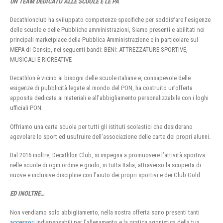
UN TEAM DEDICATO ALLE SCUOLE E LE PA
Decathlonclub ha sviluppato competenze specifiche per soddisfare l’esigenze
delle scuole e delle Pubbliche amministrazioni, Siamo presenti e abilitati nei
principali marketplace della Pubblica Amministrazione e in particolare sul
MEPA di Consip, nei seguenti bandi: BENI: ATTREZZATURE SPORTIVE,
MUSICALI E RICREATIVE
Decathlon è vicino ai bisogni delle scuole italiane e, consapevole delle
esigenze di pubblicità legate al mondo del PON, ha costruito un’offerta
apposita dedicata ai materiali e all’abbigliamento personalizzabile con i loghi
ufficiali PON.
Offriamo una carta scuola per tutti gli istituti scolastici che desiderano
agevolare lo sport ed usufruire dell’associazione delle carte dei propri alunni.
Dal 2016 inoltre, Decathlon Club, si impegna a promuovere l’attività sportiva
nelle scuole di ogni ordine e grado, in tutta Italia, attraverso la scoperta di
nuove e inclusive discipline con l’aiuto dei propri sportivi e dei Club Gold.
ED INOLTRE…
Non vendiamo solo abbigliamento, nella nostra offerta sono presenti tanti
accessori
indispensabili per l’allenamento e la pratica agonistica della tua