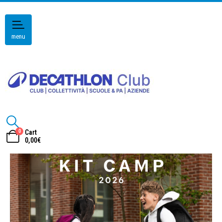
menu
0
Cart
0,00
€