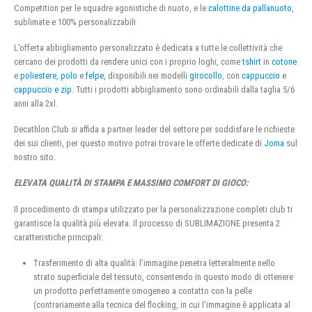
Competition per le squadre agonistiche di nuoto, e le
calottine da pallanuoto
,
sublimate e 100% personalizzabili
L’offerta abbigliamento personalizzato è dedicata a tutte le collettività che
cercano dei prodotti da rendere unici con i proprio loghi, come
tshirt
in
cotone
e
poliestere
,
polo
e
felpe
, disponibili nei modelli
girocollo
, con
cappuccio
e
cappuccio e zip
. Tutti i prodotti abbigliamento sono ordinabili dalla taglia 5/6
anni alla 2xl.
Decathlon Club si affida a partner leader del settore per soddisfare le richieste
dei sui clienti, per questo motivo potrai trovare le offerte dedicate di
Joma
sul
nostro sito.
ELEVATA QUALITÀ DI STAMPA E MASSIMO COMFORT DI GIOCO:
Il procedimento di stampa utilizzato per la personalizzazione completi club ti
garantisce la qualità più elevata. Il processo di SUBLIMAZIONE presenta 2
caratteristiche principali:
Trasferimento di alta qualità: l’immagine penetra letteralmente nello
strato superficiale del tessuto, consentendo in questo modo di ottenere
un prodotto perfettamente omogeneo a contatto con la pelle
(contrariamente alla tecnica del flocking, in cui l’immagine è applicata al