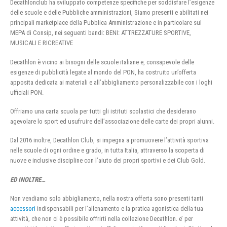
Decathlonclub ha sviluppato competenze specifiche per soddisfare l’esigenze
delle scuole e delle Pubbliche amministrazioni, Siamo presenti e abilitati nei
principali marketplace della Pubblica Amministrazione e in particolare sul
MEPA di Consip, nei seguenti bandi: BENI: ATTREZZATURE SPORTIVE,
MUSICALI E RICREATIVE
Decathlon è vicino ai bisogni delle scuole italiane e, consapevole delle
esigenze di pubblicità legate al mondo del PON, ha costruito un’offerta
apposita dedicata ai materiali e all’abbigliamento personalizzabile con i loghi
ufficiali PON.
Offriamo una carta scuola per tutti gli istituti scolastici che desiderano
agevolare lo sport ed usufruire dell’associazione delle carte dei propri alunni.
Dal 2016 inoltre, Decathlon Club, si impegna a promuovere l’attività sportiva
nelle scuole di ogni ordine e grado, in tutta Italia, attraverso la scoperta di
nuove e inclusive discipline con l’aiuto dei propri sportivi e dei Club Gold.
ED INOLTRE…
Non vendiamo solo abbigliamento, nella nostra offerta sono presenti tanti
accessori
indispensabili per l’allenamento e la pratica agonistica della tua
attività, che non ci è possibile offrirti nella collezione Decathlon. e’ per