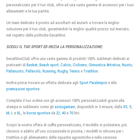
personalizzato per il tuo club, oltre ad una vasta gamma di accessori per i tuoi
allenamenti e le tue partite.
Un team dedicato è pronto ad ascoltarti ed aiutarti a trovare la miglior
soluzione per il tuo club, garantendoti la miglior qualità prezzo sul mercato,
nel rispetto delle politiche Decathlon.
SCEGLI IL TUO SPORT ED INIZIA LA PERSONALIZZAZIONE:
DecathlonClub offre una vasta gamma di prodotti 100% sublimati dedicati ai
praticanti di
Basket
,
Beach sport
,
Calcio
,
Ciclismo
,
Ginnastica Artistica
,
Nuoto
,
Pallanuoto
,
Pallavolo
,
Running
,
Rugby
,
Tennis
e
Triathlon
.
Inoltre potrai trovare un offerta dedicata agli
Sport Paralimpici
e alle
premiazioni sportive
Completa il tuo ordine con gli accessori 100% personalizzabili grazie alla
stampa in sublimato come gli
asciugamani
, disponibili in 5 misure, dalla
XS
,
S
,
M
,
L
e
XL
, le
borse sportive
da
22
,
40
e
70
litri.
Scopri la nostra offera di cuffie personalizzate, il modello in poliestere, più
classico e adatto all’uso occasionale in piscina, i modelli in silicone per i
triathlon e gli allenamento delle squadre agonistiche e nella versione