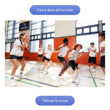
Crea le divise del tuo team
Tutto per la scuola