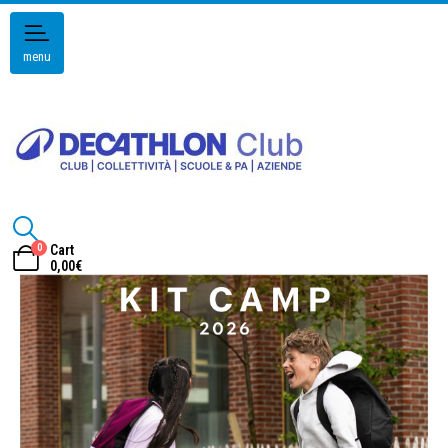
menu
0
Cart
0,00
€