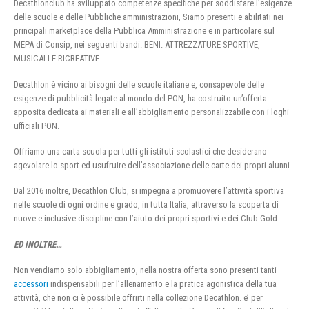
Decathlonclub ha sviluppato competenze specifiche per soddisfare l’esigenze
delle scuole e delle Pubbliche amministrazioni, Siamo presenti e abilitati nei
principali marketplace della Pubblica Amministrazione e in particolare sul
MEPA di Consip, nei seguenti bandi: BENI: ATTREZZATURE SPORTIVE,
MUSICALI E RICREATIVE
Decathlon è vicino ai bisogni delle scuole italiane e, consapevole delle
esigenze di pubblicità legate al mondo del PON, ha costruito un’offerta
apposita dedicata ai materiali e all’abbigliamento personalizzabile con i loghi
ufficiali PON.
Offriamo una carta scuola per tutti gli istituti scolastici che desiderano
agevolare lo sport ed usufruire dell’associazione delle carte dei propri alunni.
Dal 2016 inoltre, Decathlon Club, si impegna a promuovere l’attività sportiva
nelle scuole di ogni ordine e grado, in tutta Italia, attraverso la scoperta di
nuove e inclusive discipline con l’aiuto dei propri sportivi e dei Club Gold.
ED INOLTRE…
Non vendiamo solo abbigliamento, nella nostra offerta sono presenti tanti
accessori
indispensabili per l’allenamento e la pratica agonistica della tua
attività, che non ci è possibile offrirti nella collezione Decathlon. e’ per