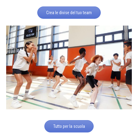
Crea le divise del tuo team
Tutto per la scuola