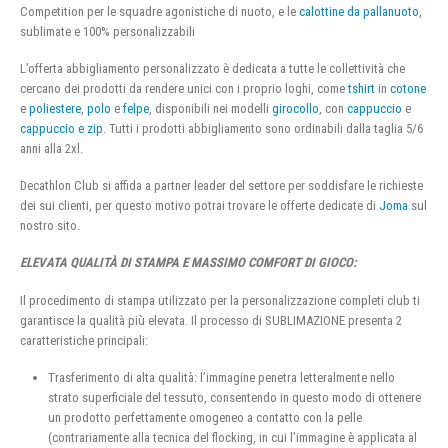
Competition per le squadre agonistiche di nuoto, e le
calottine da pallanuoto
,
sublimate e 100% personalizzabili
L’offerta abbigliamento personalizzato è dedicata a tutte le collettività che
cercano dei prodotti da rendere unici con i proprio loghi, come
tshirt
in
cotone
e
poliestere
,
polo
e
felpe
, disponibili nei modelli
girocollo
, con
cappuccio
e
cappuccio e zip
. Tutti i prodotti abbigliamento sono ordinabili dalla taglia 5/6
anni alla 2xl.
Decathlon Club si affida a partner leader del settore per soddisfare le richieste
dei sui clienti, per questo motivo potrai trovare le offerte dedicate di
Joma
sul
nostro sito.
ELEVATA QUALITÀ DI STAMPA E MASSIMO COMFORT DI GIOCO:
Il procedimento di stampa utilizzato per la personalizzazione completi club ti
garantisce la qualità più elevata. Il processo di SUBLIMAZIONE presenta 2
caratteristiche principali:
Trasferimento di alta qualità: l’immagine penetra letteralmente nello
strato superficiale del tessuto, consentendo in questo modo di ottenere
un prodotto perfettamente omogeneo a contatto con la pelle
(contrariamente alla tecnica del flocking, in cui l’immagine è applicata al