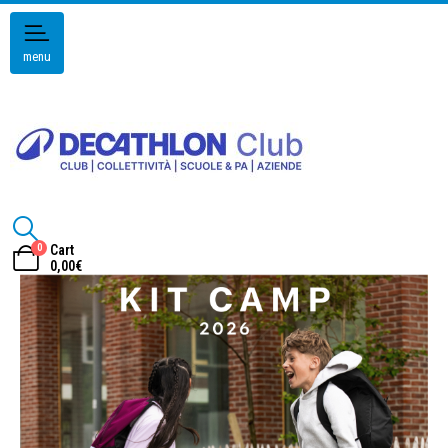
menu
0
Cart
0,00
€