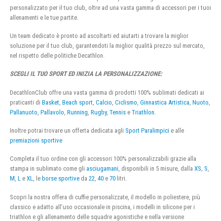
personalizzato per il tuo club, oltre ad una vasta gamma di accessori per i tuoi
allenamenti e le tue partite.
Un team dedicato è pronto ad ascoltarti ed aiutarti a trovare la miglior
soluzione per il tuo club, garantendoti la miglior qualità prezzo sul mercato,
nel rispetto delle politiche Decathlon.
SCEGLI IL TUO SPORT ED INIZIA LA PERSONALIZZAZIONE:
DecathlonClub offre una vasta gamma di prodotti 100% sublimati dedicati ai
praticanti di
Basket
,
Beach sport
,
Calcio
,
Ciclismo
,
Ginnastica Artistica
,
Nuoto
,
Pallanuoto
,
Pallavolo
,
Running
,
Rugby
,
Tennis
e
Triathlon
.
Inoltre potrai trovare un offerta dedicata agli
Sport Paralimpici
e alle
premiazioni sportive
Completa il tuo ordine con gli accessori 100% personalizzabili grazie alla
stampa in sublimato come gli
asciugamani
, disponibili in 5 misure, dalla
XS
,
S
,
M
,
L
e
XL
, le
borse sportive
da
22
,
40
e
70
litri.
Scopri la nostra offera di cuffie personalizzate, il modello in poliestere, più
classico e adatto all’uso occasionale in piscina, i modelli in silicone per i
triathlon e gli allenamento delle squadre agonistiche e nella versione