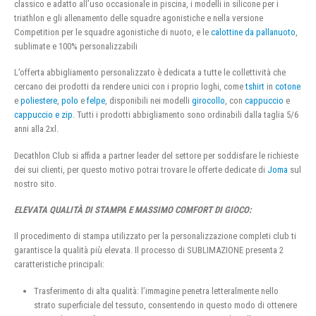
classico e adatto all’uso occasionale in piscina, i modelli in silicone per i
triathlon e gli allenamento delle squadre agonistiche e nella versione
Competition per le squadre agonistiche di nuoto, e le
calottine da pallanuoto
,
sublimate e 100% personalizzabili
L’offerta abbigliamento personalizzato è dedicata a tutte le collettività che
cercano dei prodotti da rendere unici con i proprio loghi, come
tshirt
in
cotone
e
poliestere
,
polo
e
felpe
, disponibili nei modelli
girocollo
, con
cappuccio
e
cappuccio e zip
. Tutti i prodotti abbigliamento sono ordinabili dalla taglia 5/6
anni alla 2xl.
Decathlon Club si affida a partner leader del settore per soddisfare le richieste
dei sui clienti, per questo motivo potrai trovare le offerte dedicate di
Joma
sul
nostro sito.
ELEVATA QUALITÀ DI STAMPA E MASSIMO COMFORT DI GIOCO:
Il procedimento di stampa utilizzato per la personalizzazione completi club ti
garantisce la qualità più elevata. Il processo di SUBLIMAZIONE presenta 2
caratteristiche principali:
Trasferimento di alta qualità: l’immagine penetra letteralmente nello
strato superficiale del tessuto, consentendo in questo modo di ottenere