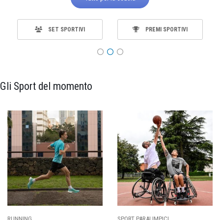
SET SPORTIVI
PREMI SPORTIVI
Gli Sport del momento
ING
SPORT PARALIMPICI
CALCI