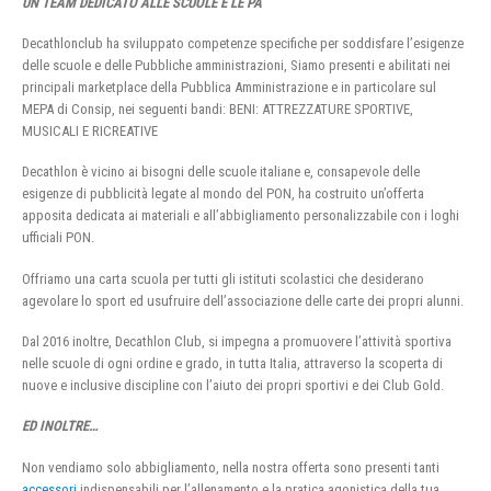
UN TEAM DEDICATO ALLE SCUOLE E LE PA
Decathlonclub ha sviluppato competenze specifiche per soddisfare l’esigenze
delle scuole e delle Pubbliche amministrazioni, Siamo presenti e abilitati nei
principali marketplace della Pubblica Amministrazione e in particolare sul
MEPA di Consip, nei seguenti bandi: BENI: ATTREZZATURE SPORTIVE,
MUSICALI E RICREATIVE
Decathlon è vicino ai bisogni delle scuole italiane e, consapevole delle
esigenze di pubblicità legate al mondo del PON, ha costruito un’offerta
apposita dedicata ai materiali e all’abbigliamento personalizzabile con i loghi
ufficiali PON.
Offriamo una carta scuola per tutti gli istituti scolastici che desiderano
agevolare lo sport ed usufruire dell’associazione delle carte dei propri alunni.
Dal 2016 inoltre, Decathlon Club, si impegna a promuovere l’attività sportiva
nelle scuole di ogni ordine e grado, in tutta Italia, attraverso la scoperta di
nuove e inclusive discipline con l’aiuto dei propri sportivi e dei Club Gold.
ED INOLTRE…
Non vendiamo solo abbigliamento, nella nostra offerta sono presenti tanti
accessori
indispensabili per l’allenamento e la pratica agonistica della tua