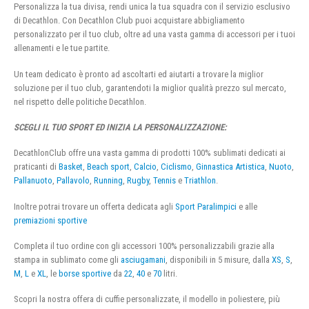
Personalizza la tua divisa, rendi unica la tua squadra con il servizio esclusivo
di Decathlon. Con Decathlon Club puoi acquistare abbigliamento
personalizzato per il tuo club, oltre ad una vasta gamma di accessori per i tuoi
allenamenti e le tue partite.
Un team dedicato è pronto ad ascoltarti ed aiutarti a trovare la miglior
soluzione per il tuo club, garantendoti la miglior qualità prezzo sul mercato,
nel rispetto delle politiche Decathlon.
SCEGLI IL TUO SPORT ED INIZIA LA PERSONALIZZAZIONE:
DecathlonClub offre una vasta gamma di prodotti 100% sublimati dedicati ai
praticanti di
Basket
,
Beach sport
,
Calcio
,
Ciclismo
,
Ginnastica Artistica
,
Nuoto
,
Pallanuoto
,
Pallavolo
,
Running
,
Rugby
,
Tennis
e
Triathlon
.
Inoltre potrai trovare un offerta dedicata agli
Sport Paralimpici
e alle
premiazioni sportive
Completa il tuo ordine con gli accessori 100% personalizzabili grazie alla
stampa in sublimato come gli
asciugamani
, disponibili in 5 misure, dalla
XS
,
S
,
M
,
L
e
XL
, le
borse sportive
da
22
,
40
e
70
litri.
Scopri la nostra offera di cuffie personalizzate, il modello in poliestere, più