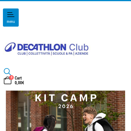
menu
0
Cart
0,00
€