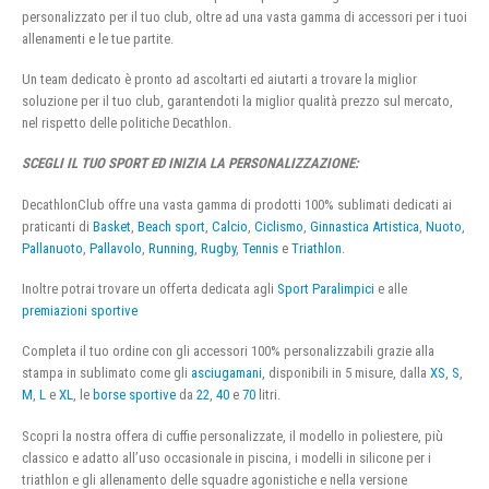
personalizzato per il tuo club, oltre ad una vasta gamma di accessori per i tuoi
allenamenti e le tue partite.
Un team dedicato è pronto ad ascoltarti ed aiutarti a trovare la miglior
soluzione per il tuo club, garantendoti la miglior qualità prezzo sul mercato,
nel rispetto delle politiche Decathlon.
SCEGLI IL TUO SPORT ED INIZIA LA PERSONALIZZAZIONE:
DecathlonClub offre una vasta gamma di prodotti 100% sublimati dedicati ai
praticanti di
Basket
,
Beach sport
,
Calcio
,
Ciclismo
,
Ginnastica Artistica
,
Nuoto
,
Pallanuoto
,
Pallavolo
,
Running
,
Rugby
,
Tennis
e
Triathlon
.
Inoltre potrai trovare un offerta dedicata agli
Sport Paralimpici
e alle
premiazioni sportive
Completa il tuo ordine con gli accessori 100% personalizzabili grazie alla
stampa in sublimato come gli
asciugamani
, disponibili in 5 misure, dalla
XS
,
S
,
M
,
L
e
XL
, le
borse sportive
da
22
,
40
e
70
litri.
Scopri la nostra offera di cuffie personalizzate, il modello in poliestere, più
classico e adatto all’uso occasionale in piscina, i modelli in silicone per i
triathlon e gli allenamento delle squadre agonistiche e nella versione