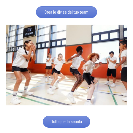
Crea le divise del tuo team
Tutto per la scuola