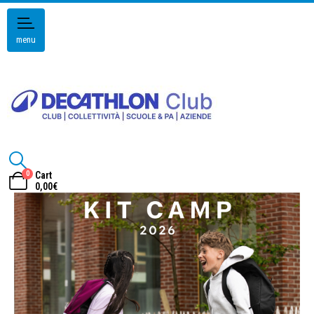
menu
0
Cart
0,00
€