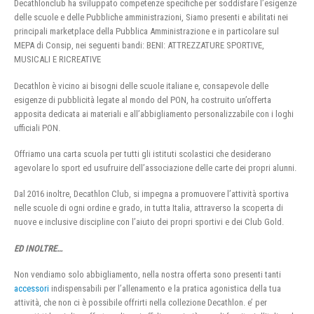
Decathlonclub ha sviluppato competenze specifiche per soddisfare l’esigenze
delle scuole e delle Pubbliche amministrazioni, Siamo presenti e abilitati nei
principali marketplace della Pubblica Amministrazione e in particolare sul
MEPA di Consip, nei seguenti bandi: BENI: ATTREZZATURE SPORTIVE,
MUSICALI E RICREATIVE
Decathlon è vicino ai bisogni delle scuole italiane e, consapevole delle
esigenze di pubblicità legate al mondo del PON, ha costruito un’offerta
apposita dedicata ai materiali e all’abbigliamento personalizzabile con i loghi
ufficiali PON.
Offriamo una carta scuola per tutti gli istituti scolastici che desiderano
agevolare lo sport ed usufruire dell’associazione delle carte dei propri alunni.
Dal 2016 inoltre, Decathlon Club, si impegna a promuovere l’attività sportiva
nelle scuole di ogni ordine e grado, in tutta Italia, attraverso la scoperta di
nuove e inclusive discipline con l’aiuto dei propri sportivi e dei Club Gold.
ED INOLTRE…
Non vendiamo solo abbigliamento, nella nostra offerta sono presenti tanti
accessori
indispensabili per l’allenamento e la pratica agonistica della tua
attività, che non ci è possibile offrirti nella collezione Decathlon. e’ per