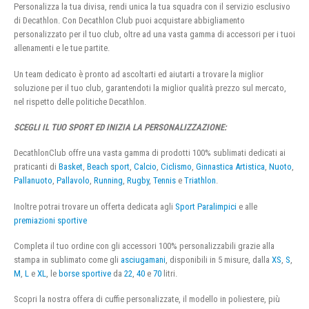
Personalizza la tua divisa, rendi unica la tua squadra con il servizio esclusivo
di Decathlon. Con Decathlon Club puoi acquistare abbigliamento
personalizzato per il tuo club, oltre ad una vasta gamma di accessori per i tuoi
allenamenti e le tue partite.
Un team dedicato è pronto ad ascoltarti ed aiutarti a trovare la miglior
soluzione per il tuo club, garantendoti la miglior qualità prezzo sul mercato,
nel rispetto delle politiche Decathlon.
SCEGLI IL TUO SPORT ED INIZIA LA PERSONALIZZAZIONE:
DecathlonClub offre una vasta gamma di prodotti 100% sublimati dedicati ai
praticanti di
Basket
,
Beach sport
,
Calcio
,
Ciclismo
,
Ginnastica Artistica
,
Nuoto
,
Pallanuoto
,
Pallavolo
,
Running
,
Rugby
,
Tennis
e
Triathlon
.
Inoltre potrai trovare un offerta dedicata agli
Sport Paralimpici
e alle
premiazioni sportive
Completa il tuo ordine con gli accessori 100% personalizzabili grazie alla
stampa in sublimato come gli
asciugamani
, disponibili in 5 misure, dalla
XS
,
S
,
M
,
L
e
XL
, le
borse sportive
da
22
,
40
e
70
litri.
Scopri la nostra offera di cuffie personalizzate, il modello in poliestere, più