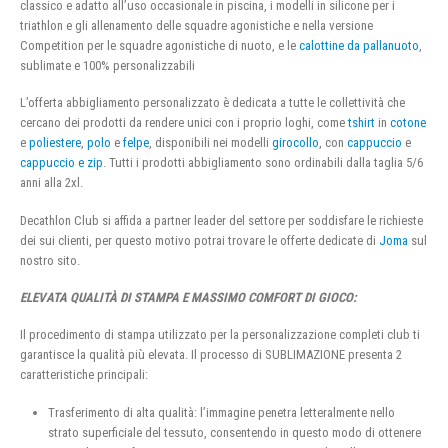
classico e adatto all’uso occasionale in piscina, i modelli in silicone per i
triathlon e gli allenamento delle squadre agonistiche e nella versione
Competition per le squadre agonistiche di nuoto, e le
calottine da pallanuoto
,
sublimate e 100% personalizzabili
L’offerta abbigliamento personalizzato è dedicata a tutte le collettività che
cercano dei prodotti da rendere unici con i proprio loghi, come
tshirt
in
cotone
e
poliestere
,
polo
e
felpe
, disponibili nei modelli
girocollo
, con
cappuccio
e
cappuccio e zip
. Tutti i prodotti abbigliamento sono ordinabili dalla taglia 5/6
anni alla 2xl.
Decathlon Club si affida a partner leader del settore per soddisfare le richieste
dei sui clienti, per questo motivo potrai trovare le offerte dedicate di
Joma
sul
nostro sito.
ELEVATA QUALITÀ DI STAMPA E MASSIMO COMFORT DI GIOCO:
Il procedimento di stampa utilizzato per la personalizzazione completi club ti
garantisce la qualità più elevata. Il processo di SUBLIMAZIONE presenta 2
caratteristiche principali:
Trasferimento di alta qualità: l’immagine penetra letteralmente nello
strato superficiale del tessuto, consentendo in questo modo di ottenere