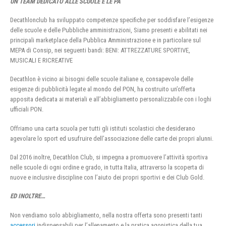
UN TEAM DEDICATO ALLE SCUOLE E LE PA
Decathlonclub ha sviluppato competenze specifiche per soddisfare l’esigenze
delle scuole e delle Pubbliche amministrazioni, Siamo presenti e abilitati nei
principali marketplace della Pubblica Amministrazione e in particolare sul
MEPA di Consip, nei seguenti bandi: BENI: ATTREZZATURE SPORTIVE,
MUSICALI E RICREATIVE
Decathlon è vicino ai bisogni delle scuole italiane e, consapevole delle
esigenze di pubblicità legate al mondo del PON, ha costruito un’offerta
apposita dedicata ai materiali e all’abbigliamento personalizzabile con i loghi
ufficiali PON.
Offriamo una carta scuola per tutti gli istituti scolastici che desiderano
agevolare lo sport ed usufruire dell’associazione delle carte dei propri alunni.
Dal 2016 inoltre, Decathlon Club, si impegna a promuovere l’attività sportiva
nelle scuole di ogni ordine e grado, in tutta Italia, attraverso la scoperta di
nuove e inclusive discipline con l’aiuto dei propri sportivi e dei Club Gold.
ED INOLTRE…
Non vendiamo solo abbigliamento, nella nostra offerta sono presenti tanti
accessori
indispensabili per l’allenamento e la pratica agonistica della tua