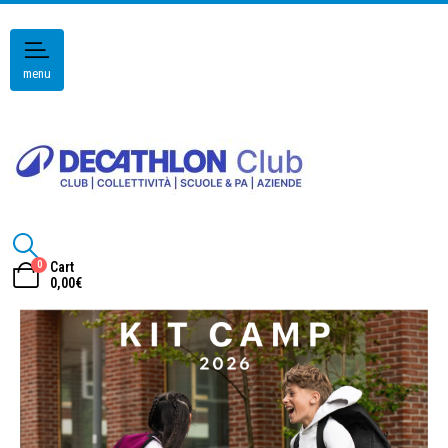
menu
0
Cart
0,00
€