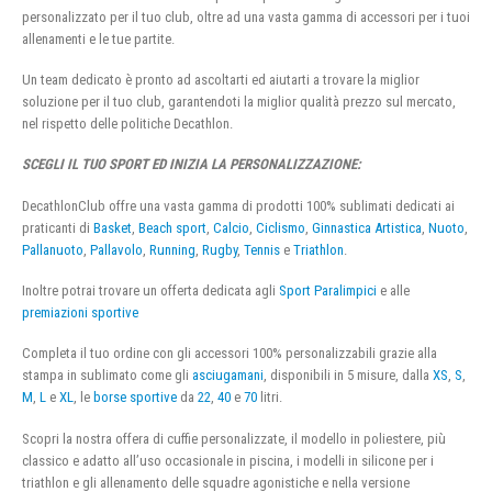
personalizzato per il tuo club, oltre ad una vasta gamma di accessori per i tuoi
allenamenti e le tue partite.
Un team dedicato è pronto ad ascoltarti ed aiutarti a trovare la miglior
soluzione per il tuo club, garantendoti la miglior qualità prezzo sul mercato,
nel rispetto delle politiche Decathlon.
SCEGLI IL TUO SPORT ED INIZIA LA PERSONALIZZAZIONE:
DecathlonClub offre una vasta gamma di prodotti 100% sublimati dedicati ai
praticanti di
Basket
,
Beach sport
,
Calcio
,
Ciclismo
,
Ginnastica Artistica
,
Nuoto
,
Pallanuoto
,
Pallavolo
,
Running
,
Rugby
,
Tennis
e
Triathlon
.
Inoltre potrai trovare un offerta dedicata agli
Sport Paralimpici
e alle
premiazioni sportive
Completa il tuo ordine con gli accessori 100% personalizzabili grazie alla
stampa in sublimato come gli
asciugamani
, disponibili in 5 misure, dalla
XS
,
S
,
M
,
L
e
XL
, le
borse sportive
da
22
,
40
e
70
litri.
Scopri la nostra offera di cuffie personalizzate, il modello in poliestere, più
classico e adatto all’uso occasionale in piscina, i modelli in silicone per i
triathlon e gli allenamento delle squadre agonistiche e nella versione