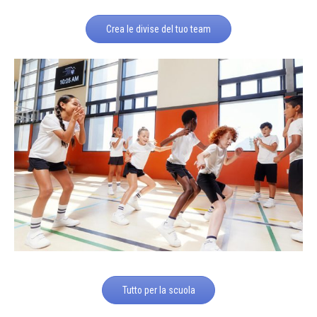
Crea le divise del tuo team
Tutto per la scuola