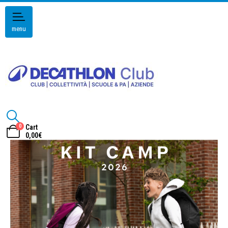
menu
0
Cart
0,00
€