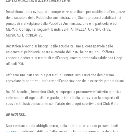
UN TEAM DEDICATO ALLE SCUOLE E LE PA
Decathlonclub ha sviluppato competenze specifiche per soddisfare l’esigenze
delle scuole e delle Pubbliche amministrazioni, Siamo presenti e abilitati nei
principali marketplace della Pubblica Amministrazione e in particolare sul
MEPA di Consip, nei seguenti bandi: BENI: ATTREZZATURE SPORTIVE,
MUSICALI E RICREATIVE
Decathlon è vicino ai bisogni delle scuole italiane e, consapevole delle
esigenze di pubblicità legate al mondo del PON, ha costruito un’offerta
apposita dedicata ai materiali e all’abbigliamento personalizzabile con i loghi
ufficiali PON.
Offriamo una carta scuola per tutti gli istituti scolastici che desiderano
agevolare lo sport ed usufruire dell’associazione delle carte dei propri alunni.
Dal 2016 inoltre, Decathlon Club, si impegna a promuovere l’attività sportiva
nelle scuole di ogni ordine e grado, in tutta Italia, attraverso la scoperta di
nuove e inclusive discipline con l’aiuto dei propri sportivi e dei Club Gold.
ED INOLTRE…
Non vendiamo solo abbigliamento, nella nostra offerta sono presenti tanti
accessori
indispensabili per l’allenamento e la pratica agonistica della tua