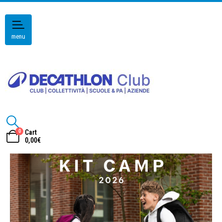
menu
0
Cart
0,00
€