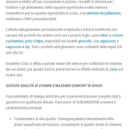
classico e adatto all’uso occasionale in piscina, i modelli in silicone per i
triathlon e gli allenamento delle squadre agonistiche e nella versione
Competition per le squadre agonistiche di nuoto, e le
calottine da pallanuoto
,
sublimate e 100% personalizzabili
L’offerta abbigliamento personalizzato è dedicata a tutte le collettività che
cercano dei prodotti da rendere unici con i proprio loghi, come
tshirt
in
cotone
e
poliestere
,
polo
e
felpe
, disponibili nei modelli
girocollo
, con
cappuccio
e
cappuccio e zip
. Tutti i prodotti abbigliamento sono ordinabili dalla taglia 5/6
anni alla 2xl.
Decathlon Club si affida a partner leader del settore per soddisfare le richieste
dei sui clienti, per questo motivo potrai trovare le offerte dedicate di
Joma
sul
nostro sito.
ELEVATA QUALITÀ DI STAMPA E MASSIMO COMFORT DI GIOCO:
Il procedimento di stampa utilizzato per la personalizzazione completi club ti
garantisce la qualità più elevata. Il processo di SUBLIMAZIONE presenta 2
caratteristiche principali:
Trasferimento di alta qualità: l’immagine penetra letteralmente nello
strato superficiale del tessuto, consentendo in questo modo di ottenere