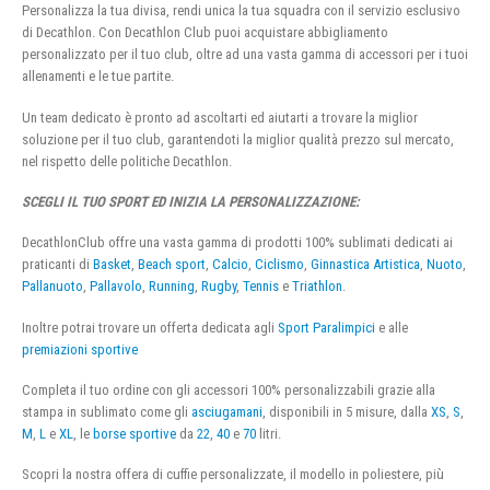
Personalizza la tua divisa, rendi unica la tua squadra con il servizio esclusivo
di Decathlon. Con Decathlon Club puoi acquistare abbigliamento
personalizzato per il tuo club, oltre ad una vasta gamma di accessori per i tuoi
allenamenti e le tue partite.
Un team dedicato è pronto ad ascoltarti ed aiutarti a trovare la miglior
soluzione per il tuo club, garantendoti la miglior qualità prezzo sul mercato,
nel rispetto delle politiche Decathlon.
SCEGLI IL TUO SPORT ED INIZIA LA PERSONALIZZAZIONE:
DecathlonClub offre una vasta gamma di prodotti 100% sublimati dedicati ai
praticanti di
Basket
,
Beach sport
,
Calcio
,
Ciclismo
,
Ginnastica Artistica
,
Nuoto
,
Pallanuoto
,
Pallavolo
,
Running
,
Rugby
,
Tennis
e
Triathlon
.
Inoltre potrai trovare un offerta dedicata agli
Sport Paralimpici
e alle
premiazioni sportive
Completa il tuo ordine con gli accessori 100% personalizzabili grazie alla
stampa in sublimato come gli
asciugamani
, disponibili in 5 misure, dalla
XS
,
S
,
M
,
L
e
XL
, le
borse sportive
da
22
,
40
e
70
litri.
Scopri la nostra offera di cuffie personalizzate, il modello in poliestere, più