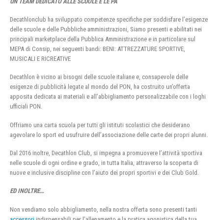
UN TEAM DEDICATO ALLE SCUOLE E LE PA
Decathlonclub ha sviluppato competenze specifiche per soddisfare l’esigenze
delle scuole e delle Pubbliche amministrazioni, Siamo presenti e abilitati nei
principali marketplace della Pubblica Amministrazione e in particolare sul
MEPA di Consip, nei seguenti bandi: BENI: ATTREZZATURE SPORTIVE,
MUSICALI E RICREATIVE
Decathlon è vicino ai bisogni delle scuole italiane e, consapevole delle
esigenze di pubblicità legate al mondo del PON, ha costruito un’offerta
apposita dedicata ai materiali e all’abbigliamento personalizzabile con i loghi
ufficiali PON.
Offriamo una carta scuola per tutti gli istituti scolastici che desiderano
agevolare lo sport ed usufruire dell’associazione delle carte dei propri alunni.
Dal 2016 inoltre, Decathlon Club, si impegna a promuovere l’attività sportiva
nelle scuole di ogni ordine e grado, in tutta Italia, attraverso la scoperta di
nuove e inclusive discipline con l’aiuto dei propri sportivi e dei Club Gold.
ED INOLTRE…
Non vendiamo solo abbigliamento, nella nostra offerta sono presenti tanti
accessori
indispensabili per l’allenamento e la pratica agonistica della tua