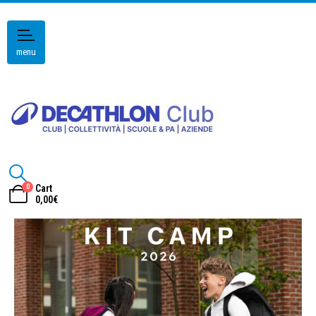
menu
0
Cart
0,00
€