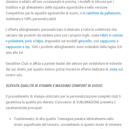
classico e adatto all’uso occasionale in piscina, i modelli in silicone per i
triathlon e gli allenamento delle squadre agonistiche e nella versione
Competition per le squadre agonistiche di nuoto, e le
calottine da pallanuoto
,
sublimate e 100% personalizzabili
L’offerta abbigliamento personalizzato è dedicata a tutte le collettività che
cercano dei prodotti da rendere unici con i proprio loghi, come
tshirt
in
cotone
e
poliestere
,
polo
e
felpe
, disponibili nei modelli
girocollo
, con
cappuccio
e
cappuccio e zip
. Tutti i prodotti abbigliamento sono ordinabili dalla taglia 5/6
anni alla 2xl.
Decathlon Club si affida a partner leader del settore per soddisfare le richieste
dei sui clienti, per questo motivo potrai trovare le offerte dedicate di
Joma
sul
nostro sito.
ELEVATA QUALITÀ DI STAMPA E MASSIMO COMFORT DI GIOCO:
Il procedimento di stampa utilizzato per la personalizzazione completi club ti
garantisce la qualità più elevata. Il processo di SUBLIMAZIONE presenta 2
caratteristiche principali:
Trasferimento di alta qualità: l’immagine penetra letteralmente nello
strato superficiale del tessuto, consentendo in questo modo di ottenere