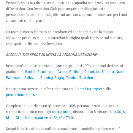
Personalizza la tua divisa, rendi unica la tua squadra con il servizio esclusivo
di Decathlon. Con Decathlon Club puoi acquistare abbigliamento
personalizzato per il tuo club, oltre ad una vasta gamma di accessori per i tuoi
allenamenti e le tue partite.
Un team dedicato è pronto ad ascoltarti ed aiutarti a trovare la miglior
soluzione per il tuo club, garantendoti la miglior qualità prezzo sul mercato,
nel rispetto delle politiche Decathlon.
SCEGLI IL TUO SPORT ED INIZIA LA PERSONALIZZAZIONE:
DecathlonClub offre una vasta gamma di prodotti 100% sublimati dedicati ai
praticanti di
Basket
,
Beach sport
,
Calcio
,
Ciclismo
,
Ginnastica Artistica
,
Nuoto
,
Pallanuoto
,
Pallavolo
,
Running
,
Rugby
,
Tennis
e
Triathlon
.
Inoltre potrai trovare un offerta dedicata agli
Sport Paralimpici
e alle
premiazioni sportive
Completa il tuo ordine con gli accessori 100% personalizzabili grazie alla
stampa in sublimato come gli
asciugamani
, disponibili in 5 misure, dalla
XS
,
S
,
M
,
L
e
XL
, le
borse sportive
da
22
,
40
e
70
litri.
Scopri la nostra offera di cuffie personalizzate, il modello in poliestere, più