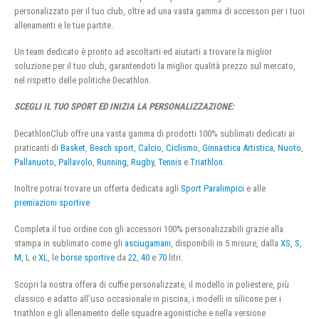
personalizzato per il tuo club, oltre ad una vasta gamma di accessori per i tuoi
allenamenti e le tue partite.
Un team dedicato è pronto ad ascoltarti ed aiutarti a trovare la miglior
soluzione per il tuo club, garantendoti la miglior qualità prezzo sul mercato,
nel rispetto delle politiche Decathlon.
SCEGLI IL TUO SPORT ED INIZIA LA PERSONALIZZAZIONE:
DecathlonClub offre una vasta gamma di prodotti 100% sublimati dedicati ai
praticanti di
Basket
,
Beach sport
,
Calcio
,
Ciclismo
,
Ginnastica Artistica
,
Nuoto
,
Pallanuoto
,
Pallavolo
,
Running
,
Rugby
,
Tennis
e
Triathlon
.
Inoltre potrai trovare un offerta dedicata agli
Sport Paralimpici
e alle
premiazioni sportive
Completa il tuo ordine con gli accessori 100% personalizzabili grazie alla
stampa in sublimato come gli
asciugamani
, disponibili in 5 misure, dalla
XS
,
S
,
M
,
L
e
XL
, le
borse sportive
da
22
,
40
e
70
litri.
Scopri la nostra offera di cuffie personalizzate, il modello in poliestere, più
classico e adatto all’uso occasionale in piscina, i modelli in silicone per i
triathlon e gli allenamento delle squadre agonistiche e nella versione