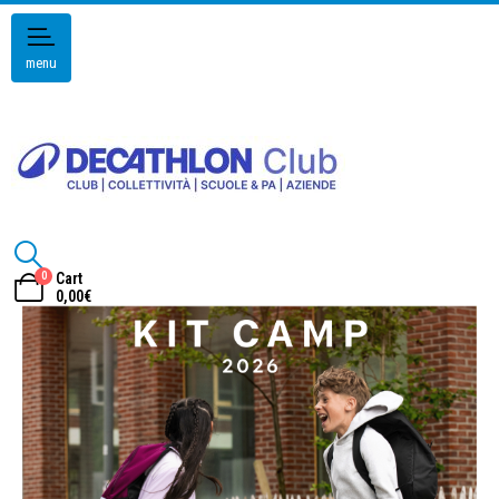
menu
0
Cart
0,00
€