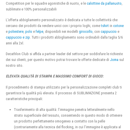
Competition per le squadre agonistiche di nuoto, e le
calottine da pallanuoto
,
sublimate e 100% personalizzabili
L’offerta abbigliamento personalizzato è dedicata a tutte le collettività che
cercano dei prodotti da rendere unici con i proprio loghi, come
tshirt
in
cotone
e
poliestere
,
polo
e
felpe
, disponibili nei modelli
girocollo
, con
cappuccio
e
cappuccio e zip
. Tutti i prodotti abbigliamento sono ordinabili dalla taglia 5/6
anni alla 2xl.
Decathlon Club si affida a partner leader del settore per soddisfare le richieste
dei sui clienti, per questo motivo potrai trovare le offerte dedicate di
Joma
sul
nostro sito.
ELEVATA QUALITÀ DI STAMPA E MASSIMO COMFORT DI GIOCO:
Il procedimento di stampa utilizzato per la personalizzazione completi club ti
garantisce la qualità più elevata. Il processo di SUBLIMAZIONE presenta 2
caratteristiche principali:
Trasferimento di alta qualità: l’immagine penetra letteralmente nello
strato superficiale del tessuto, consentendo in questo modo di ottenere
un prodotto perfettamente omogeneo a contatto con la pelle
(contrariamente alla tecnica del flocking, in cui l’immagine è applicata al