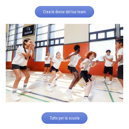
Crea le divise del tuo team
Tutto per la scuola