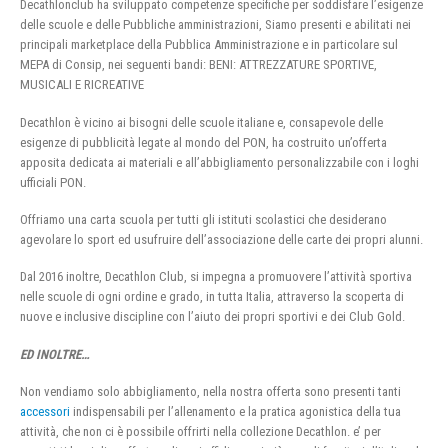
Decathlonclub ha sviluppato competenze specifiche per soddisfare l’esigenze
delle scuole e delle Pubbliche amministrazioni, Siamo presenti e abilitati nei
principali marketplace della Pubblica Amministrazione e in particolare sul
MEPA di Consip, nei seguenti bandi: BENI: ATTREZZATURE SPORTIVE,
MUSICALI E RICREATIVE
Decathlon è vicino ai bisogni delle scuole italiane e, consapevole delle
esigenze di pubblicità legate al mondo del PON, ha costruito un’offerta
apposita dedicata ai materiali e all’abbigliamento personalizzabile con i loghi
ufficiali PON.
Offriamo una carta scuola per tutti gli istituti scolastici che desiderano
agevolare lo sport ed usufruire dell’associazione delle carte dei propri alunni.
Dal 2016 inoltre, Decathlon Club, si impegna a promuovere l’attività sportiva
nelle scuole di ogni ordine e grado, in tutta Italia, attraverso la scoperta di
nuove e inclusive discipline con l’aiuto dei propri sportivi e dei Club Gold.
ED INOLTRE…
Non vendiamo solo abbigliamento, nella nostra offerta sono presenti tanti
accessori
indispensabili per l’allenamento e la pratica agonistica della tua
attività, che non ci è possibile offrirti nella collezione Decathlon. e’ per