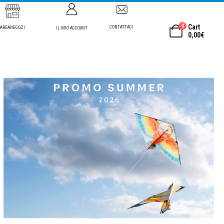
0
Cart
CONTATTACI
AREANEGOZI
IL MIO ACCOUNT
0,00
€