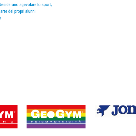
e desiderano agevolare lo sport,
arte dei propri alunni
a