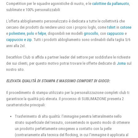
Competition per le squadre agonistiche di nuoto, e le
calottine da pallanuoto
,
sublimate e 100% personalizzabili
L’offerta abbigliamento personalizzato è dedicata a tutte le collettività che
cercano dei prodotti da rendere unici con i proprio loghi, come
tshirt
in
cotone
e
poliestere
,
polo
e
felpe
, disponibili nei modelli
girocollo
, con
cappuccio
e
cappuccio e zip
. Tutti i prodotti abbigliamento sono ordinabili dalla taglia 5/6
anni alla 2xl.
Decathlon Club si affida a partner leader del settore per soddisfare le richieste
dei sui clienti, per questo motivo potrai trovare le offerte dedicate di
Joma
sul
nostro sito.
ELEVATA QUALITÀ DI STAMPA E MASSIMO COMFORT DI GIOCO:
Il procedimento di stampa utilizzato per la personalizzazione completi club ti
garantisce la qualità più elevata. Il processo di SUBLIMAZIONE presenta 2
caratteristiche principali:
Trasferimento di alta qualità: l’immagine penetra letteralmente nello
strato superficiale del tessuto, consentendo in questo modo di ottenere
un prodotto perfettamente omogeneo a contatto con la pelle
(contrariamente alla tecnica del flocking, in cui l’immagine è applicata al