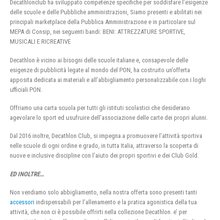
Decathlonclub ha sviluppato competenze specifiche per soddisfare l’esigenze
delle scuole e delle Pubbliche amministrazioni, Siamo presenti e abilitati nei
principali marketplace della Pubblica Amministrazione e in particolare sul
MEPA di Consip, nei seguenti bandi: BENI: ATTREZZATURE SPORTIVE,
MUSICALI E RICREATIVE
Decathlon è vicino ai bisogni delle scuole italiane e, consapevole delle
esigenze di pubblicità legate al mondo del PON, ha costruito un’offerta
apposita dedicata ai materiali e all’abbigliamento personalizzabile con i loghi
ufficiali PON.
Offriamo una carta scuola per tutti gli istituti scolastici che desiderano
agevolare lo sport ed usufruire dell’associazione delle carte dei propri alunni.
Dal 2016 inoltre, Decathlon Club, si impegna a promuovere l’attività sportiva
nelle scuole di ogni ordine e grado, in tutta Italia, attraverso la scoperta di
nuove e inclusive discipline con l’aiuto dei propri sportivi e dei Club Gold.
ED INOLTRE…
Non vendiamo solo abbigliamento, nella nostra offerta sono presenti tanti
accessori
indispensabili per l’allenamento e la pratica agonistica della tua
attività, che non ci è possibile offrirti nella collezione Decathlon. e’ per