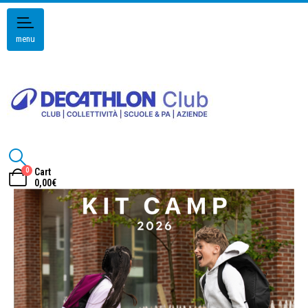
menu
0
Cart
0,00
€