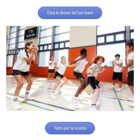
Crea le divise del tuo team
Tutto per la scuola