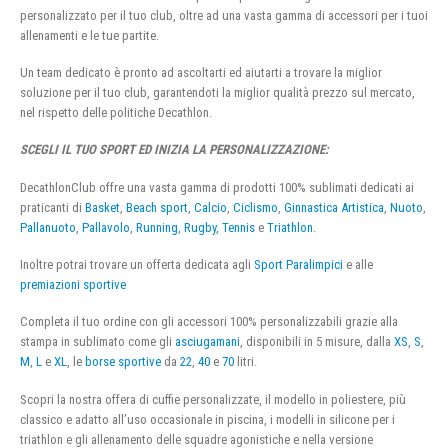
personalizzato per il tuo club, oltre ad una vasta gamma di accessori per i tuoi
allenamenti e le tue partite.
Un team dedicato è pronto ad ascoltarti ed aiutarti a trovare la miglior
soluzione per il tuo club, garantendoti la miglior qualità prezzo sul mercato,
nel rispetto delle politiche Decathlon.
SCEGLI IL TUO SPORT ED INIZIA LA PERSONALIZZAZIONE:
DecathlonClub offre una vasta gamma di prodotti 100% sublimati dedicati ai
praticanti di
Basket
,
Beach sport
,
Calcio
,
Ciclismo
,
Ginnastica Artistica
,
Nuoto
,
Pallanuoto
,
Pallavolo
,
Running
,
Rugby
,
Tennis
e
Triathlon
.
Inoltre potrai trovare un offerta dedicata agli
Sport Paralimpici
e alle
premiazioni sportive
Completa il tuo ordine con gli accessori 100% personalizzabili grazie alla
stampa in sublimato come gli
asciugamani
, disponibili in 5 misure, dalla
XS
,
S
,
M
,
L
e
XL
, le
borse sportive
da
22
,
40
e
70
litri.
Scopri la nostra offera di cuffie personalizzate, il modello in poliestere, più
classico e adatto all’uso occasionale in piscina, i modelli in silicone per i
triathlon e gli allenamento delle squadre agonistiche e nella versione